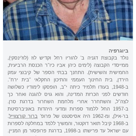
ביוגרפיה
נולד בקבוצת דגניה ב' להוריו רחל וקדיש לוז (לוז'ינסקי),
ממייסדי הקבוצה (לימים כיהן אביו כיו"ר הכנסת הרביעית,
החמישית והשישית). התחנך בבתי הספר של קיבוצי עמק
הירדן, בית החינוך העממי והתיכון החקלאי "בית ירח".
ב-1948, בעודו תלמיד כיתה י"ב, הופסקו לימודיו כשלושה
חודשים לפני הכרזת המדינה, והוא גויס להגנה ואחר כך
לצה"ל, והשתחרר אחרי מלחמת השחרור בדרגת סרן.
ב-1957 החל ללמוד ספרות ומדעי היהדות באוניברסיטת
בר-אילן, ומ-1962 היה אסיסטנט של פרופ'
ברוך קורצווייל
.
ב-1968 קיבל תואר דוקטור, והמשיך ללמד במחלקה לספרות
עם ישראל עד פרישתו ב-1998, בדרגת פרופסור מן המניין.