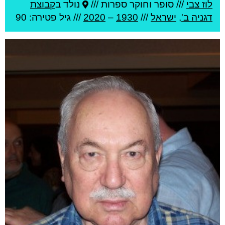
לוז צבי
///
סופר וחוקר ספרות ///
נולד ב
קבוצת
דגניה ב'
,
ישראל
///
1930
–
2020
/// גיל
פטירה: 90