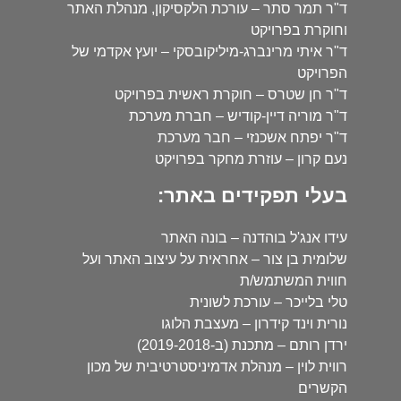
ד"ר תמר סתר – עורכת הלקסיקון, מנהלת האתר
וחוקרת בפרויקט
ד"ר איתי מרינברג-מיליקובסקי – יועץ אקדמי של
הפרויקט
ד"ר חן שטרס – חוקרת ראשית בפרויקט
ד"ר מוריה דיין-קודיש – חברת מערכת
ד"ר יפתח אשכנזי – חבר מערכת
נעם קרון – עוזרת מחקר בפרויקט
בעלי תפקידים באתר:
עידו אנג'ל בוהדנה – בונה האתר
שלומית בן צור – אחראית על עיצוב האתר ועל
חווית המשתמש/ת
טלי בלייכר – עורכת לשונית
נורית וינד קידרון – מעצבת הלוגו
ירדן רותם – מתכנת (ב-2019-2018)
רווית לוין – מנהלת אדמיניסטרטיבית של מכון
הקשרים