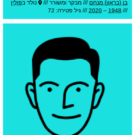
בן (בראון) מנחם
///
מבקר ומשורר ///
נולד ב
פולין
///
1948
–
2020
/// גיל
פטירה: 72