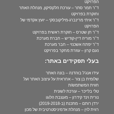
הפרויקט
ד"ר תמר סתר – עורכת הלקסיקון, מנהלת האתר
וחוקרת בפרויקט
ד"ר איתי מרינברג-מיליקובסקי – יועץ אקדמי של
הפרויקט
ד"ר חן שטרס – חוקרת ראשית בפרויקט
ד"ר מוריה דיין-קודיש – חברת מערכת
ד"ר יפתח אשכנזי – חבר מערכת
נעם קרון – עוזרת מחקר בפרויקט
בעלי תפקידים באתר:
עידו אנג'ל בוהדנה – בונה האתר
שלומית בן צור – אחראית על עיצוב האתר ועל
חווית המשתמש/ת
טלי בלייכר – עורכת לשונית
נורית וינד קידרון – מעצבת הלוגו
ירדן רותם – מתכנת (ב-2019-2018)
רווית לוין – מנהלת אדמיניסטרטיבית של מכון