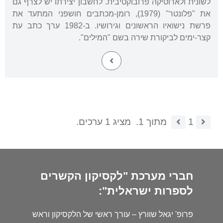
לשונית ולארוטיקה פרובוקטיבית. לחשבון יצירתו יש לצרף גם
את "פלונטר" (1979), רומן-מכתבים חושפני המתעד את
פרשת נישואיו הראשונים וגירושיו. ב-1982 ערך כתב עת
קצר-ימים לביקורת שירה בשם "המילים".
1
מתוך 1.
מציג 1 ערכים.
חברי מערכת "לקסיקון הקשרים
לספרות ישראלית":
פרופ' יגאל שוורץ – עורך ראשי של הלקסיקון וראש