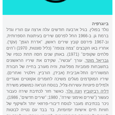
ביוגרפיה
נולד בפולין. בגיל ארבעה חודשים עלה ארצה עם הוריו וגדל
ברמת גן. ב-1966 החל לפרסם שירים בעיתונות הספרותית,
וב-1967 פירסם קובץ שירים ראשון, "אדרת הגפן" (עקד).
אחריו באו הקבצים "צמה צנופה" (כליל סונטות, 1970) ו"הים
פלחים שקופים" (1971). באותן שנים חסה תחת כנפיו של
גבריאל מוקד
, עורך "עכשיו", שקידם את שיריו הראשונים
בתשבחות פומביות מפליגות, והיה מעורב בחייה של חבורת
המשוררים התל-אביבית (אבידן, הורביץ, ויזלטיר ואחרים).
שיריו המוקדמים מגלים משיכה לחומרים אקזוטיים ואגדיים
ולמילים פיוטיות עשירות-צליל, בנוסח הנראה כמושפע משירת
דליה רביקוביץ
ויונה וולך
. כאשר חזר לכתיבת שירה כעבור
כעשור ("שירים ואימוני שירה", 1980; "שירים חדשים", 1986),
ניכר בכתיבתו מעבר לנוסח דיבורי-פרוזאי יותר ולשיקוף של
חוויות חיים אישיות יומיומיות, בד בבד עם נטייה לבוטות