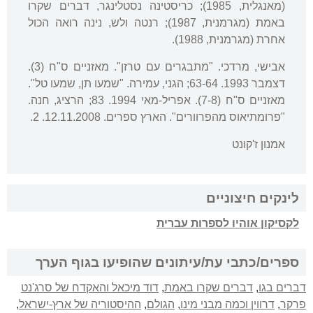
(מאנגלית, 1985); כריסטינה נסטלינגר, דברים שקרו
באמת (מגרמנית, 1987); רנטה ולש, נינה רואה הכול
אחרת (מגרמנית, 1988).
אבישי, מרדכי. "מתבגרים עם טרזן". מאזניים ס"ח (3).
דצמבר 1993. 63-64; הגני, עמירה. "שמעו תן, שמעו טל".
מאזניים ס"ח (7-8). אפריל-מאי 1994. 83; הרציג, חנה.
"פרומתיאוס מהפרוורים". הארץ ספרים. 12.11.2008. 2.
אמנון ז'קונט
לינקים חיצוניים
לקסיקון אוהיו לספרות עברית
ספרים/כתבי עת/עיתונים שהופיעו בגוף הערך
דברים בגו
,
דברים שקרו באמת
,
דוד מיכאל והאקדח של סרג'נט
פרקר
,
דרווין וכמה מבני מינו
,
הגולם
,
ההיסטוריה של ארץ-ישראל
,