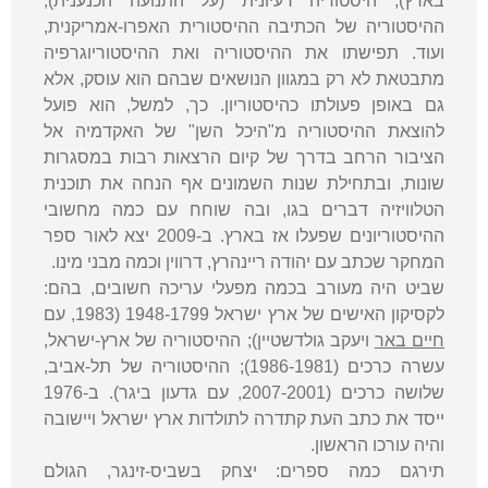
בארץ), היסטוריה רעיונית (על התנועה הכנענית),
ההיסטוריה של הכתיבה ההיסטורית האפרו-אמריקנית,
ועוד. תפישתו את ההיסטוריה ואת ההיסטוריוגרפיה
מתבטאת לא רק במגוון הנושאים שבהם הוא עוסק, אלא
גם באופן פעולתו כהיסטוריון. כך, למשל, הוא פועל
להוצאת ההיסטוריה מ"היכל השן" של האקדמיה אל
הציבור הרחב בדרך של קיום הרצאות רבות במסגרות
שונות, ובתחילת שנות השמונים אף הנחה את תוכנית
הטלוויזיה דברים בגו, ובה שוחח עם כמה מחשובי
ההיסטוריונים שפעלו אז בארץ. ב-2009 יצא לאור ספר
המחקר שכתב עם יהודה ריינהרץ, דרווין וכמה מבני מינו.
שביט היה מעורב בכמה מפעלי עריכה חשובים, בהם:
לקסיקון האישים של ארץ ישראל 1948-1799 (1983, עם
חיים באר
ויעקב גולדשטיין); ההיסטוריה של ארץ-ישראל,
עשרה כרכים (1986-1981); ההיסטוריה של תל-אביב,
שלושה כרכים (2007-2001, עם גדעון ביגר). ב-1976
ייסד את כתב העת קתדרה לתולדות ארץ ישראל ויישובה
והיה עורכו הראשון.
תירגם כמה ספרים: יצחק בשביס-זינגר, הגולם