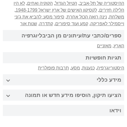
ההיסטוריה של תל-אביב
,
הטיול הגדול
,
הקוקיה ואחים
,
לא היו
הלילה חזירים
,
לקסיקון האישים של ארץ ישראל 1948-1799
,
משלחת
,
נינה רואה הכול אחרת
,
סיפור מסע: להביא את ג'וני
וייסמילר לאפריקה
,
קמע ועוד סיפורים
,
קתדרה
,
שנות אור
ספרים/כתבי עת/עיתונים מן הביבליוגרפיה
הארץ
,
מאזניים
תגיות חופשיות
היסטוריוגרפיה
,
כנענות
,
מסע
,
תרבות פופולרית
מידע כללי
הציעו תיקון, הוסיפו מידע חדש או תמונה
וידאו