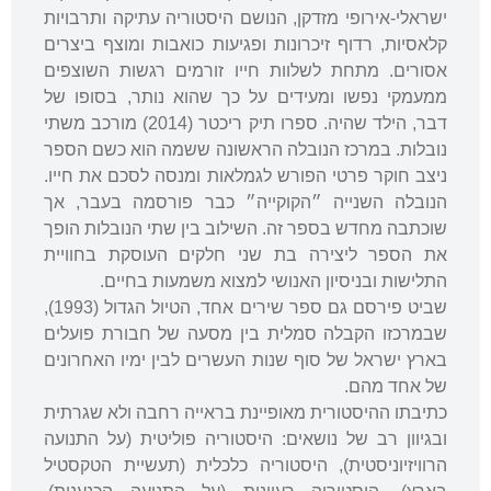
ישראלי-אירופי מזדקן, הנושם היסטוריה עתיקה ותרבויות
קלאסיות, רדוף זיכרונות ופגיעות כואבות ומוצף ביצרים
אסורים. מתחת לשלוות חייו זורמים רגשות השוצפים
ממעמקי נפשו ומעידים על כך שהוא נותר, בסופו של
דבר, הילד שהיה. ספרו תיק ריכטר (2014) מורכב משתי
נובלות. במרכז הנובלה הראשונה ששמה הוא כשם הספר
ניצב חוקר פרטי הפורש לגמלאות ומנסה לסכם את חייו.
הנובלה השנייה ״הקוקייה״ כבר פורסמה בעבר, אך
שוכתבה מחדש בספר זה. השילוב בין שתי הנובלות הופך
את הספר ליצירה בת שני חלקים העוסקת בחוויית
התלישות ובניסיון האנושי למצוא משמעות בחיים.
שביט פירסם גם ספר שירים אחד, הטיול הגדול (1993),
שבמרכזו הקבלה סמלית בין מסעה של חבורת פועלים
בארץ ישראל של סוף שנות העשרים לבין ימיו האחרונים
של אחד מהם.
כתיבתו ההיסטורית מאופיינת בראייה רחבה ולא שגרתית
ובגיוון רב של נושאים: היסטוריה פוליטית (על התנועה
הרוויזיוניסטית), היסטוריה כלכלית (תעשיית הטקסטיל