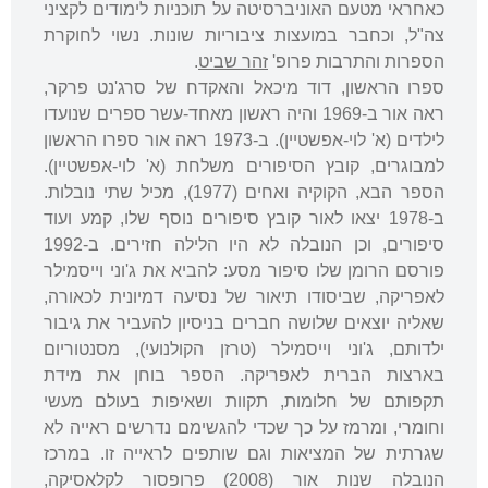
כאחראי מטעם האוניברסיטה על תוכניות לימודים לקציני
צה"ל, וכחבר במועצות ציבוריות שונות. נשוי לחוקרת
הספרות והתרבות פרופ'
זהר שביט
.
ספרו הראשון, דוד מיכאל והאקדח של סרג'נט פרקר,
ראה אור ב-1969 והיה ראשון מאחד-עשר ספרים שנועדו
לילדים (א' לוי-אפשטיין). ב-1973 ראה אור ספרו הראשון
למבוגרים, קובץ הסיפורים משלחת (א' לוי-אפשטיין).
הספר הבא, הקוקיה ואחים (1977), מכיל שתי נובלות.
ב-1978 יצאו לאור קובץ סיפורים נוסף שלו, קמע ועוד
סיפורים, וכן הנובלה לא היו הלילה חזירים. ב-1992
פורסם הרומן שלו סיפור מסע: להביא את ג'וני וייסמילר
לאפריקה, שביסודו תיאור של נסיעה דמיונית לכאורה,
שאליה יוצאים שלושה חברים בניסיון להעביר את גיבור
ילדותם, ג'וני וייסמילר (טרזן הקולנועי), מסנטוריום
בארצות הברית לאפריקה. הספר בוחן את מידת
תקפותם של חלומות, תקוות ושאיפות בעולם מעשי
וחומרי, ומרמז על כך שכדי להגשימם נדרשים ראייה לא
שגרתית של המציאות וגם שותפים לראייה זו. במרכז
הנובלה שנות אור (2008) פרופסור לקלאסיקה,