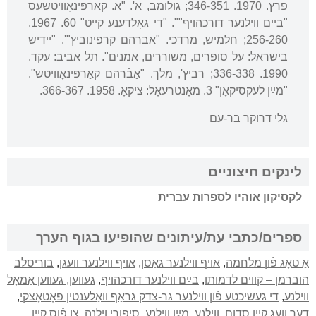
פרץ. 1970. 346-351; גולומב, א'. "אַ. קאַרפּינאָוויטשעס
"בײַם ווילנער דורכהויף"". "די גאָלדענע קייט" 60. 1967.
256-260; חלמיש, מרדכי. "אברהם קרפינוביץ"'. "יידיש
בישראל: על סופרים, משוררים, אמנים". תל אביב: עקד.
1990. 336-338; רביץ', מלך. "אַבֿרהם קאַרפּינאָוויטש".
"מײַן לעקסיקאָן" 3. מאָנטרעאָל: ציקאָ. 1958. 366-367.
גלי דרוקר בר-עם
לינקים חיצוניים
לקסיקון אוהיו לספרות עברית
ספרים/כתבי עת/עיתונים שהופיעו בגוף הערך
אַ טאָג פֿון מלחמה
,
אויף ווילנער גאַסן
,
אויף ווילנער וועגן
,
בוריסלב
הוברמן – קווים לדמותו
,
בײַם ווילנער דורכהויף
,
געווען, געווען אַמאָל
ווילנע
,
די געשיכטע פֿון ווילנער גר-צדק גראַף וואַלענטין פּאָטאָצקי
,
דער וועג קיין סדום
,
ווילנע, מײַן ווילנע
,
סיפורי וילנה
,
צו פֿוס קיין