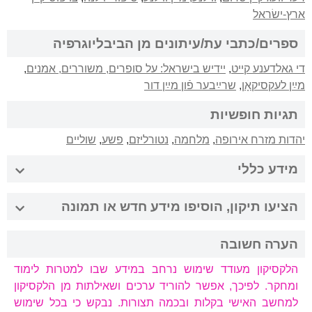
ארץ-ישׂראל
ספרים/כתבי עת/עיתונים מן הביבליוגרפיה
די גאלדענע קייט
,
יידיש בישראל: על סופרים, משוררים, אמנים
,
מײַן לעקסיקאָן
,
שרײַבער פֿון מײַן דור
תגיות חופשיות
יהדות מזרח אירופה
,
מלחמה
,
נטורליזם
,
פשע
,
שוליים
מידע כללי
הציעו תיקון, הוסיפו מידע חדש או תמונה
הערה חשובה
הלקסיקון מעודד שימוש נרחב במידע שבו למטרות לימוד
ומחקר. לפיכך, אפשר להוריד ערכים ושאילתות מן הלקסיקון
למחשב האישי בקלות ובכמה תצורות. נבקש כי בכל שימוש