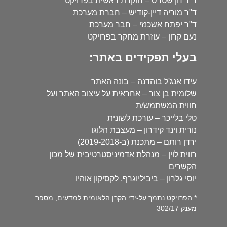
ד"ר חן שטרס – חוקרת ראשית בפרויקט
ד"ר מוריה דיין-קודיש – חברת מערכת
ד"ר יפתח אשכנזי – חבר מערכת
נעם קרון – עוזרת מחקר בפרויקט
בעלי תפקידים באתר:
עידו אנג'ל בוהדנה – בונה האתר
שלומית בן צור – אחראית על עיצוב האתר ועל
חווית המשתמש/ת
טלי בלייכר – עורכת לשונית
נורית וינד קידרון – מעצבת הלוגו
ירדן רותם – מתכנת (ב-2019-2018)
רווית לוין – מנהלת אדמיניסטרטיבית של מכון
הקשרים
יוסי גלרון – ביביליוגרף, לקסיקון אוהיו
* הפרויקט נתמך על-ידי הקרן הלאומית למדעים, מספר
מענק 302/17