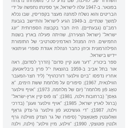
השחרור שב לווילנה, שם נודע לו כי משפחתו נרצחה
בפונאר. ב-1947 עלה לישראל, אך ספינתו נתפשה על ידי
הבריטים והוא נשלח למחנה מעצר בקפריסין, שבו נכלא
למשך שנתיים. ב-1949 הגיע לישראל והתיישב בגבעת
רמב"ם (גבעתיים). היה חבר בקבוצה הספרותית "יונג
ישראל" (ישראל הצעירה), שהיתה פעילה בארץ בשנות
החמישים. היה המנהל האדמיניסטרטיבי של התזמורת
הפילהרמונית וכיהן כחבר הנהלת אגודת סופרי ועיתונאי
יידיש בישראל.
ספר ביכוריו, "דער וועג קיין סדום" (הדרך לסדום), ראה
אור בתל אביב ב-1959 בהוצאת י"ל פרץ ביבליאטעק.
אחריו נדפסו "בײַם ווילנער דורכהויף" (ליד חצר-המעבר
הווילנאית, 1967); סיפורים על מלחמת ששת הימים, "אַ
טאָג פֿון מלחמה" (יום של מלחמה, 1973); "אויף ווילנער
גאַסן" (ברחובות וילנה, 1981); "צו פֿוס קיין ארץ-ישׂראל"
(ברגל לארץ ישראל, 1985); "אויף ווילנער וועגן" (בדרכי
וילנה, 1987); "די געשיכטע פֿון ווילנער גר-צדק גראַף
וואַלענטין פּאָטאָצקי" (סיפורו של גר הצדק מווילנה גרף
ולנטין פוטוצקי, 1990); "ווילנע, מײַן ווילנע" (וילנה, וילנה