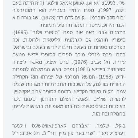
שלי, 1993); "געווען, געווען אַמאָל ווילנע" (היה היתה פעם
וילנה, 1997). ספרו היחיד בעברית הוא המונוגרפיה
"בוריסלב הוברמן – קווים לדמותו" (1973), שגיבורה הוא
הכנר הידוע, מייסד התזמורת הפילהרמונית.
בתרגום עברי ראה אור ספרו "סיפורי וילנה" (1995).
סיפוריו תורגמו גם לגרמנית, לליטאית ולרוסית. זכה
בפרסים ספרותיים בעולם תרבות יידיש בעולם ובישראל,
בהם: פרס מנדלי מוכר ספרים לסופרי יידיש מטעם
עיריית תל אביב (1976), פרס איציק מאנגר ליצירה
ספרותית ביידיש (1981) ופרס ראש הממשלה לספרות
יידיש (1988). הנושא המרכזי של יצירתו הוא הקהילה
היהודית בווילנה, על השכבות החברתיות המגוונות שנמנו
עמה. מקום מיוחד הקדיש, בדומה לסופר
אריה אקשטיין
,
לדמויות שוליים ולאנשי העולם התחתון. סגנונו ניכר
באיכויות נטורליסטיות וכתיבתו מאופיינת ברגישות לירית,
בחמלה ובהומור.
ביקל, שלמה. "אַבֿרהם קאַרפּינאָוויטשעס ווילנער
דערציילונגען". "שרײַבער פֿון מײַן דור" 3. תל אביב: י"ל