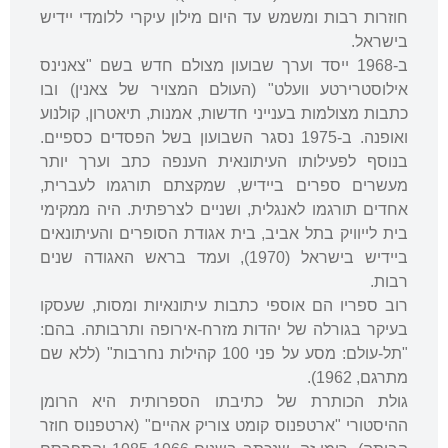
חוזרות רבות ומשמש עד היום מילון עיקרי ללומדי יידיש
בישראל.
ב-1968 ייסד וערך שבועון מצולם חדש בשם "צאנינס
אילוסטרירטע וועלט" (העולם המצויר של צאנין) ובו
כתבות מצולמות בענייני חדשות, אמנות, תיאטרון, קולנוע
ואופנה. ב-1975 נסגר השבועון בשל הפסדים כספיים.
בנוסף לפעילותו העיתונאית הענפה כתב וערך יותר
מעשרים ספרים ביידיש, שמקצתם תורגמו לעברית,
אחדים תורגמו לאנגלית, ושניים לצרפתית. היה ממקימי
בית לייוויק בתל אביב, בית אגודת הסופרים והעיתונאים
ביידיש בישראל (1970), ועמד בראש האגודה שנים
רבות.
רוב ספריו הם אוספי כתבות עיתונאיות ומסות, שעסקו
בעיקר בגורלה של יהדות מזרח-אירופה ותרבותה. בהם:
"תל-עולם: מסע על פני 100 קהילות נחרבות" (ללא שם
מתרגם, 1962).
גולת הכותרת של כתיבתו הספרותית היא הרומן
ההיסטורי "ארטפנוס קומט צוריק אהיים" (ארטפנוס חוזר