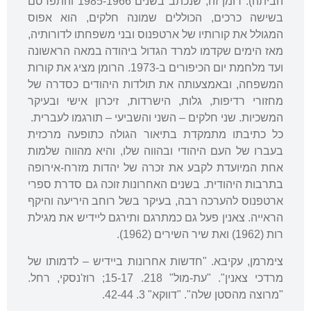
הביתה). רומן זה, שנכתב בשנים 1985-1966 והתפרסם
בשישה כרכים, הכוללים שמונה חלקים, הוא אפוס
המגולל את קורותיו של ארטפנוס ובני משפחתו לדורותיה,
מאז הימים שקדמו למרד הגדול ביהודה במאה הראשונה
ועד מלחמת יום הכיפורים ב-1973. הרומן מציג את קורות
המשפחה, ובאמצעותה את תולדות היהודים כסדרה של
מחזורי רדיפות, גלות, הישרדות, זיכרון אישי ובעיקר
המשכיות. שני חלקים – השני והשביעי – תורגמו לעברית.
כל כתיבתו מתמקדת בתיאור הגולה כתופעה מרכזית
בעברו של העם היהודי ובהווה שלו, והיא מהווה שלמות
אחת המיועדת לקבע את זכרה של יהדות מזרח-אירופה
בתרבות היהודית. בשנים האחרונות זוכה גם סדרת ספרי
ארטפנוס להערכה רבה, בעיקר בשל רוחב היריעה והיקף
הראייה. צאנין פעל גם כמתרגם ותירגם ליידיש את מגילת
רות (1962) ואת שיר השירים (1962).
צימרמן, עקיבא. "חדשות אחרונות ביידיש – לדמותו של
מרדכי צאנין". "עת-מול" 218. 15-17; רוז'נסקי, רחל.
"מרוצה מהסטן שלה". "דווקא" 3. 42-44.