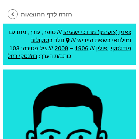
חזרה לדף התוצאות
צאנין (צוקרמן) מרדכי ישעיהו
///
סופר, עורך, מתרגם
ומילונאי בשפת היידיש ///
נולד ב
סוקולוב
פודלסקי
,
פולין
///
1906
–
2009
/// גיל
פטירה: 103
כותב/ת הערך:
רוז'נסקי רחל