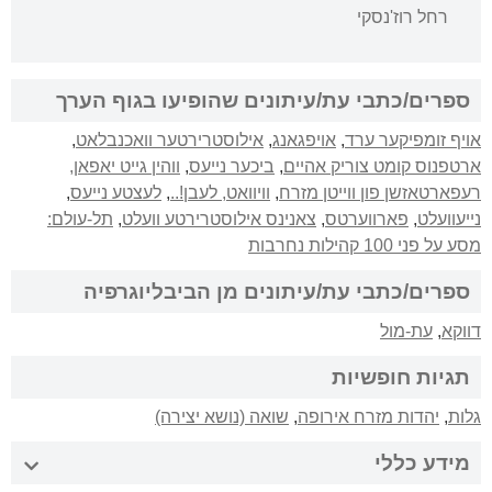
רחל רוז'נסקי
ספרים/כתבי עת/עיתונים שהופיעו בגוף הערך
אויף זומפיקער ערד
,
אויפגאנג
,
אילוסטרירטער וואכנבלאט
,
ארטפנוס קומט צוריק אהיים
,
ביכער נייעס
,
ווהין גייט יאפאן,
רעפארטאזשן פון ווייטן מזרח
,
וויוואט, לעבן!..
,
לעצטע נייעס
,
נייעוועלט
,
פארווערטס
,
צאנינס אילוסטרירטע וועלט
,
תל-עולם:
מסע על פני 100 קהילות נחרבות
ספרים/כתבי עת/עיתונים מן הביבליוגרפיה
דווקא
,
עת-מול
תגיות חופשיות
גלות
,
יהדות מזרח אירופה
,
שואה (נושא יצירה)
מידע כללי