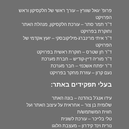
פרופ' יגאל שוורץ – עורך ראשי של הלקסיקון וראש
הפרויקט
ד"ר תמר סתר – עורכת הלקסיקון, מנהלת האתר
וחוקרת בפרויקט
ד"ר איתי מרינברג-מיליקובסקי – יועץ אקדמי של
הפרויקט
ד"ר חן שטרס – חוקרת ראשית בפרויקט
ד"ר מוריה דיין-קודיש – חברת מערכת
ד"ר יפתח אשכנזי – חבר מערכת
נעם קרון – עוזרת מחקר בפרויקט
בעלי תפקידים באתר:
עידו אנג'ל בוהדנה – בונה האתר
שלומית בן צור – אחראית על עיצוב האתר ועל
חווית המשתמש/ת
טלי בלייכר – עורכת לשונית
נורית וינד קידרון – מעצבת הלוגו