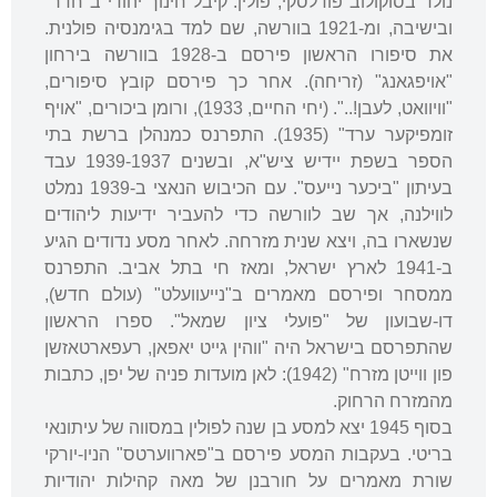
נולד בסוקולוב פודלסקי, פולין. קיבל חינוך יהודי ב"חדר"
ובישיבה, ומ-1921 בוורשה, שם למד בגימנסיה פולנית.
את סיפורו הראשון פירסם ב-1928 בוורשה בירחון
"אויפגאנג" (זריחה). אחר כך פירסם קובץ סיפורים,
"וויוואט, לעבן!..". (יחי החיים, 1933), ורומן ביכורים, "אויף
זומפיקער ערד" (1935). התפרנס כמנהלן ברשת בתי
הספר בשפת יידיש ציש"א, ובשנים 1939-1937 עבד
בעיתון "ביכער נייעס". עם הכיבוש הנאצי ב-1939 נמלט
לווילנה, אך שב לוורשה כדי להעביר ידיעות ליהודים
שנשארו בה, ויצא שנית מזרחה. לאחר מסע נדודים הגיע
ב-1941 לארץ ישראל, ומאז חי בתל אביב. התפרנס
ממסחר ופירסם מאמרים ב"נייעוועלט" (עולם חדש),
דו-שבועון של "פועלי ציון שמאל". ספרו הראשון
שהתפרסם בישראל היה "ווהין גייט יאפאן, רעפארטאזשן
פון ווייטן מזרח" (1942): לאן מועדות פניה של יפן, כתבות
מהמזרח הרחוק.
בסוף 1945 יצא למסע בן שנה לפולין במסווה של עיתונאי
בריטי. בעקבות המסע פירסם ב"פארווערטס" הניו-יורקי
שורת מאמרים על חורבנן של מאה קהילות יהודיות