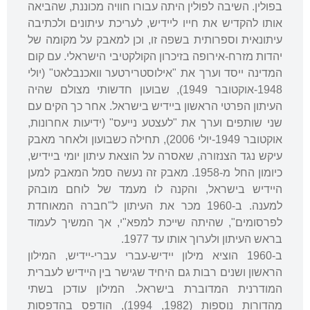
בפולין. השיבה לפולין היתה עבורו חוויה מכוננת, שהביאה
אותו להקדיש את חייו ליידיש, לעריכת עיתונים ולכתיבה
עיתונאית וספרותית בשפה זו, וכן למאבק על מקומה של
יהדות מזרח-אירופה בזיכרון הקולקטיבי הישראלי. עם קום
המדינה ייסד וערך את "אילוסטרירטער וואכנבלאט" (יולי
1948-אוקטובר 1949), שבועון חדשותי מצולם שהיה
העיתון הפרטי הראשון ביידיש בישראל. אחר כך הקים עם
שני שותפים וערך את "לעצטע נייעס" (ידיעות אחרונות,
אוקטובר 1949-יולי 2006), תחילה כשבועון ולאחר מאבק
עיקש נגד הצנזורה, שאסרה על הוצאת עיתון יומי ביידיש,
כיומון החל מ-1958. מאבק זה נעשה סמל המאבק למען
היידיש בישראל, והקנה לו מעמד של לוחם מובהק
למענה. ב-1960 מכר את העיתון ל"חברה המאוחדת
לפרסומים", שהיתה שייכת למפא"י, אך המשיך לעמוד
בראש העיתון ולערוך אותו עד 1977.
ב-1960 הוציא מילון יידיש-עברי עברי-יידיש, המילון
הראשון ושנים רבות גם היחיד שגישר בין היידיש לעברית
המודרנית המדוברת בישראל. המילון עודכן בשתי
מהדורות נוספות (1982, 1994), הודפס בהדפסות