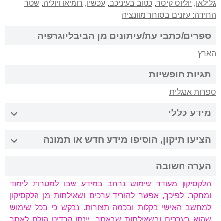
גלילאו
,
יוליוס קיסר
,
כטוב בעיניכם
,
עכשיו
,
רומיאו ויוליה
,
שטר
החידה: עיונים בסוחר מוונציה
ספרים/כתבי עת/עיתונים מן הביבליוגרפיה
הארץ
תגיות חופשיות
ספרות אנגלית
מידע כללי
הציעו תיקון, הוסיפו מידע חדש או תמונה
הערה חשובה
הלקסיקון מעודד שימוש נרחב במידע שבו למטרות לימוד
ומחקר. לפיכך, אפשר להוריד ערכים ושאילתות מן הלקסיקון
למחשב האישי בקלות ובכמה תצורות. נבקש כי בכל שימוש
שהוא בערכים ובשאילתות שבאתר, יינתן קרדיט הולם לאתר