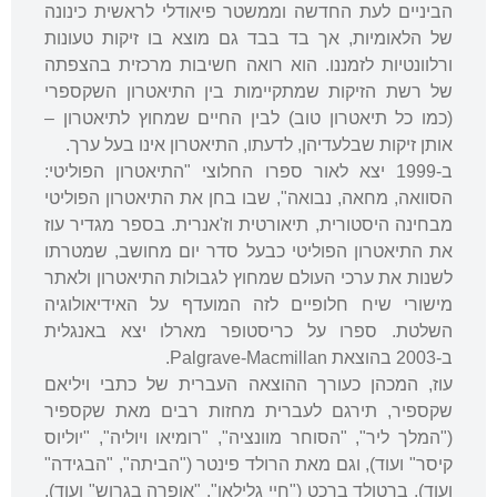
הביניים לעת החדשה וממשטר פיאודלי לראשית כינונה
של הלאומיות, אך בד בבד גם מוצא בו זיקות טעונות
ורלוונטיות לזמננו. הוא רואה חשיבות מרכזית בהצפתה
של רשת הזיקות שמתקיימות בין התיאטרון השקספרי
(כמו כל תיאטרון טוב) לבין החיים שמחוץ לתיאטרון –
אותן זיקות שבלעדיהן, לדעתו, התיאטרון אינו בעל ערך.
ב-1999 יצא לאור ספרו החלוצי "התיאטרון הפוליטי:
הסוואה, מחאה, נבואה", שבו בחן את התיאטרון הפוליטי
מבחינה היסטורית, תיאורטית וז'אנרית. בספר מגדיר עוז
את התיאטרון הפוליטי כבעל סדר יום מחושב, שמטרתו
לשנות את ערכי העולם שמחוץ לגבולות התיאטרון ולאתר
מישורי שיח חלופיים לזה המועדף על האידיאולוגיה
השלטת. ספרו על כריסטופר מארלו יצא באנגלית
ב-2003 בהוצאת Palgrave-Macmillan.
עוז, המכהן כעורך ההוצאה העברית של כתבי ויליאם
שקספיר, תירגם לעברית מחזות רבים מאת שקספיר
("המלך ליר", "הסוחר מוונציה", "רומיאו ויוליה", "יוליוס
קיסר" ועוד), וגם מאת הרולד פינטר ("הביתה", "הבגידה"
ועוד), ברטולד ברכט ("חיי גלילאו", "אופרה בגרוש" ועוד),