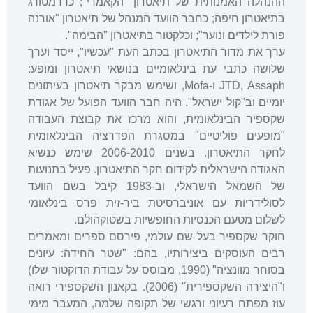
ההנהלה האמנותית של תיאטרון "הקאמרי"; כדרמטורג
בתיאטרון חיפה; כחבר הוועד המנהל של תיאטרון "אורנה
פורת לילדים ונוער"; וכלקטור בתיאטרון "הבימה".
ערך את מדור התיאטרון בכתב העת "עכשיו", ייסד וערך
שלושה כתבי עת בינלאומיים בנושאי תיאטרון ומופע:
JTD, Assaph ו-Mofa, ושימש מבקר תיאטרון בעיתונים
יומיים וב"קול ישראל". היה חבר הוועד הפועל של אגודת
שקספיר הבינלאומית, והוא מרכז את קבוצת העבודה
"מופעים פוליטיים" במסגרת הפדרציה הבינלאומית
לחקר התיאטרון. בשנים 2006-2010 שימש כנשיא
האגודה הישראלית לקידום חקר התיאטרון. פעיל בתנועות
של השמאל הישראלי, וב-1983 קיבל בשם הוועד
לסולידריות עם אוניברסיטת ביר-זית פרס בינלאומי
לשלום מטעם הכנסיות החופשיות בשטוקהולם.
חוקר שקספיר בעל שם עולמי, פירסם ספרים ומאמרים
רבים העוסקים ביצירותיו, בהם: "שטר החידה: עיונים
בסוחר מוונציה" (1990, מבוסס על עבודת הדוקטור שלו)
ו"היצירה השקספירית" (2006). בקאנון השקספירי רואה
עוז מפתח רעיוני ורגשי של תקופה שלמה, המעבר מימי