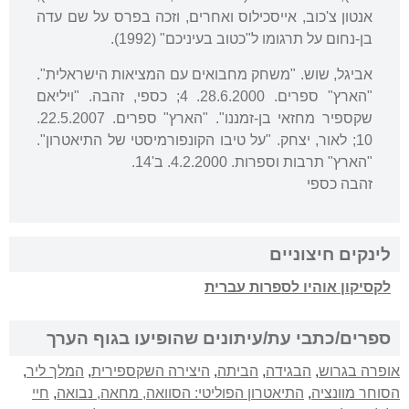
אנטון צ'כוב, אייסכילוס ואחרים, וזכה בפרס על שם עדה
בן-נחום על תרגומו ל"כטוב בעיניכם" (1992).
אביגל, שוש. "משחק מחבואים עם המציאות הישראלית".
"הארץ" ספרים. 28.6.2000. 4; כספי, זהבה. "ויליאם
שקספיר מחזאי בן-זמננו". "הארץ" ספרים. 22.5.2007.
10; לאור, יצחק. "על טיבו הקונפורמיסטי של התיאטרון".
"הארץ" תרבות וספרות. 4.2.2000. ב'14.
זהבה כספי
לינקים חיצוניים
לקסיקון אוהיו לספרות עברית
ספרים/כתבי עת/עיתונים שהופיעו בגוף הערך
אופרה בגרוש
,
הבגידה
,
הביתה
,
היצירה השקספירית
,
המלך ליר
,
הסוחר מוונציה
,
התיאטרון הפוליטי: הסוואה, מחאה, נבואה
,
חיי