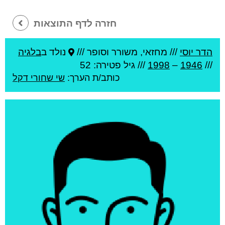
חזרה לדף התוצאות
הדר יוסי
///
מחזאי, משורר וסופר ///
נולד ב
בלגיה
///
1946
–
1998
/// גיל
פטירה: 52
כותב/ת הערך:
שי שחורי דקל