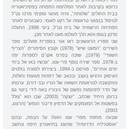
כרופא בקרבות. לאחר המלחמה התמחה בפסיכיאטריה
בבית החולים "שלוותה", והיה מהוגי ומקימי מרכז נט"ל
לטיפול בנפגעי טראומה על רקע לאומי. כשבועיים לאחר
הפתיחה הרשמית של בית נט"ל, ביוני 1998, התגלה
סרטן בגופו והוא הלך לעולמו מעט לאחר מכן.
שני ספריו הראשונים ראו אור בספרית פועלים: ספר
השירים "המעט שיש" (1978) וקובץ הסיפורים "הצריף
השוודי" (1979), שזכה בפרס אקו"ם לספרות יפה
ב-1978. ספר שירה נוסף פרי עטו, "עכשיו באו אל ביתי
ימים אחרים", פורסם ב-1994. ביצירתו לסוגיה בולטים
העיסוק הרגיש בעצב ובכאב של דמויות פגועות וחולות,
וההקשבה לטראומת השואה של הוריו ובני דורם. ערנותו
של הדר לתהומות נפשם של גיבוריו באה לידי ביטוי גם
ברומן היחיד שכתב, "יוצקה" (2003), שבו הוא "צולל
בפשטות אל המעמקים של הדמיון ודיבור הנפש" (הרצוג,
2003).
שבעה מחזות מפרי עטו הועלו על הבמה, ובהם
"אוסטרליה הדרומית" שהוצג בתיאטרון חיפה ונחשב