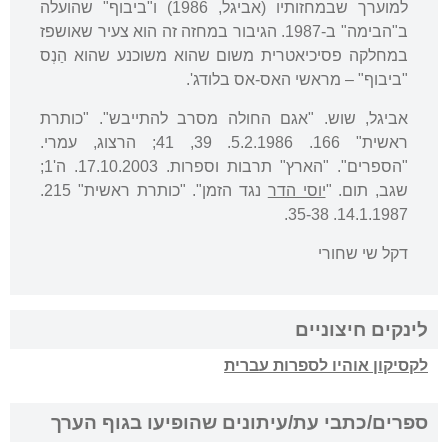
למוערך שבמחזותיו (אביגל, 1986) ו"ביבוף" שהועלה
ב"הבימה" ב-1987. הגיבור במחזה זה הוא צעיר שאושפז
במחלקה פסיכיאטרית משום שהוא משוכנע שהוא הַנְס
"ביבוף" – מראשי האס-אס בלודג'.
אביגל, שוש. "אגם החולה מסרב להתייבש". "כותרת
ראשית" 166. 5.2.1986. 39, 41; הרצוג, עמרי.
"הספרים". "הארץ" תרבות וספרות. 17.10.2003. ה'1;
שגב, תום. "
יוסי הדר
נגד הזמן". "כותרת ראשית" 215.
14.1.1987. 35-38.
דקל שי שחורי
לינקים חיצוניים
לקסיקון אוהיו לספרות עברית
ספרים/כתבי עת/עיתונים שהופיעו בגוף הערך