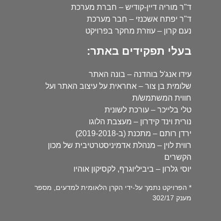
ד"ר מוריה דיין-קודיש – חברת מערכת
ד"ר יפתח אשכנזי – חבר מערכת
נעם קרון – עוזרת מחקר בפרויקט
בעלי תפקידים באתר:
עידו אנג'ל בוהדנה – בונה האתר
שלומית בן צור – אחראית על עיצוב האתר ועל
חווית המשתמש/ת
טלי בלייכר – עורכת לשונית
נורית וינד קידרון – מעצבת הלוגו
ירדן רותם – מתכנת (ב-2019-2018)
רווית לוין – מנהלת אדמיניסטרטיבית של מכון
הקשרים
יוסי גלרון – ביביליוגרף, לקסיקון אוהיו
* הפרויקט נתמך על-ידי הקרן הלאומית למדעים, מספר
מענק 302/17