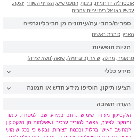
אוסטרליה הדרומית
,
ביבוף
,
המעט שיש
,
הצריף השוודי
,
יוצקה
,
עכשיו באו אל ביתי ימים אחרים
ספרים/כתבי עת/עיתונים מן הביבליוגרפיה
הארץ
,
כותרת ראשית
תגיות חופשיות
טראומה
,
מחלה
,
שואה (ביוגרפיה)
,
שואה (נושא יצירה)
מידע כללי
הציעו תיקון, הוסיפו מידע חדש או תמונה
הערה חשובה
הלקסיקון מעודד שימוש נרחב במידע שבו למטרות לימוד
ומחקר. לפיכך, אפשר להוריד ערכים ושאילתות מן הלקסיקון
למחשב האישי בקלות ובכמה תצורות. נבקש כי בכל שימוש