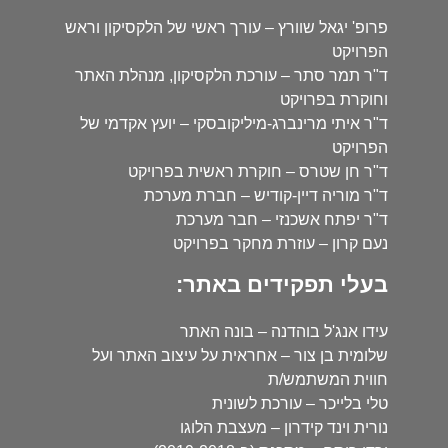
פרופ' יגאל שוורץ – עורך ראשי של הלקסיקון וראש
הפרויקט
ד"ר תמר סתר – עורכת הלקסיקון, מנהלת האתר
וחוקרת בפרויקט
ד"ר איתי מרינברג-מיליקובסקי – יועץ אקדמי של
הפרויקט
ד"ר חן שטרס – חוקרת ראשית בפרויקט
ד"ר מוריה דיין-קודיש – חברת מערכת
ד"ר יפתח אשכנזי – חבר מערכת
נעם קרון – עוזרת מחקר בפרויקט
בעלי תפקידים באתר:
עידו אנג'ל בוהדנה – בונה האתר
שלומית בן צור – אחראית על עיצוב האתר ועל
חווית המשתמש/ת
טלי בלייכר – עורכת לשונית
נורית וינד קידרון – מעצבת הלוגו