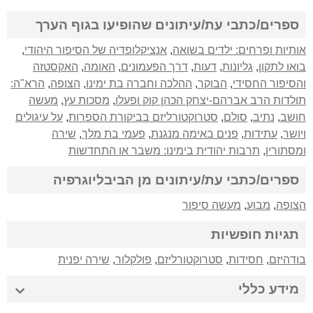
ספרים/כתבי עת/עיתונים שהופיעו בגוף הערך
אותיות ופרחים: ילדים בשואה
,
אנציקלופדיה של הסיפור היהודי
,
בואו לתקון
,
גליונות
,
דעות
,
דרך הפעמונים
,
האומה
,
האקסטזה
והסיפור החסידי
,
הבוקר
,
ההלכה וחברה בת ימינו
,
הצופה
,
הרא"ה:
תולדות הרב אברהם-יצחק הכהן קוק ופעלו
,
מסכות עץ
,
מעשה
חושב
,
נתיב
,
סולם
,
סטרוקטורליזם בביקורת הספרות
,
על עיגולים
ויושר
,
עתידות
,
פנים באימה מנגנת
,
פעמי בת מלך
,
שירה
ומסתורין
,
תרבות יהודית בימינו: משבר או התחדשות
ספרים/כתבי עת/עיתונים מן הביבליוגרפיה
הצופה
,
מבוע
,
מעשה סיפור
תגיות חופשיות
בודהיזם
,
חסידות
,
סטרוקטורליזם
,
פולקלור
,
שירה יפנית
מידע כללי