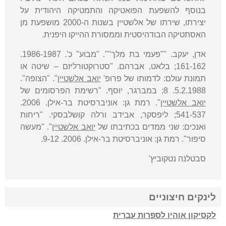
בנוסף להשפעת הפואטיקה והתמטיקה היהודית על
יצירתו, שירתו של אלשטיין בשנות ה-2000 מושפעת מן
האסתטיקה הבודהיסטית וממסורת ההייקו היפנית.
אדן, יעקב. ""פעמי בת מלך"". "מבוע" כ'. 1986-1987.
161-162; בלאט, אברהם. "סטרוקטורליזם – שיטה או
תמונת עולם: לדמותו של פרופ'
יואב אלשטיין
". "הצופה".
5.2.1988. 8; במברגר, יוסף. "רשימת הפרסומים של
יואב אלשטיין
". רמת גן: אוניברסיטת בר-אילן. 2006.
541-537; ליפסקר, אבידב ורלה קושלבסקי. "ריחות
ואנכים: שני ממדים בכתיבתו של
יואב אלשטיין
". "מעשה
סיפור". רמת גן: אוניברסיטת בר-אילן. 2006. 9-12.
סבטלנה נטקוביץ'
לינקים חיצוניים
לקסיקון אוהיו לספרות עברית