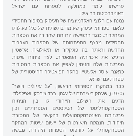
פרישתו לימד במחלקה לספרות עם ישראל
באוניברסיטת בר-אילן.
נמנה עם חלוצי האקדמיזציה של העיסוק בסיפור החסידי
כז'אנר ספרותי, עיסוק שעומד בתשתית של כלל פעילותו
המחקרית. כנגד התפישה הרווחת שהדירה את הספרות
החסידית מרצף התפתחותה של הספרות העברית
החדשה וראתה בה פולקלור או תיאולוגיה, אלשטיין
הדגיש את איכויותיה הפואטיות. לצד פיתוח שיטות
הפרשנות שלה והניסיון לאפיין את הספרות החסידית
כז'אנר, עוסק אלשטיין בחקר הפואטיקה ההיסטורית של
ספרות עם ישראל.
כבר במחקרו הספרותי הראשון, "על עיגולים ויושר"
(1970), שעסק ביצירתם של עגנון, ברדיצ'בסקי ואפלפלד,
הדגים את השילוב הייחודי לו בין הניתוח
הסטרוקטורליסטי של הטקסטים הספרותיים ובין
פרשנותם האינטרטקסטואלית בהקשר של המסורת
היהודית. הנמקה תיאורטית של יישום שיטות המחקר
הסטרוקטורלי על קורפוס הספרות היהודית גובשה