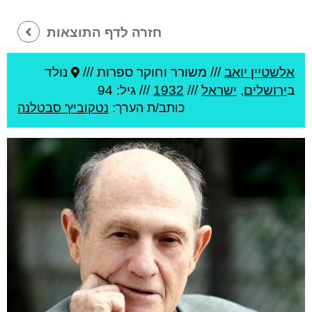
חזרה לדף התוצאות
אלשטיין יואב
///
משורר וחוקר ספרות ///
נולד
ב
ירושלים
,
ישראל
///
1932
/// גיל: 94
כותב/ת הערך:
נטקוביץ' סבטלנה