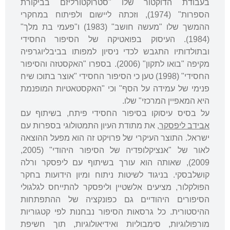
בעבודת הדוקטור שלו "סטרוקטורליזם בביקורת
הספרות" (1974), וזכתה ליישום ולפיתוח במחקרי
ההמשך שלו "מעשה חושב" (1983) ו"פעמי בת מלך"
(1984). העיסוק בפואטיקה של הסיפור החסידי
ובתולדותיו התגבש לכדי ניסיון למפותו בביבליוגרפיה
מקיפה "בואו לתקון" (2006). בספרו "האקסטזה והסיפור
החסידי" (1998) טען כי הסיפור החסידי "אוצר בתוכו שיח
פנימי של עמידה על הסף" וכי "האקסטאטיות המופנמת
היא המאפיין המרכזי" שלו.
על בסיס עיסוקו בסיפור החסידי פיתח, בשיתוף עם
אבידב ליפסקר
, את מתודת העיון התמטולוגי בספרות עם
ישראל. התוצר העיקרי של פרויקט זה הוא מפעל ההוצאה
לאור של "אנציקלופדיה של הסיפור היהודי" (2005,
2009), שאותה הוא עורך בשיתוף עם ליפסקר ורלה
קושלבסקי. בניגוד לשיטות ניתוח ומיון הידועות בחקר
הפולקלור, מציעים אלשטיין וליפסקר להתייחס לגלגולי
הסיפורים היהודיים גם כפונקציה של ההתפתחות
ההיסטורית. כל גרסאות הסיפור נבחנות לפי קטגוריות
מורפולוגיות, סימבוליות ואידיאולוגיות, תוך חשיפת