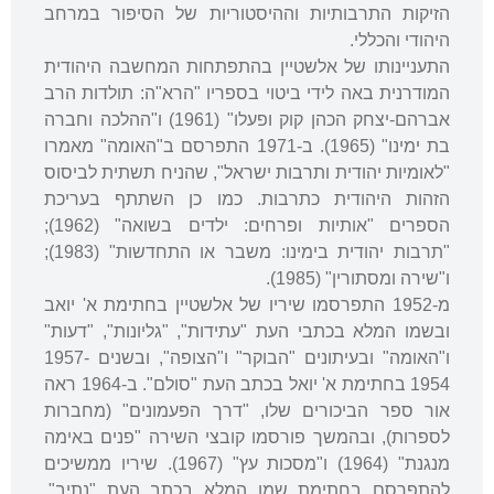
הזיקות התרבותיות וההיסטוריות של הסיפור במרחב
היהודי והכללי.
התעניינותו של אלשטיין בהתפתחות המחשבה היהודית
המודרנית באה לידי ביטוי בספריו "הרא"ה: תולדות הרב
אברהם-יצחק הכהן קוק ופעלו" (1961) ו"ההלכה וחברה
בת ימינו" (1965). ב-1971 התפרסם ב"האומה" מאמרו
"לאומיות יהודית ותרבות ישראל", שהניח תשתית לביסוס
הזהות היהודית כתרבות. כמו כן השתתף בעריכת
הספרים "אותיות ופרחים: ילדים בשואה" (1962);
"תרבות יהודית בימינו: משבר או התחדשות" (1983);
ו"שירה ומסתורין" (1985).
מ-1952 התפרסמו שיריו של אלשטיין בחתימת א' יואב
ובשמו המלא בכתבי העת "עתידות", "גליונות", "דעות"
ו"האומה" ובעיתונים "הבוקר" ו"הצופה", ובשנים 1957-
1954 בחתימת א' יואל בכתב העת "סולם". ב-1964 ראה
אור ספר הביכורים שלו, "דרך הפעמונים" (מחברות
לספרות), ובהמשך פורסמו קובצי השירה "פנים באימה
מנגנת" (1964) ו"מסכות עץ" (1967). שיריו ממשיכים
להתפרסם בחתימת שמו המלא בכתב העת "נתיב".