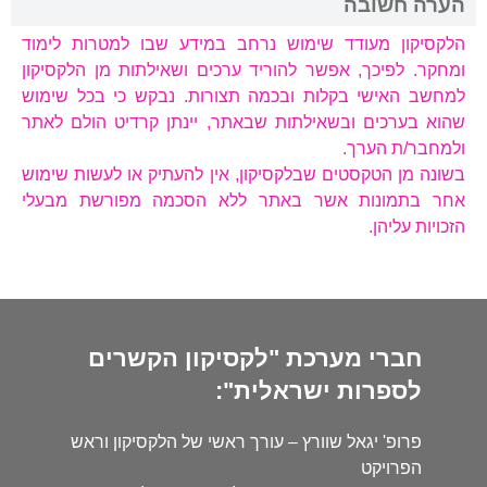
הערה חשובה
הלקסיקון מעודד שימוש נרחב במידע שבו למטרות לימוד
ומחקר. לפיכך, אפשר להוריד ערכים ושאילתות מן הלקסיקון
למחשב האישי בקלות ובכמה תצורות. נבקש כי בכל שימוש
שהוא בערכים ובשאילתות שבאתר, יינתן קרדיט הולם לאתר
ולמחבר/ת הערך.
בשונה מן הטקסטים שבלקסיקון, אין להעתיק או לעשות שימוש
אחר בתמונות אשר באתר ללא הסכמה מפורשת מבעלי
הזכויות עליהן.
חברי מערכת "לקסיקון הקשרים
לספרות ישראלית":
פרופ' יגאל שוורץ – עורך ראשי של הלקסיקון וראש
הפרויקט