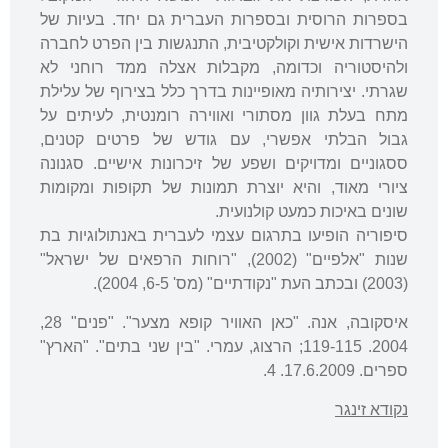
בספרות הרוסית ובספרות העברית גם יחד. בעיות של
הישרדות אישית וקולקטיבית, התנגשות בין הפרט לחברה
ולהיסטוריה וכדומה, מקבלות אצלה ממד רוחני לא
שגרתי. יצירותיה מאופיינות בדרך כלל בצירוף של עלילת
מתח בעלת גוון מסתורי ואווירה רומנטית, לעיתים על
גבול הבלתי אפשרי, עם גודש של פרטים קטנים,
ססגוניים ומדויקים ושפע של זיכרונות אישיים. סגנונה
ציורי מאוד, והיא יוצרת תמונות של תקופות ומקומות
שונים באיכות כמעט קולנועית.
סיפוריה הופיעו בתרגום עצמי לעברית באנתולוגיות בת
שנות "אלפיים" (2002), "רוחות הרפאים של ישראל"
(2003) ובכתב העת "נקודתיים" (מס' 6-5, 2004).
איסקובה, אנה. "כאן האוויר קופא מצער". "פנים" 28,
2004. 119-115; הרצוג, עמרי. "בין שני בתים". "הארץ"
ספרים. 17.6.2009. 4.
נקודא זינגר