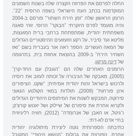
החלה לפרסם את הפרוזה הקצרה שלה בשנות השמונים
המוקדמות בכתב העת הישראלי בשפה הרוסית "22".
הרומן הראשון שלה "זמן הירח השחור" פורסם ב-2004
והיה מועמד לפרס היוקרתי "הבוקר" הרוסי. זוהי סאגה
משפחתית יהודית, שמתפתחת ברחבי ברית המועצות,
מליטא ועד סיביר, על רקע הזעזועים ההיסטוריים הגדולים
של המאה העשרים. הספר ראה אור בעברית בשם "ואז
השחיר הירח" ב-2009 בהוצאת אחוזת בית, בתרגומה
של
דינה מרקון
.
הרומנים האחרים שלה הם "הגובלן עם החד-קרן"
(2005), מאבקה של הגיבורה על זכותה לעזוב את רוסיה
ולרכוש בישראל זהות יהודית אמיתית; "שקט. הציפורים
אינן פורחות" (2009), תולדות במאי הקולנוע הגאוני
סירוֹטָה, המבקש לשנות את המיתוסים היהודיים הגדולים
ולקרוא אחרת את סיפורם של שיילוק ושל יאנוש קורצ'ק;
ו"גיטל, או האבן של אנרומדה" (2012), חוויה רליגיוזית
בחיי אדם לא-דתי.
כתיבתה הספרותית נוטה ליצירת מיתולוגיה יהודית
אחרת, הפורצת את גבולות "הנושא היהודי" המקובל