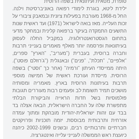
סופרת, מסאית ועיתונאית בשפה הרוסית
ילידת ליטא, בוגרת לימודי רפואה באוניברסיטת וילנה.
החל מ-1968 מעורבת בפעילות ציונית ובמאבק ציבורי על
זכות העלייה. מאז בואה לישראל (1971) ועד ראשית שנות
התשעים התמקדה בעיקר ברפואה קלינית ובמחקר מדעי
בתחום הגסטרואנטרולוגיה. במקביל החלה לעסוק
בעיתונאות ופרסמה יותר מאלף מאמרים בענייני תרבות
וחברה ברוסית, בעברית ("מעריב", "הארץ" ספרים,
"אלפיים", "תכלת", "פנים") ובאנגלית ("ג'רוזלם פוסט").
היתה ממייסדי העיתון "ורמיה" (אחר כך "וסטי") בשפה
הרוסית. מייסדת ועורכת ראשית של חמישה מוספי
תרבות בעיתונות הרוסית בארץ. מאמריה ומסותיה
מושכים תמיד תשומת לב ופעמים רבות מעוררים תגובות
פולמוסיות בשל חדות הראייה והביקורת הבלתי
מתפשרת שלה על החברה הישראלית, הבאה אצלה בד
בבד עם זהות ישראלית-יהודית מובהקת ומתוך עמדה
אזרחית ותרבותית מבוססת. יזמה תוכניות ופרויקטים
חברתיים ותרבותיים רבים, ובשנים 2002-1999 כיהנה
כיועצת ראש הממשלה לענייני עלייה ואינטגרציה.