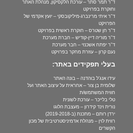
ד"ר תמר סתר – עורכת הלקסיקון, מנהלת האתר
וחוקרת בפרויקט
ד"ר איתי מרינברג-מיליקובסקי – יועץ אקדמי של
הפרויקט
ד"ר חן שטרס – חוקרת ראשית בפרויקט
ד"ר מוריה דיין-קודיש – חברת מערכת
ד"ר יפתח אשכנזי – חבר מערכת
נעם קרון – עוזרת מחקר בפרויקט
בעלי תפקידים באתר:
עידו אנג'ל בוהדנה – בונה האתר
שלומית בן צור – אחראית על עיצוב האתר ועל
חווית המשתמש/ת
טלי בלייכר – עורכת לשונית
נורית וינד קידרון – מעצבת הלוגו
ירדן רותם – מתכנת (ב-2019-2018)
רווית לוין – מנהלת אדמיניסטרטיבית של מכון
הקשרים