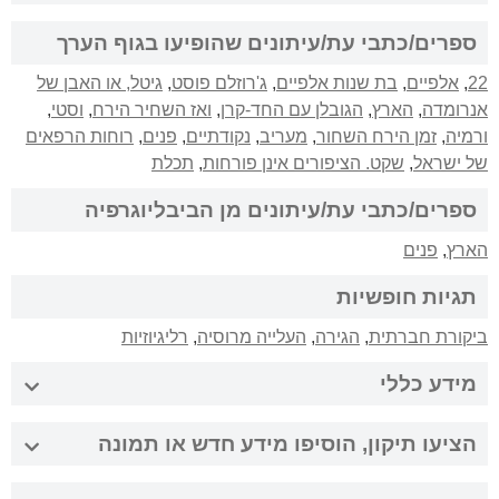
ספרים/כתבי עת/עיתונים שהופיעו בגוף הערך
22
,
אלפיים
,
בת שנות אלפיים
,
ג'רוזלם פוסט
,
גיטל, או האבן של
אנרומדה
,
הארץ
,
הגובלן עם החד-קרן
,
ואז השחיר הירח
,
וסטי
,
ורמיה
,
זמן הירח השחור
,
מעריב
,
נקודתיים
,
פנים
,
רוחות הרפאים
של ישראל
,
שקט. הציפורים אינן פורחות
,
תכלת
ספרים/כתבי עת/עיתונים מן הביבליוגרפיה
הארץ
,
פנים
תגיות חופשיות
ביקורת חברתית
,
הגירה
,
העלייה מרוסיה
,
רליגיוזיות
מידע כללי
הציעו תיקון, הוסיפו מידע חדש או תמונה