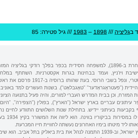
 ב
גליציה
///
1898
–
1983
/// גיל
פטירה: 85
נולד ב-1898 (ולפי גרסה אחרת ב-1896), למשפחה חסידית בכפר בפלך רודקי בגליציה
שיבת ויז'ניץ, ועמד בבחינות בגרות אקסטרניות. השתתף במלח
הראשונה כחייל בצבא האוסטרי, ונפל בשבי הרוסי. בעת שהות
היידית ("פעטראָגראַדער" "טאָגבלאַט"). בשנות העשרים למד באוניב
עיתונים עבריים בארץ ישראל ("הארץ"), בפולין ("הצפירה", "היום"
בקביעות בעיתוני יידיש. בתחילת שנות השלושים התוודע לחיים נחמ
וטרח הרבה לשמשו ולסייע
ותו ליד מיטתו בימיו האחרונים נעשתה לחוויית חייו המכרעת.
ב-1938 עלה אונגרפלד לארץ ישראל, וב-1939 התמנה לנהל את בית ביאליק בתל אביב.