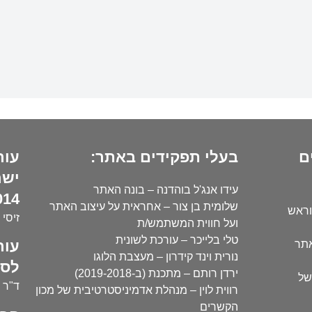
ם
בעלי תפקידים באתר:
עור
ישר
עידו אנג'ל בוהדנה – בונה האתר
14):
שלומית בן צור – אחראית על עיצוב האתר
וראש
זיסי 
ועל חווית המשתמש/ת
טלי בלייכר – עורכת לשונית
עור
אתר
נורית וינד קידרון – מעצבת הלוגו
לסו
ירדן רותם – מתכנת (ב-2019-2018)
של
ד"ר י
רווית לוין – מנהלת אדמיניסטרטיבית של מכון
הקשרים