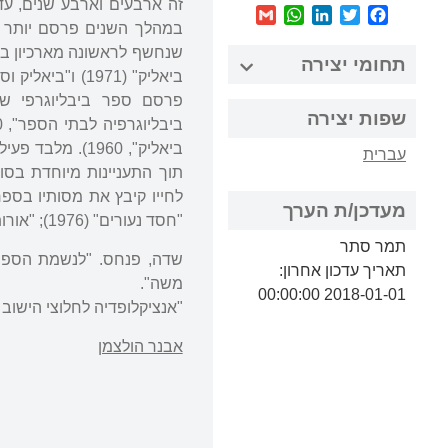
זה ארבעים וארבע שנים, עד 
WhatsApp
Gmail
LinkedIn
Twitter
Facebook
במהלך השנים פרסם יותר ממ
שנחשף לראשונה מארכיון בי
תחומי יצירה
פרסם ספר ביבליוגרפי שימו
שפות יצירה
ביאליק", 1960)
עברית
תוך התעניינות מיוחדת בסו
מעדכן/ת הערך
"חסד נעורים" (1976); "אורות וצללים" (1977).
תמר סתר
תאריך עדכון אחרון:
משה".
2018-01-01 00:00:00
"אנציקלופדיה לחלוצי הישוב ובוניו
אבנר הולצמן