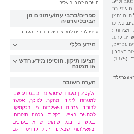
טוב ולרע.
השרים לח.נ. ביאליק
תיעודי רב
ספרים/כתבי עת/עיתונים מן
חיים נחמן
הביבליוגרפיה
ים אישים. כמו כן
יצירותיו:
אנציקלופדיה לחלוצי הישוב ובוניו
,
מעריב
יר השרים לח.נ.
מידע כללי
רים עבריים,
ור האחרון
לחייו קיבץ את מסותיו בספרים: "ארץ וחכמיה" (1974); "הוגים ומשוררים" (1974); "במעגלי יצירה" (1975);
הציעו תיקון, הוסיפו מידע חדש
או תמונה
וע. 4.10.1991. 55; תדהר, דוד. "אונגרפלד,
הערה חשובה
הלקסיקון מעודד שימוש נרחב במידע שבו
למטרות לימוד ומחקר. לפיכך, אפשר
להוריד ערכים ושאילתות מן הלקסיקון
למחשב האישי בקלות ובכמה תצורות.
נבקש כי בכל שימוש שהוא בערכים
ובשאילתות שבאתר, יינתן קרדיט הולם