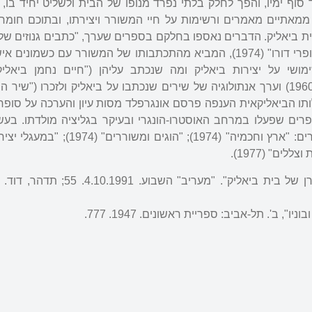
סוף ימיו, והפך לחלק בלתי נפרד מנופו של הבית ולשליט יחיד בו, ל
אתיים מאמרים ורשימות על חיי המשורר ויצירתו, ובתוכם חומר 
ת ביאליק. הדברים נאספו בחלקם בספרים שערך, "כתבים גנוזים של 
ביאליק" (1971) ו"ביאליק וסופרי דורו" (1974), המביא מהתכתבותו של המשורר עם כשמונ
שי על יצירות ביאליק ומה שנכתב עליהן ("חיים נחמן ביאליק ו
ביבליוגרפיה לבתי הספר", 1960) וערך אנתולוגיה של שירים שנכתבו על ביאליק ולזכרו ("ש
. מלבד פעילותו הביאליקאית הענפה פרסם אונגרפלד מסות עיון והערכה על סופ
פרים שפעלו במרחב האוסטרו-הונגרי ובעיקר בגליציה מולדתו. בעש
שדה, פנחס. "לנשמת הספרן של בית ביאליק". "מעריב" השב
", ב'. תל-אביב: ספריית ראשונים. 1947. 777.