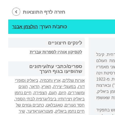
חזרה לדף התוצאות
כותב/ת הערך:
הולצמן אבנר
לינקים חיצוניים
לקסיקון אוהיו לספרות עברית
 המזרחית. קיבל
מת העולם
ספרים/כתבי עת/עיתונים
ו ברוסיה ב-1917 פרסם את ראשוני מאמריו
שהופיעו בגוף הערך
רסיטת וינה
במחלקות לפילוסופיה ולשפות המזרח, וכן בבית המדרש העברי למורים, והיה פעיל בתנועה הציונית. מ-1922
אורות וצללים
,
ארץ וחכמיה
,
ביאליק וסופרי
) ובארצות
דורו
,
במעגלי יצירה
,
הארץ
,
הדאר
,
הוגים
ן ביאליק,
ומשוררים
,
היום
,
העם
,
הצפירה
,
חיים נחמן
 לו במסירות בביקוריו בווינה. הוא ליווה את המשורר בקיץ 1934 בעת שאושפז
ביאליק ויצירותיו: ביבליוגרפיה לבתי הספר
,
חסד נעורים
,
טאָגבלאַט
,
כתבים גנוזים של
 הוא שימש בתפקיד
חיים נחמן ביאליק
,
פעטראָגראַדער
,
שיר