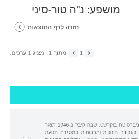
מושפע:
נ"ה טור-סיני
חזרה לדף התוצאות
1
מתוך 1.
מציג 1 ערכים.
נולד בביוולארי, רומניה. קיבל חינוך מסורתי בישיבת "בית אהרן" ביאסי והשכלה כללית באוניברסיטת בוקרשט, שבה קיבל ב-1946 תואר
 בעבודה חינוכית ותרבותית במסגרת תנועת