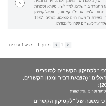
"הבונים" וההסתדרות הציונית ברומניה. באותה תקופה הופיעו ספריו הראשונים, קובץ שירים ביידיש ("ביטערניש", 1945) ואנתולוגיה ברומנית
 עד לפירוקו. מאז התגורר בירושלים. למד לשון, מקרא וספרות
 בתחום הלשון, את מ"ד קאסוטו, יחזקאל קויפמן
בספרות. ב-1965 קיבל תואר דוקטור על מחקרו בשירת ר' משה חיים לוצאטו. בשנים 1987-
1
מתוך 1.
מציג 1 ערכים.
כי "לקסיקון הקשרים לסופרים
אלים" (הוצאת דביר ומכון הקשרים,
20
סתווי ופרופ' יגאל שוורץ
כי משנה של "לקסיקון הקשרים