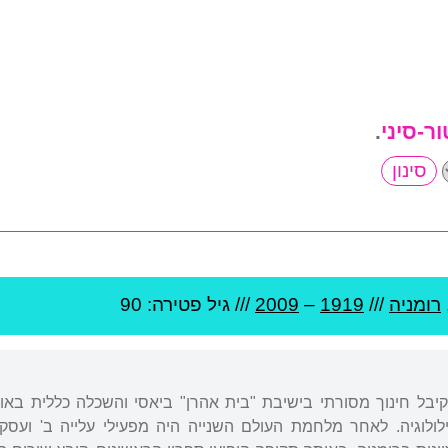
ור-סיני
.
רומניה
///
1919
–
2009
/// גיל
פטירה: 90
ולוגיה. לאחר מלחמת העולם השנייה היה מפעילי עלייה ב' ועסק