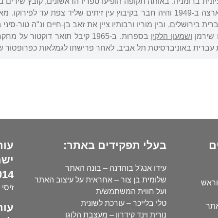
מן ההומור העברי. עלה ארצה ב-1949 והיה חבר בקיבוץ עין זיתים שליד צפת
ת בירושלים, ובין מוריו ורבותיו ציין את זאב בן-חיים ונ"ה טור-סיני
ם שירמן
ושמעון הלקין
ם
בעלי תפקידים באתר:
עור
ישר
עידו אנג'ל בוהדנה – בונה האתר
14):
שלומית בן צור – אחראית על עיצוב האתר
וראש
זיסי 
ועל חווית המשתמש/ת
טלי בלייכר – עורכת לשונית
עור
אתר
נורית וינד קידרון – מעצבת הלוגו