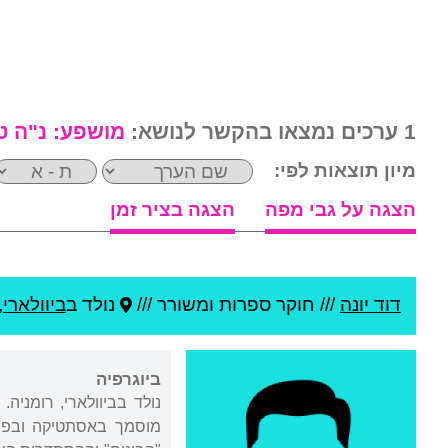
1 ערכים נמצאו בהקשר לנושא:
מושפע:
נ"ה ט
מיון תוצאות לפי:
הצגה על גבי מפה
הצגה בציר זמן
דוד יונה
///
חוקר ספרות ומשורר ///
נולד ב
ביוולארי
,
ביוגרפיה
מוסמך באסתטיקה ובפיל