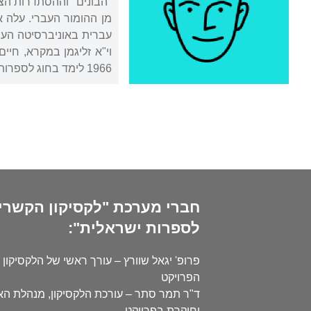
עברית באוניברסיטה העברי
וי"א זליגמן במקרא, חיי
1966 לימד בחוג לספרות עברית באוניברסיטת תל אביב. לאחר פרישתו לגמלאות כפרופסור שקד עוד כעשרים שנה על עבודתו.
חברי מערכת "לקסיקון הקשרי
לספרות ישראלית":
פרופ' יגאל שוורץ – עורך ראשי של הלקסיקון 
הפרויקט
ד"ר תמר סתר – עורכת הלקסיקון, מנהלת ה
וחוקרת בפרויקט