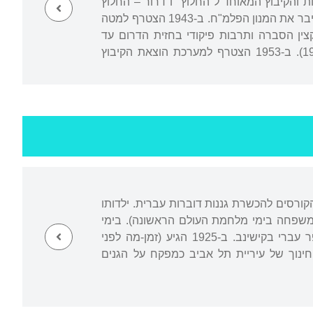
יח ההסתדרות והקיבוץ המאוחד ל"החלוץ" ו"דרור – החלוץ
הצעיר" בפולין (1939-1937). התגייס לפלמ"ח עם ייסודו (1941), השתתף בפעולות המאבק וחיבר את המנון הפלמ"ח. ב-1943 הצטרף למטה
צין הסברה ותרבות פיקודי בחזית הדרום עד
שחרורו (1953). למד היסטוריה כללית וספרות באוניברסיטה העברית בירושלים (1955-1953). ב-1953 הצטרף למערכת הוצאת הקיבוץ
הקורסים להכשרת גננות דוברות עברית. ילדותו
משפחה בימי מלחמת העולם הראשונה). בימי
המהפכה ומלחמת האזרחים ברוסיה שהה עם משפחתו בקייב, ואחר כך התחנך בבית ספר עברי בקישינב. ב-1925 הגיע (זמן-מה לפני
ינוך של עיריית תל אביב כמפקח על הגנים