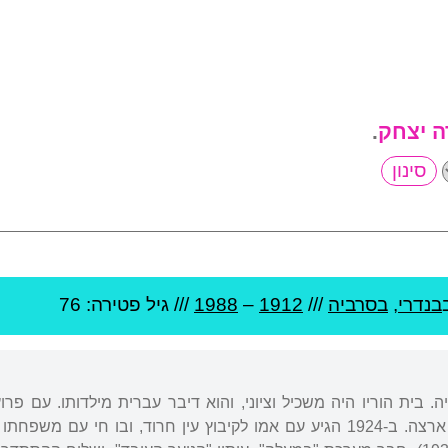
 יצחק
.
בנדרי
,
בסרביה
///
1912
–
1988
/// גיל
פטירה: 76
יה. בית הוריו היה משכיל וציוני, והוא דיבר עברית מילדותו. ע
לאודסה וב-1922 עלתה ארצה. ב-1924 הגיע עם אמו לקיבוץ עין חרוד, וב