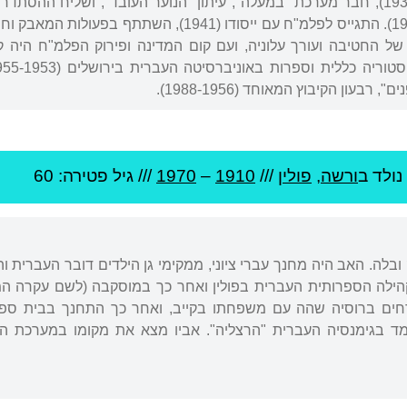
העובד והלומד" (1934-1932), חבר מערכת "במעלה", עיתון "הנוער העובד", ושל
ל החטיבה ועורך עלוניה, ועם קום המדינה ופירוק הפלמ"ח היה ק
רבעון הקיבוץ המאוחד (1988-1956).
נולד ב
ורשה
,
פולין
///
1910
–
1970
/// גיל
פטירה: 60
 ובלה. האב היה מחנך עברי ציוני, ממקימי גן הילדים דובר העברית ו
הילה הספרותית העברית בפולין ואחר כך במוסקבה (לשם עקרה ה
ד בגימנסיה העברית "הרצליה". אביו מצא את מקומו במערכת הח