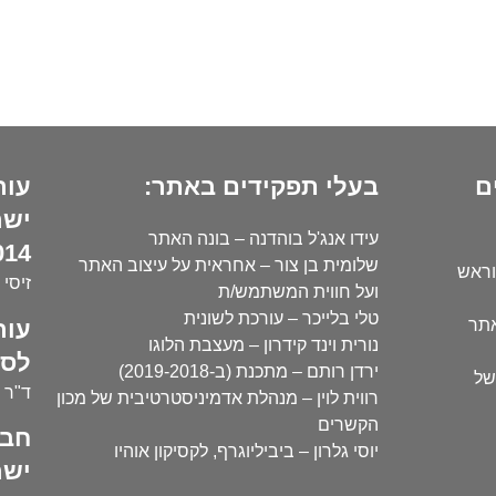
ם
בעלי תפקידים באתר:
עור
ישר
עידו אנג'ל בוהדנה – בונה האתר
14):
שלומית בן צור – אחראית על עיצוב האתר
וראש
זיסי 
ועל חווית המשתמש/ת
טלי בלייכר – עורכת לשונית
עור
אתר
נורית וינד קידרון – מעצבת הלוגו
לסו
ירדן רותם – מתכנת (ב-2019-2018)
של
ד"ר י
רווית לוין – מנהלת אדמיניסטרטיבית של מכון
הקשרים
חבר
יוסי גלרון – ביביליוגרף, לקסיקון אוהיו
ישר