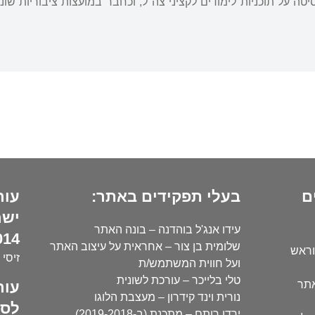
ה על תוכניות לימודים לקציני צה"ל, וכחבר במועצות ציבוריות שו
ם
בעלי תפקידים באתר:
עור
ישר
עידו אנג'ל בוהדנה – בונה האתר
14):
שלומית בן צור – אחראית על עיצוב האתר
וראש
זיסי 
ועל חווית המשתמש/ת
טלי בלייכר – עורכת לשונית
עור
אתר
נורית וינד קידרון – מעצבת הלוגו
לסו
ירדן רותם – מתכנת (ב-2019-2018)