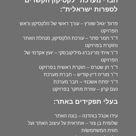
חברי מערכת "לקסיקון הקשרים
לספרות ישראלית":
פרופ' יגאל שוורץ – עורך ראשי של הלקסיקון וראש
הפרויקט
ד"ר תמר סתר – עורכת הלקסיקון, מנהלת האתר
וחוקרת בפרויקט
ד"ר איתי מרינברג-מיליקובסקי – יועץ אקדמי של
הפרויקט
ד"ר חן שטרס – חוקרת ראשית בפרויקט
ד"ר מוריה דיין-קודיש – חברת מערכת
ד"ר יפתח אשכנזי – חבר מערכת
נעם קרון – עוזרת מחקר בפרויקט
בעלי תפקידים באתר:
עידו אנג'ל בוהדנה – בונה האתר
שלומית בן צור – אחראית על עיצוב האתר ועל
חווית המשתמש/ת