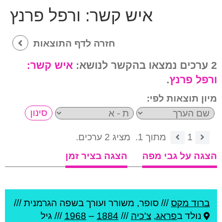
איש קשר:
ורפל פרנץ
חזרה לדף התוצאות
2 ערכים נמצאו בהקשר לנושא:
איש קשר:
ורפל פרנץ
.
מיון תוצאות לפי:
1
מתוך 1.
מציג 2 ערכים.
הצגה על גבי מפה
הצגה בציר זמן
ברוד מקס
///
סופר, משורר ועורך בשפה הגרמנית ///
נולד ב
פראג
,
צ'כיה
///
1884
–
1968
/// גיל