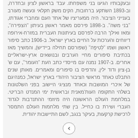
ובעקבותיו הגיעו בני משפחתו. עבד בראשון לציון ובחדרה,
וב-1893 השתקע ברחובות, הקים משק חקלאי ונעשה מעורב
בענייני הציבור. היה ממעריציו של אחד העם ומחברי אגודתו,
"בני משה". ב-1898 פירסם מאמר ראשון בעיתון "הצפירה",
ומאז ואילך הרבה לפרסם בעיתונות העברית במזרח-אירופה
דיווחים והערכות על החיים בארץ ישראל. ב-1906 כתב סיפור
ראשון ושמו "לַטִיפָה" (שפורסם תחילה ביידיש), והמשיך מאז
בכתיבת סיפורים מחיי הערבים ובנושאים ארץ-ישראליים
אחרים. ב-1907 נמנה עם מייסדי כתב העת "העומר", עם ש'
בן-ציון ודוד ילין, והדפיס בו סיפורים ומאמרים. מאותן שנים
התבלט כאחד מראשי הציבור היהודי בארץ ישראל, כמנהיגם
של איכרי המושבות וכאחד מנציגי היישוב בפני השלטונות
בשלהי התקופה העות'מאנית ובראשית ימי המנדט הבריטי.
במלחמת העולם הראשונה היה מיוזמי ההתנדבות לגדוד
העברי ושירת בו כחייל. בין שתי מלחמות העולם התמסר
לרכישת קרקעות, בעיקר בנגב, לשם התיישבות יהודית.