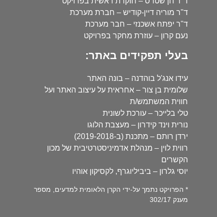
ד"ר חן שטרס – חוקרת ראשית בפרויקט
ד"ר מוריה דיין-קודיש – חברת מערכת
ד"ר יפתח אשכנזי – חבר מערכת
נעם קרון – עוזרת מחקר בפרויקט
בעלי תפקידים באתר:
עידו אנג'ל בוהדנה – בונה האתר
שלומית בן צור – אחראית על עיצוב האתר ועל
חווית המשתמש/ת
טלי בלייכר – עורכת לשונית
נורית וינד קידרון – מעצבת הלוגו
ירדן רותם – מתכנת (ב-2019-2018)
רווית לוין – מנהלת אדמיניסטרטיבית של מכון
הקשרים
יוסי גלרון – ביביליוגרף, לקסיקון אוהיו
* הפרויקט נתמך על-ידי הקרן הלאומית למדעים, מספר
מענק 302/17