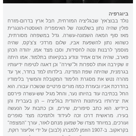
ביוגרפיה
נולד בבוצ'אץ' שבגליציה המזרחית, חבל ארץ בדרום-מזרח
פולין שהיה נתון בשלטונה של האימפריה האוסטרו-הונגרית
מאז סוף המאה השמונה-עשרה. גדל במשפחה מסורתית,
כשהוא נתון להשפעת אביו, שלום מרדכי צ'צ'קס, שהיה
מוסמך לרבנות ונטה לחסידות, וסבו מצד אמו, יהודה הכהן
פארב, שהיה אדם אמיד ונודע בבקיאותו בתלמוד. אמו היתה
זו שקירבה אותו לספרות ול"שירה" וכן דאגה לטיפוח ידיעותיו
בגרמנית, שהיתה שפת המדינה. בילדותו למד בחדר, אך עד
מהרה נטש את מסגרת הלימוד המקובלת והמשיך בלימודיו
בהדרכת אביו ובעזרת כמה מורים פרטיים שנשכרו עבורו. הוא
החל בכתיבה עוד בהיותו נער, והחל מגיל שש-עשרה פירסם
את יצירותיו בעיתונות היהודית בגליציה – הן בעברית והן
ביידיש. הוא כתב סיפורים, שירים, וכן כתבות על הנעשה
בעירו. מראשית דרכו זכה לעידוד ולתמיכה מצד סופרים
ועורכים, במיוחד מצדו של שמעון מנחם לאזר, עורך "המצפה"
בקראקוב. ב-1907 הוזמן ללמברג (לבוב) על ידי אליעזר רוקח,