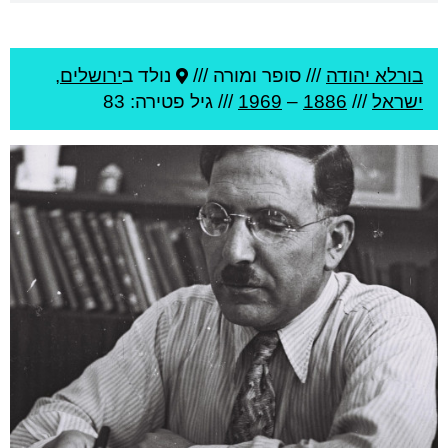
בורלא יהודה
///
סופר ומורה ///
נולד ב
ירושלים
,
ישראל
///
1886
–
1969
/// גיל
פטירה: 83