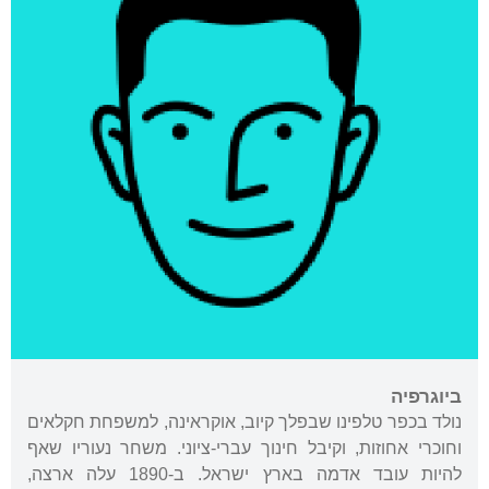
ביוגרפיה
נולד בכפר טלפינו שבפלך קיוב, אוקראינה, למשפחת חקלאים
וחוכרי אחוזות, וקיבל חינוך עברי-ציוני. משחר נעוריו שאף
להיות עובד אדמה בארץ ישראל. ב-1890 עלה ארצה,