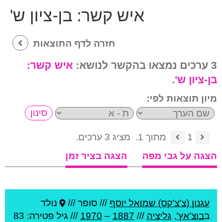
איש קשר:
בן-ציון ש'
חזרה לדף התוצאות
3 ערכים נמצאו בהקשר לנושא:
איש קשר:
בן-ציון ש'
.
מיון תוצאות לפי:
1
מתוך 1.
מציג 3 ערכים.
הצגה על גבי מפה
הצגה בציר זמן
עגנון (צ'צ'קס) שמואל יוסף
///
סופר ///
נולד
ב
בוצ'אץ'
,
גליציה
///
1887
–
1970
/// גיל
פטירה: 83