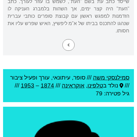
שייסד כתב עת בשם "העת", לשמש בו עוזר לעורך. כתב
"העת" היה קצר ימים, אך השהות בלמברג העניקה לו
הזדמנות למפגש ראשון עם קבוצת סופרים כותבי עברית
שנהגו להתכנס בביתו של א"מ ליפשיץ, האיש שפרש עליו את
חסותו.
סמילנסקי משה
///
סופר, עיתונאי, עורך ופעיל ציבור
///
נולד ב
טלפינו
,
אוקראינה
///
1874
–
1953
///
גיל
פטירה: 79