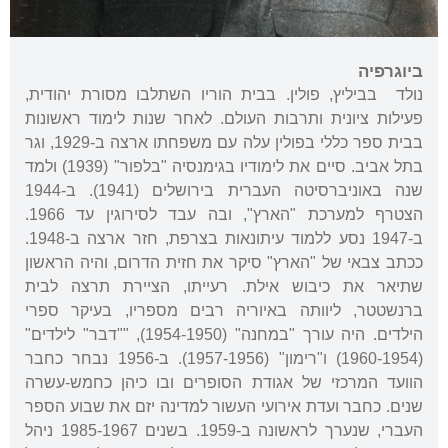
ביוגרפיה
נולד בביליץ, פולין. בבית הוריו השתלבו מסורת יהודית,
פעילות ציונית ותרבות העולם. לאחר שנות לימוד ראשונות
בבית ספר כללי בפולין עלה עם משפחתו ארצה ב-1929, וגר
בתל אביב. סיים את לימודיו בגימנסיה "בלפור" (1939) ולמד
שנה באוניברסיטה העברית בירושלים (1941). ב-1944
הצטרף למערכת "הארץ", ובה עבד לסירוגין עד 1966.
ב-1947 נסע ללמוד עיתונאות בצרפת, חזר ארצה ב-1948.
ככתב צבאי של "הארץ" סיקר את חזית הדרום, והיה הראשון
שתיאר את כיבוש אילת. רעייתו, הציירת תרצה לבית
ברנשטטר, ליוותה באיוריה רבים מספריו, בעיקר ספרי
הילדים. היה עורך "במחנה" (1954-1950), ""דבר" לילדים"
(1960-1954) ו"רימון" (1957-1956). ב-1956 נבחר כחבר
הוועד המרכזי של אגודת הסופרים ובו כיהן כחמש-עשרה
שנים. כחבר ועדת אירועי העשור למדינה יזם את שבוע הספר
העברי, שנערך לראשונה ב-1959. בשנים 1985-1967 ניהל