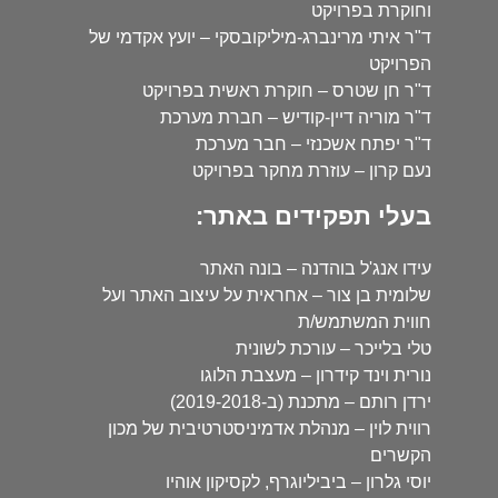
וחוקרת בפרויקט
ד"ר איתי מרינברג-מיליקובסקי – יועץ אקדמי של
הפרויקט
ד"ר חן שטרס – חוקרת ראשית בפרויקט
ד"ר מוריה דיין-קודיש – חברת מערכת
ד"ר יפתח אשכנזי – חבר מערכת
נעם קרון – עוזרת מחקר בפרויקט
בעלי תפקידים באתר:
עידו אנג'ל בוהדנה – בונה האתר
שלומית בן צור – אחראית על עיצוב האתר ועל
חווית המשתמש/ת
טלי בלייכר – עורכת לשונית
נורית וינד קידרון – מעצבת הלוגו
ירדן רותם – מתכנת (ב-2019-2018)
רווית לוין – מנהלת אדמיניסטרטיבית של מכון
הקשרים
יוסי גלרון – ביביליוגרף, לקסיקון אוהיו