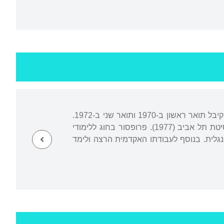
נולד בתל אביב, סיים את תיכון "עירוני א"', למד פילוסופיה ותיאטרון באוניברסיטת תל אביב וקיבל תואר ראשון ב-1970 ותואר שני ב-1972.
למד לדוקטורט באסתטיקה יפנית באוניברסיטת וואסדה, טוקיו, והשלים את התואר באוניברסיטת תל אביב (1977). פרופסור בחוג ללימודי
גלית. בנוסף לעבודתו האקדמית הרצה ולימד