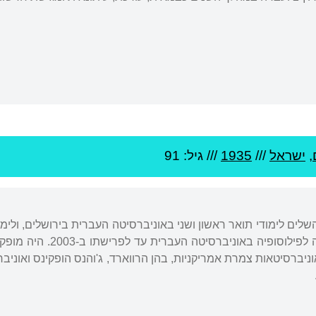
,
ישראל
///
1935
/// גיל: 91
הדוקטורט לימד במחלקה ל