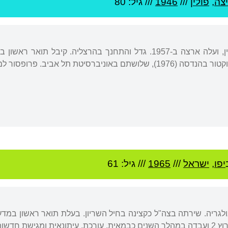
צה
,
פולין
///
1946
/// גיל: 80
יפו
,
ישראל
///
1965
/// גיל: 61
לגריה. שירתה בצה"ל כקצינה בחיל השריון. בעלת תואר ראשון במדע
ישת חדשות.