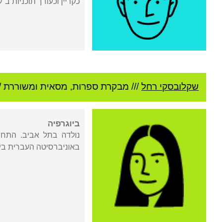
כקריין וכעורך תוכניות ב
שקלובסקי רחל
///
מבקרת ספרות, מסאית ומשוררת //
ביוגרפיה
נולדה בתל אביב. התחנכ
באוניברסיטה העברית בירושלים, ופילוסו