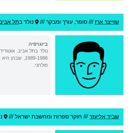
שוייצר ארז
///
סופר, עורך ומבקר ///
נולד ב
תל אביב
ביוגרפיה
נולד בתל אביב. אוטודי
1989-1986, ש
פולחני.
שביד אליעזר
///
חוקר ספרות ומחשבת ישראל ///
נו