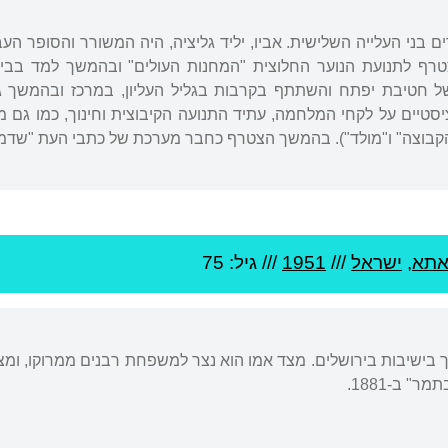
ים בני העלייה השלישית. אביו, יליד גליציה, היה המשורר והסופר העבר
של חטיבת יפתח והשתתף בקרבות בגליל העליון, במרכז ובהמשך 
טיים על לקחי המלחמה, עתיד התנועה הקיבוצית וחינוך, כמו גם מ
קבוצה" ו"מולד"). בהמשך הצטרף כחבר מערכת של כתבי העת "שדמות
אתא
,
ישראל
///
1951
/// גיל: 75
ך בישיבות בירושלים. מצד אמו הוא נצר למשפחת רבנים ממרוקו, ומ
" ב-1881.