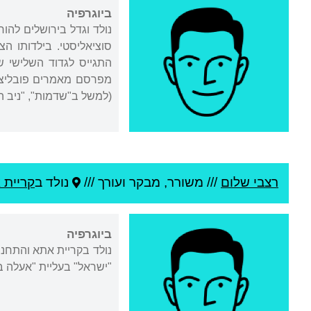
ביוגרפיה
נולד וגדל בירושלים להור
התגייס לגדוד השלישי 
מפרסם מאמרים פובליציס
(למשל ב"שדמות", "ניב ה
רצבי שלום
///
משורר, מבקר ועורך ///
נולד ב
קריית 
ביוגרפיה
נולד בקריית אתא והתחנ
"ישראל" בעליית "אעלה בתמר