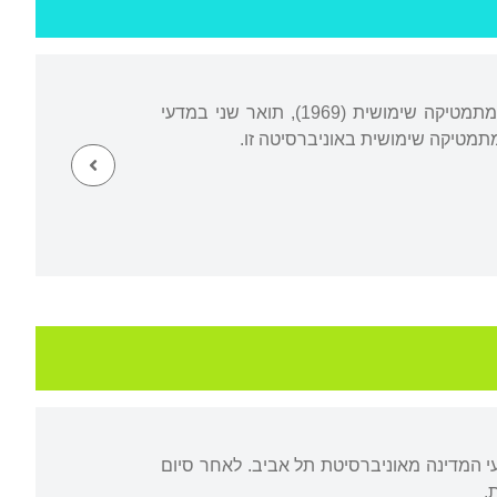
נולד בסביאבודזיצה, פולין, ועלה ארצה ב-1957. גדל והתחנך בהרצליה. קיבל תואר ראשון במתמטיקה שימושית (1969), תואר שני במדעי
י המדינה מאוניברסיטת תל אביב. לאחר סיום