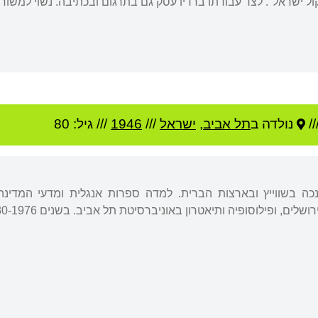
"קול ישראל". לצד עבודתו ברדיו עסק גם בתרגום ובכתיבה. נשוי למשו
/
נולדה ב
תל אביב
,
ישראל
///
1946
/// גיל: 80
ה בשווייץ ובארצות הברית. למדה ספרות אנגלית ומדעי המדינה 
פיה ותיאטרון באוניברסיטת תל אביב. בשנים 1980-1976 לימדה פילוסופיה באוניברסיטת תל אביב.