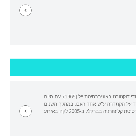
נולד והתחנך בירושלים, השלים לימודי תואר ראשון ושני באוניברסיטה העברית בירושלים, ולימודי דוקטורט באוניברסיטת ייל (1965). עם סיום
פילוסופיה באוניברסיטה העברית עד לפרישתו ב-2003. היה מופקד על הקתדרה ע"ש אחד העם. במהלך השנים
כיהן בתפקידים שונים באוניברסיטאות צמרת אמריקניות, בהן הרווארד, ג'והנס הופקינס ואוניברסיטת קליפורניה בברקלי. ב-2005 לקה באירוע