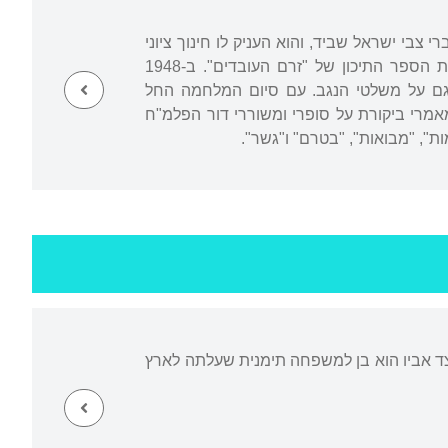
י צבי ישראל שביד, והוא העניק לו חינוך ציוני
סוציאליסטי. בילדותו הצטרף לתנועת הנוער החלוצית "המחנות העולים" ובהמשך למד בבית הספר התיכון של "זרם העובדים". ב-1948
גם על משלטי הנגב. עם סיום המלחמה החל
אמרי ביקורת על סופרי ומשוררי דור הפלמ"ח
", "מבואות", "בטרם" ו"גשר".
צד אביו הוא בן למשפחה תימנית שעלתה לארץ