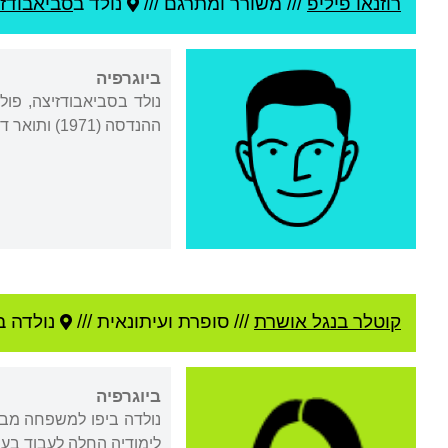
רוזנאו פיליפ
///
משורר ומתרגם ///
נולד ב
סביאבודזי
ביוגרפיה
ההנדסה (1971) ותואר דוקטור בהנדסה (1976), שלושתם באוניברסיטת תל אביב. פרופסור למתמטיקה שימושית באוניברסיטה זו.
קוטלר בנגל אושרת
///
סופרת ועיתונאית ///
נולדה ב
ביוגרפיה
נולדה ביפו למשפחה מבו
לימודיה החלה לעבוד בערוץ 2 ועבדה במהלך השנים כבמאית, עורכת, עיתונאית ומג