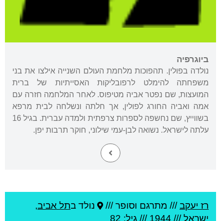
ביוגרפיה
נולדה בפולין. תהפוכות מלחמת העולם השנייה אילצו את בני
משפחתה להימלט לרפובליקות האסייתיות של ברית
המועצות, שם נפטר אביה מטיפוס. לאחר המלחמה חזרה עם
אמה ואביה החורג לפולין, אך חלתה ונשלחה לבית מרפא
בשווייץ, שם נחשפה לספרות צרפתית ולמדה עברית. בגיל 16
עלתה לישראל. נשואה לבן-עמי שילוני, חוקר תרבות יפן.
רז יעקב
///
מתרגם וסופר ///
נולד ב
תל אביב
,
ישראל
///
1944
/// גיל: 82