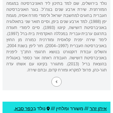
נולד בירושלים, שם למד בתיכון ליד האוניברסיטה במגמה
המזרחנית. שירת ארבע שנים בצה"ל. בוגר האוניברסיטה
העברית בחוגים למחשבת ישראל ולימודי מזרח אסיה, מגמת
יפן (1988). למד ארבע שנים ביפן, וסיים תואר שני בתאולוגיה
באוניברסיטת דושישה, קיוטו (1993). סיים לימודי תעודה
בתרגום ערבית-עברית במכללה האקדמית בית-ברל (1997).
לימד שירה יפנית קלאסית ומודרנית כמורה מן החוץ
באוניברסיטה העברית (1997–2004). חזר ליפן בשנת 2004,
והשלים עבודת דוקטורט בנושא תרגומי התנ"ך ליפנית
באוניברסיטת דושישה. העבודה ראתה אור כספר באנגלית
בהוצאת בריל (2013). מתגורר בקיוטו עם אשתו עדה
תגר-כהן, פרופ' למקרא ומזרח קדום, ובתם שירה.
איתן זהר
///
משורר ומלחין ///
נולד ב
כפר סבא
,