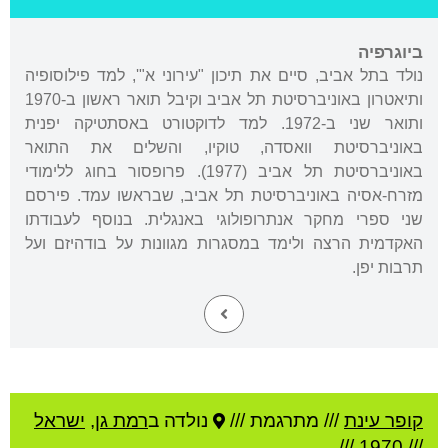
ביוגרפיה
נולד בתל אביב, סיים את תיכון "עירוני א"', למד פילוסופיה
ותיאטרון באוניברסיטת תל אביב וקיבל תואר ראשון ב-1970
ותואר שני ב-1972. למד לדוקטורט באסתטיקה יפנית
באוניברסיטת וואסדה, טוקיו, והשלים את התואר
באוניברסיטת תל אביב (1977). פרופסור בחוג ללימודי
מזרח-אסיה באוניברסיטת תל אביב, שבראשו עמד. פירסם
שני ספרי מחקר אנתרופולוגי באנגלית. בנוסף לעבודתו
האקדמית הרצה ולימד במסגרות מגוונות על בודהיזם ועל
תרבות יפן.
קופר עינת
///
מתרגמת ///
נולדה ב
רמת גן
,
ישראל
///
1970
///