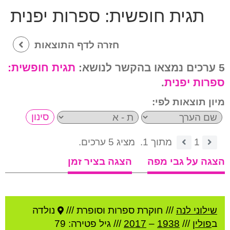
תגית חופשית:
ספרות יפנית
חזרה לדף התוצאות
5 ערכים נמצאו בהקשר לנושא:
תגית חופשית:
ספרות יפנית
.
מיון תוצאות לפי:
1
מתוך 1.
מציג 5 ערכים.
הצגה על גבי מפה
הצגה בציר זמן
שילוני לנה
///
חוקרת ספרות וסופרת ///
נולדה
ב
פולין
///
1938
–
2017
/// גיל
פטירה: 79