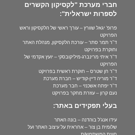
חברי מערכת "לקסיקון הקשרים
לספרות ישראלית":
פרופ' יגאל שוורץ – עורך ראשי של הלקסיקון וראש
הפרויקט
ד"ר תמר סתר – עורכת הלקסיקון, מנהלת האתר
וחוקרת בפרויקט
ד"ר איתי מרינברג-מיליקובסקי – יועץ אקדמי של
הפרויקט
ד"ר חן שטרס – חוקרת ראשית בפרויקט
ד"ר מוריה דיין-קודיש – חברת מערכת
ד"ר יפתח אשכנזי – חבר מערכת
נעם קרון – עוזרת מחקר בפרויקט
בעלי תפקידים באתר:
עידו אנג'ל בוהדנה – בונה האתר
שלומית בן צור – אחראית על עיצוב האתר ועל
חווית המשתמש/ת