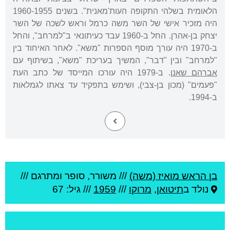
הלאומית בשלהי התקופה העות'מאנית". בשנים 1960-1955
היה מזכיר אישי של השר משה כרמל וראש לשכה של השר
יצחק בן-אהרן. החל ב-1960 עבד כעיתונאי ב"למרחב", והחל
ב-1970 היה עורך מוסף הספרות "משא". לאחר האיחוד בין
"למרחב" ובין "דבר", המשיך בעריכת "משא", בשיתוף עם
אברהם שאנן
. ב-1979 היה עורכו המייסד של כתב העת
"פעמים" (מכון בן-צבי), ושימש בתפקיד עד צאתו לגמלאות
ב-1994.
בן הראש מואיז (משה)
///
משורר, סופר ומתרגם ///
נולד ב
תיטואן
,
מרוקו
///
1959
/// גיל: 67