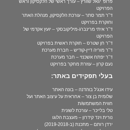
פרופ' יגאל שוורץ – עורך ראשי של הלקסיקון וראש
הפרויקט
ד"ר תמר סתר – עורכת הלקסיקון, מנהלת האתר
וחוקרת בפרויקט
ד"ר איתי מרינברג-מיליקובסקי – יועץ אקדמי של
הפרויקט
ד"ר חן שטרס – חוקרת ראשית בפרויקט
ד"ר מוריה דיין-קודיש – חברת מערכת
ד"ר יפתח אשכנזי – חבר מערכת
נעם קרון – עוזרת מחקר בפרויקט
בעלי תפקידים באתר:
עידו אנג'ל בוהדנה – בונה האתר
שלומית בן צור – אחראית על עיצוב האתר ועל
חווית המשתמש/ת
טלי בלייכר – עורכת לשונית
נורית וינד קידרון – מעצבת הלוגו
ירדן רותם – מתכנת (ב-2019-2018)