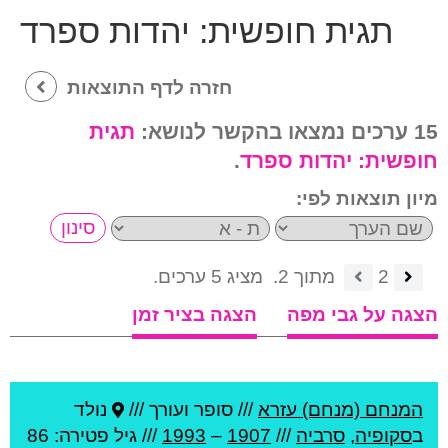
תגית חופשית:
יהדות ספרד
חזרה לדף התוצאות
15 ערכים נמצאו בהקשר לנושא:
תגית
חופשית:
יהדות ספרד
.
מיון תוצאות לפי:
2
מתוך 2.
מציג 5 ערכים.
הצגה על גבי מפה
הצגה בציר זמן
המנחם (מנחם) עזרא
///
סופר ועורך ///
נולד
ב
סקופיה
,
סרביה
///
1907
–
1993
/// גיל
פטירה: 86