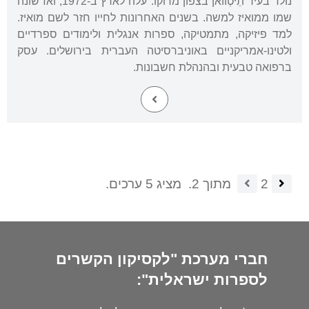
נולד בעיר תֵיטְוואן בצפון מרוקו. עלה לארץ ב-1972, ואז שונה
שמו ממואיז למשה. בשנים האחרונות לחייו חזר לשם מואיז.
למד פיזיקה, מתמטיקה, ספרות אנגלית ולימודים ספרדיים
ולטינו-אמריקניים באוניברסיטה העברית בירושלים. עסק
ברפואה טבעית ובהנהלת חשבונות.
2
מתוך 2.
מציג 5 ערכים.
חברי מערכת "לקסיקון הקשרים
לספרות ישראלית":