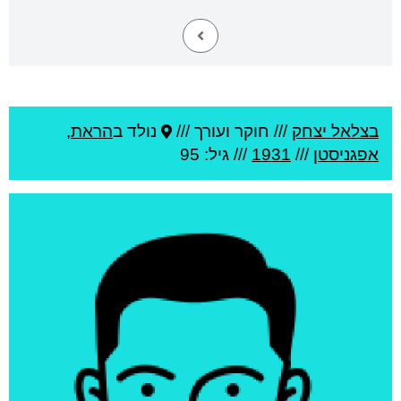
בצלאל יצחק
///
חוקר ועורך ///
נולד ב
הראת
,
אפגניסטן
///
1931
/// גיל: 95