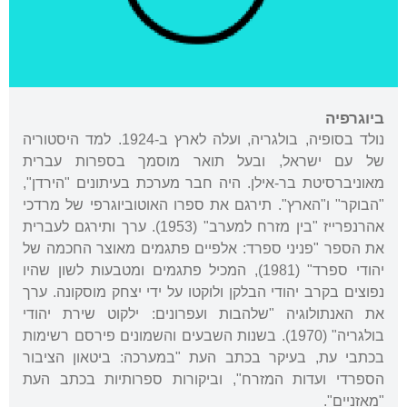
ביוגרפיה
נולד בסופיה, בולגריה, ועלה לארץ ב-1924. למד היסטוריה
של עם ישראל, ובעל תואר מוסמך בספרות עברית
מאוניברסיטת בר-אילן. היה חבר מערכת בעיתונים "הירדן",
"הבוקר" ו"הארץ". תירגם את ספרו האוטוביוגרפי של מרדכי
אהרנפרייז "בין מזרח למערב" (1953). ערך ותירגם לעברית
את הספר "פניני ספרד: אלפיים פתגמים מאוצר החכמה של
יהודי ספרד" (1981), המכיל פתגמים ומטבעות לשון שהיו
נפוצים בקרב יהודי הבלקן ולוקטו על ידי יצחק מוסקונה. ערך
את האנתולוגיה "שלהבות ועפרונים: ילקוט שירת יהודי
בולגריה" (1970). בשנות השבעים והשמונים פירסם רשימות
בכתבי עת, בעיקר בכתב העת "במערכה: ביטאון הציבור
הספרדי ועדות המזרח", וביקורות ספרותיות בכתב העת
"מאזניים".