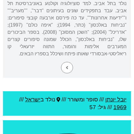
נולד בתל אביב. למד סוציולוגיה וקולנוע באוניברסיטת תל
אביב. עבד בתפקידים שונים בעיתונים "דבר", ""מעריב""
ו""ידיעות אחרונות"". עד כה פירסם ארבעה קובצי סיפורים:
"נביחות באלכסון" (כתר, 1994); "איפה כולם" (1997);
"אדריכל" (2004); "השכן המסוכן" (2008). בספר הביכורים
שלו, "נביחות באלכסון", הכולל שמונה סיפורים קצרים
המערבים אלימות והומור, התווה יזרעאלי קו
ריאליסטי-אבסורדי שאותו פיתח ושיכלל בספריו הבאים.
יובל יונתן
///
סופר ומשורר ///
נולד ב
ישראל
///
1969
/// גיל: 57