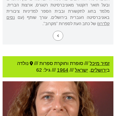
ובעל תואר דוקטור מאוניברסיטת רטגרס, ארצות הברית.
מלמד בחוג לתקשורת ובבית הספר למדיניות ציבורית
באוניברסיטה העברית בירושלים. עורך שותף (עם
נסים
קלדרון
) של כתב העת לספרות "מקרוב".
זמיר מיכל
///
סופרת וחוקרת ספרות ///
נולדה
ב
ירושלים
,
ישראל
///
1964
/// גיל: 62