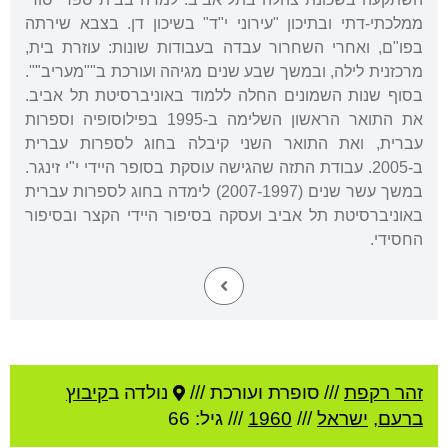
ממלכתי-דתי ובתיכון "עירוני י"ד" בשיכון דן. בצבא שירתה
בפו"ם, ואחרי השחרור עבדה בעבודות שונות: עוזרת בית,
מרכזנית לילה, ובמשך שבע שנים מגיהה ועורכת ב""מעריב"".
בסוף שנות השמונים החלה ללמוד באוניברסיטת תל אביב.
את התואר הראשון השלימה ב-1995 בפילוסופיה וספרות
עברית, ואת התואר השני קיבלה בחוג לספרות עברית
ב-2005. עבודת התזה שהגישה עוסקת בסופר היידי י"י זינגר.
במשך עשר שנים (2007-1997) לימדה בחוג לספרות עברית
באוניברסיטת תל אביב ועסקה בסיפור היידי הקצר ובסיפור
החסידי.
זהר רקפת
///
סופרת ועורכת ///
נולדה ב
קיבוץ
ברעם
,
ישראל
///
1960
/// גיל: 66