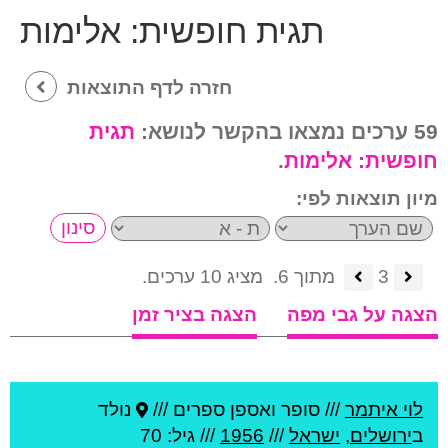
תגית חופשית:
אלימות
חזרה לדף התוצאות
59 ערכים נמצאו בהקשר לנושא:
תגית
חופשית:
אלימות
.
מיון תוצאות לפי:
3
מתוך 6.
מציג 10 ערכים.
הצגה על גבי מפה
הצגה בציר זמן
לוי איתמר
///
סופר ואספן ספרים ///
נולד
ב
ירושלים
,
ישראל
///
1956
/// גיל: 70