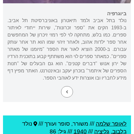
ביוגרפיה
נולד בתל אביב ולמד תיאטרון באוניברסיטת תל אביב.
ב-1993 הקים את "ספר זכרונות", שירות ייחודי לאיתור
ספרים. כמו בלש, מתחקה לוי לפי רמזי זיכרון של המחפשים
אחר ספר ילדות אהוב, ולאחר זיהוי שמו הוא תר אחר עותק
עבורם. ב-2000 הוציא לאור את הספר "מיומנו של מאתר
ספרים". כמאתר ספרים לוי הוא משתתף קבוע בתוכנית הרדיו
של ירון אנוש "דברים קטנים". הוא גם הבעלים של "חנות
הספרים של איתמר" בזכרון יעקב ובאינטרנט. האתר מפיץ דף
מידע לחבריו ובו אוצרות ידע לאוהבי הספר.
לאופר שלמה
///
משורר, סופר ועורך ///
נולד
ב
לבוב
,
גליציה
///
1940
/// גיל: 86