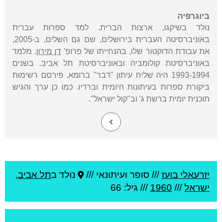
ביוגרפיה
נולד בשיקגו, ארצות הברית. למד ספרות עברית
באוניברסיטה העברית בירושלים, שם גם השלים, ב-2005,
את עבודת הדוקטור שלו, בהנחייתו של פרופ'
דן מירון
. מלמד
באוניברסיטת קולומביה ובאוניברסיטת תל אביב. בשנים
1993-1994 היה שליח עיתון "דבר" ברומא. פירסם רשימות
ביקורת ספרות בעיתונות היומית וברדיו. כמו כן ערך והגיש
תוכנית יומית ברשת ג' וב"קול ישראל".
יזרעאלי בועז
///
סופר ועיתונאי ///
נולד ב
תל אביב
,
ישראל
///
1960
/// גיל: 66