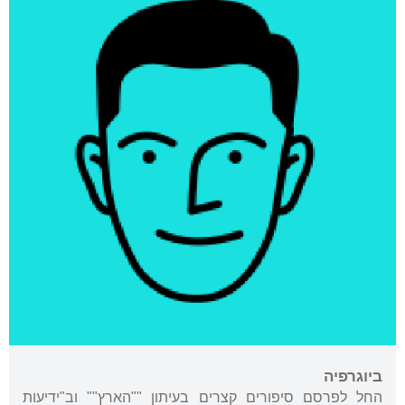
ביוגרפיה
החל לפרסם סיפורים קצרים בעיתון ""הארץ"" וב"ידיעות