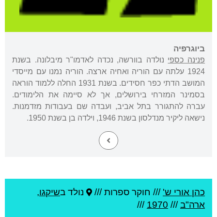
ביוגרפיה
פנינה כספי
נולדה בוורשה, נכדה לאדמו"ר מיבלונה. בשנת
1924 עלתה עם הוריה ואחיה ארצה. הוריה נמנו עם מייסדי
המושב הדתי כפר חסידים. בשנת 1931 החלה ללמוד הוראה
בסמינר המזרחי בירושלים, אך לא סיימה את הלימודים.
עברה להתגורר בתל אביב, ועבדה שם בעבודות מזדמנות.
נישאה ליקיר מנדלסון בשנת 1946, וילדה בן בשנת 1950.
כהן אורי ש'
///
חוקר ספרות ///
נולד ב
שיקגו
,
ארה"ב
///
1970
///