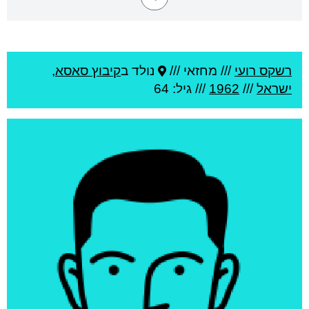
רשקס רועי
///
מחזאי ///
נולד ב
קיבוץ סאסא
,
ישראל
///
1962
/// גיל: 64