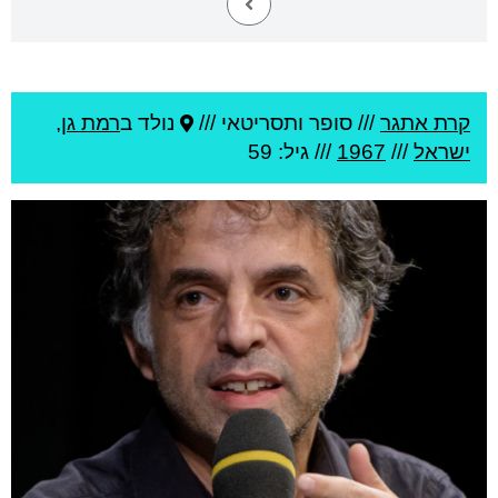
קרת אתגר
///
סופר ותסריטאי ///
נולד ב
רמת גן
,
ישראל
///
1967
/// גיל: 59