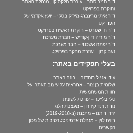
ד"ר תמר סתר – עורכת הלקסיקון, מנהלת האתר
וחוקרת בפרויקט
ד"ר איתי מרינברג-מיליקובסקי – יועץ אקדמי של
הפרויקט
ד"ר חן שטרס – חוקרת ראשית בפרויקט
ד"ר מוריה דיין-קודיש – חברת מערכת
ד"ר יפתח אשכנזי – חבר מערכת
נעם קרון – עוזרת מחקר בפרויקט
בעלי תפקידים באתר:
עידו אנג'ל בוהדנה – בונה האתר
שלומית בן צור – אחראית על עיצוב האתר ועל
חווית המשתמש/ת
טלי בלייכר – עורכת לשונית
נורית וינד קידרון – מעצבת הלוגו
ירדן רותם – מתכנת (ב-2019-2018)
רווית לוין – מנהלת אדמיניסטרטיבית של מכון
הקשרים