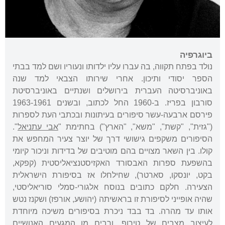
ביוגרפיה
נולד בפתח תקווה, בה עברו עליו ילדותו ונעוריו ושם למד בבתי
הספר יסודי ותיכון. אחרי שירותו הצבאי למד שנה
באוניברסיטה העברית בירושלים ושנתיים באוניברסיטת
סורבון בפריז. ב-1960 החל לכתוב, ובשנים 1963-1961
פירסם ארבעה-עשר סיפורים בעיתונות ובכתבי העת לספרות
("גזית", "קשת", "משא", "הארץ") בחתימת "
אבי עתניאל
".
הסיפורים משקפים גישושי דרך של יוצר צעיר המחפש את
קולו. בין השאר מצויים בהם מוטיבים של בדידות וניכור קיומי
בהשפעת ספרות האבסורד האקזיסטנציאליסטית (קפקא,
בקט, יונסקו, סארטר), שחילחלו אז בסיפורת הישראלית
הצעירה. חלקם כתובים בנוסח אלגורי-סמלי סוריאליסטי,
שהיה אופייני לסיפורת זו בראשיתה (יהושע, אורפז) ושקנז נטש
אותו עד מהרה. בד בבד ניכרת בסיפורים משיכה מיוחדת
לעיצוב מצבים של טירוף, ורבים מן המגעים האנושיים