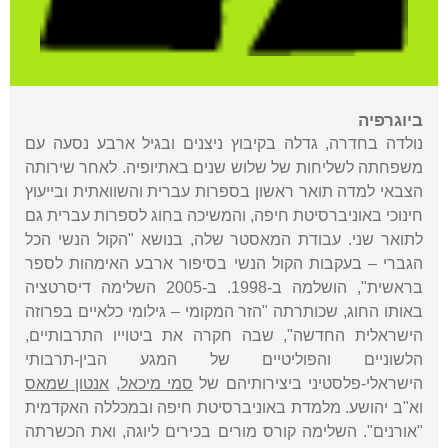
ביוגרפיה
נולדה בחדרה, גדלה בקיבוץ ניצנים ובגיל ארבע נסעה עם
משפחתה לשליחות של שלוש שנים באתיופיה. לאחר שירותה
הצבאי למדה תואר ראשון בספרות עברית והשוואתית ובייעוץ
חינוכי באוניברסיטת חיפה, והמשיכה בחוג לספרות עברית גם
לתואר שני. עבודת המאסטר שלה, בנושא "הקול הנשי הכל
הגברי – בעקבות הקול הנשי בסיפור ארבע האימהות לספר
בראשית", הושלמה ב-1998. ב-2005 השלימה דיסרטציה
באותו החוג, שכותרתה "הזר המקומי – גילומי כלאיים בפרוזה
הישראלית החדשה", שבה חקרה את ביטוייו התרבותיים,
הלשוניים והפוליטיים של המגע הבין-תרבותי
הישראלי-פלסטיני ביצירותיהם של
סמי מיכאל
,
אנטון שמאס
וא"ב יהושע. מלמדת באוניברסיטת חיפה ובמכללה האקדמית
"אורנים". השלימה קורס מורים בכירים ליוגה, ואת הכשרתה