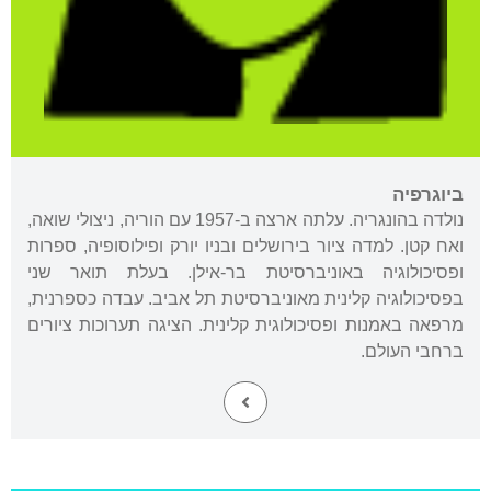
ביוגרפיה
נולדה בהונגריה. עלתה ארצה ב-1957 עם הוריה, ניצולי שואה,
ואח קטן. למדה ציור בירושלים ובניו יורק ופילוסופיה, ספרות
ופסיכולוגיה באוניברסיטת בר-אילן. בעלת תואר שני
בפסיכולוגיה קלינית מאוניברסיטת תל אביב. עבדה כספרנית,
מרפאה באמנות ופסיכולוגית קלינית. הציגה תערוכות ציורים
ברחבי העולם.