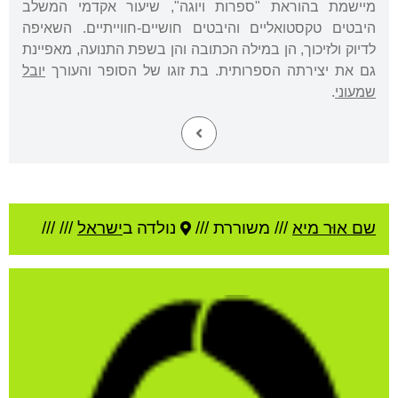
מיישמת בהוראת "ספרות ויוגה", שיעור אקדמי המשלב
היבטים טקסטואליים והיבטים חושיים-חווייתיים. השאיפה
לדיוק ולזיכוך, הן במילה הכתובה והן בשפת התנועה, מאפיינת
גם את יצירתה הספרותית. בת זוגו של הסופר והעורך
יובל
שמעוני
.
שם אוּר מיא
///
משוררת ///
נולדה ב
ישראל
///
///