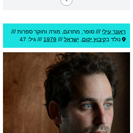
ראונר עילי
///
סופר, מתרגם, מורה וחוקר ספרות ///
נולד ב
קיבוץ יקום
,
ישראל
///
1979
/// גיל: 47