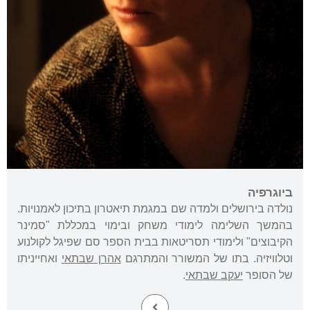
ביוגרפיה
נולדה בירושלים ולמדה שם במגמת תיאטרון בתיכון לאמנויות.
בהמשך השלימה לימודי משחק ובימוי במכללת "סמינר
הקיבוצים" ולימודי תסריטאות בבית הספר סם שפיגל לקולנוע
וטלוויזיה. בתו של המשורר והמתרגם
אהרן שבתאי
ואחייניתו
של הסופר
יעקב שבתאי
.