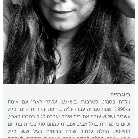
ביוגרפיה
נולדה בסנקט פטרבורג ב-1976. עלתה לארץ עם אימהּ
ב-1990. שנות נעוריה עברו עליה בחיפה ובקריית חיים. בגיל
עשרים ושלוש עזבה את בית אימהּ ועברה לגור במרכז הארץ,
וכיום מתגוררת בתל אביב ועובדת כמהנדסת בכירה בתחום
ההיי-טק. החלה לכתוב שירה ברוסית בגיל שש. בגיל