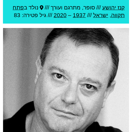
קנז יהושע
///
סופר, מתרגם ועורך ///
נולד ב
פתח
תקווה
,
ישראל
///
1937
–
2020
/// גיל
פטירה: 83