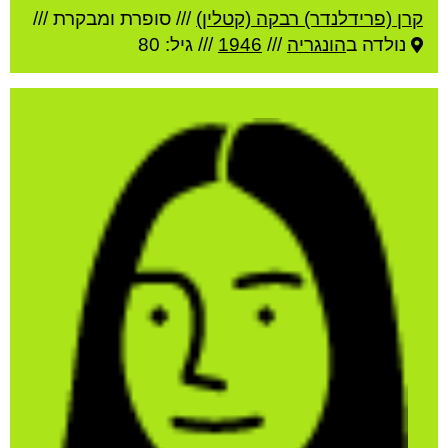
קרן (פרידלנדר) רבקה (קטלין)
///
סופרת ומבקרת ///
נולדה ב
הונגריה
///
1946
/// גיל: 80