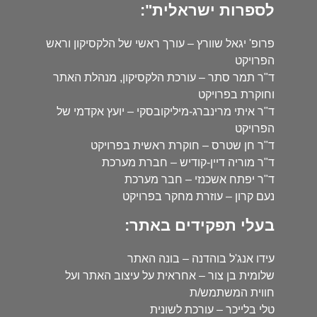
לספרות ישראלית":
פרופ' יגאל שוורץ – עורך ראשי של הלקסיקון וראש
הפרויקט
ד"ר תמר סתר – עורכת הלקסיקון, מנהלת האתר
וחוקרת בפרויקט
ד"ר איתי מרינברג-מיליקובסקי – יועץ אקדמי של
הפרויקט
ד"ר חן שטרס – חוקרת ראשית בפרויקט
ד"ר מוריה דיין-קודיש – חברת מערכת
ד"ר יפתח אשכנזי – חבר מערכת
נעם קרון – עוזרת מחקר בפרויקט
בעלי תפקידים באתר:
עידו אנג'ל בוהדנה – בונה האתר
שלומית בן צור – אחראית על עיצוב האתר ועל
חווית המשתמש/ת
טלי בלייכר – עורכת לשונית