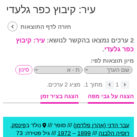
עיר:
קיבוץ כפר גלעדי
חזרה לדף התוצאות
2 ערכים נמצאו בהקשר לנושא:
עיר:
קיבוץ
כפר גלעדי
.
מיון תוצאות לפי:
1
מתוך 1.
מציג 2 ערכים.
הצגה על גבי מפה
הצגה בציר זמן
עבר הדני (אהרן פלדמן)
///
סופר ///
נולד ב
פינסק
,
רוסיה הלבנה
///
1899
–
1972
/// גיל
פטירה: 73