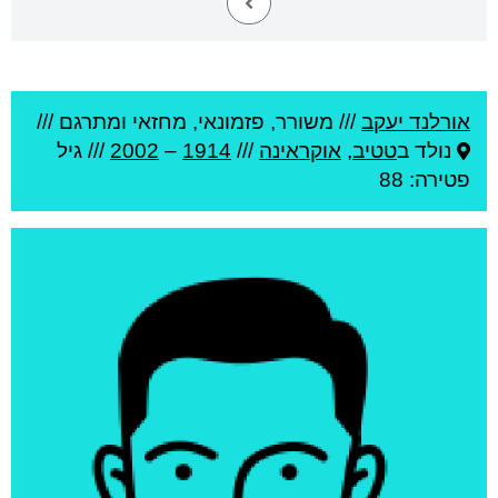
אורלנד יעקב
///
משורר, פזמונאי, מחזאי ומתרגם ///
נולד ב
טטיב
,
אוקראינה
///
1914
–
2002
/// גיל
פטירה: 88