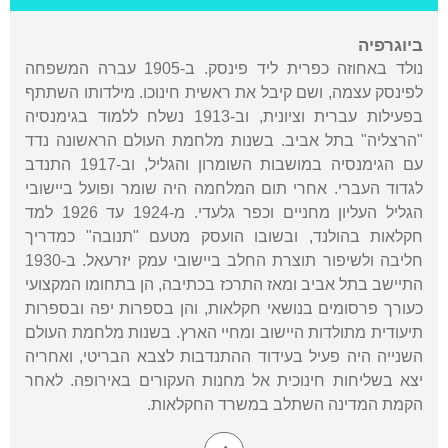
ביוגרפיה
נולד באחוזה כפרית ליד פינסק. ב-1905 עברה המשפחה
לפינסק עצמה, ושם קיבל את ראשית חינוכו. מילדותו השתתף
בפעילות עברית וציונית, וב-1913 נשלח ללמוד בגימנסיה
"הרצליה" בתל אביב. בשנות מלחמת העולם הראשונה נדד
עם הגימנסיה במושבות השומרון והגליל, וב-1917 התנדב
לגדוד העברי. אחרי תום המלחמה היה שומר ופועל ביישובי
הגליל העליון מחניים וכפר גלעדי. מ-1924 עד 1926 למד
חקלאות בהולנד, ובשובו הועסק מטעם "תנובה" כמדריך
חליבה ולשיפור תוצרת החלב ביישובי עמק יזרעאל. ב-1930
התיישב בתל אביב ומאז התרכז בכתיבה, הן בתחומו המקצועי
כעורך פרסומים בנושאי חקלאות, והן בספרות יפה ובספרות
תיעודית מתולדות היישוב ומחיי הארץ. בשנות מלחמת העולם
השנייה היה פעיל בעידוד ההתנדבות לצבא הבריטי, ואחריה
יצא בשליחות חינוכית אל מחנות העקורים באירופה. לאחר
הקמת המדינה השתלב במשרד החקלאות.