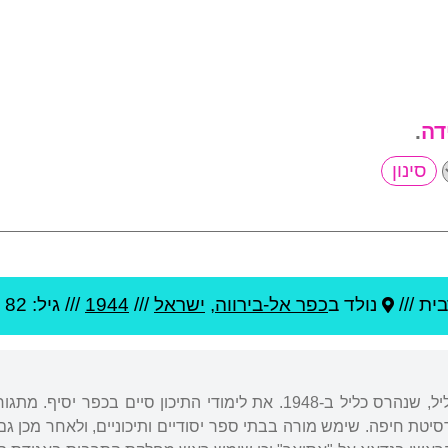
דה
.
ית ///
נולד ב
כפר אל-בירווה
,
ישראל
///
1944
/// גיל: 82
נולד בכפר אל-ברווה בגליל, שנהרס כליל ב-1948. את לימודי התיכו
סיטת חיפה. שימש מורה בבתי ספר יסודיים ותיכוניים, ולאחר מכן גם