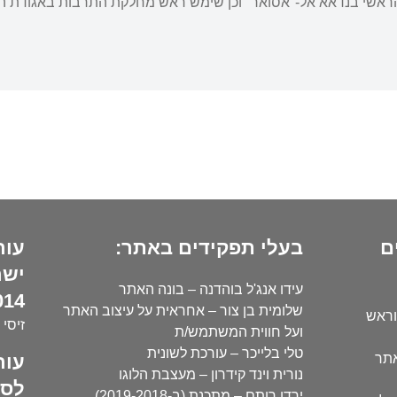
 הראשי בנדאא אל-"אסואר" וכן שימש ראש מחלקת התרבות באגודת ה
ם
בעלי תפקידים באתר:
עור
ישר
עידו אנג'ל בוהדנה – בונה האתר
14):
שלומית בן צור – אחראית על עיצוב האתר
וראש
זיסי 
ועל חווית המשתמש/ת
טלי בלייכר – עורכת לשונית
עור
אתר
נורית וינד קידרון – מעצבת הלוגו
לסו
ירדן רותם – מתכנת (ב-2019-2018)