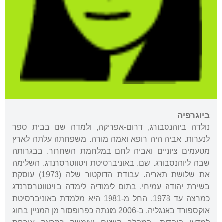
ביוגרפיה
נולדה ביוהנסבורג, דרום-אפריקה, ולמדה שם בבית ספר
לנערות. אביה היה רופא ואמה מורה. משפחתה עלתה לארץ
מטעמים ציוניים ואביה לחם במלחמת השחרור. בבגרותה
שבה ליוהנסבורג, שם, באוניברסיטת ויטווטרסרנדג, השלימה
את שלושת תאריה. עבודת הדוקטור שלה (1973) עוסקת
בשירת
יהודה עמיחי
. בתום לימודיה לימדה בוויטווטרסרנדג
כמרצה עד 1978. החל מ-1981 היא מלמדת באוניברסיטת
אוקספורד באנגליה. ב-2006 מונתה כפרופסור מן המניין בחוג