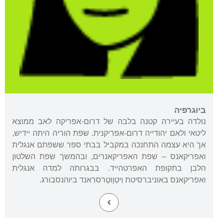
ביוגרפיה
נולדה בעיירה קטנה בלבה של דרום-אפריקה לאב ממוצא
ליטאי ולאם יהודייה דרום-אפריקנית. שפת הוריה היתה יידיש,
אך היא עצמה התחנכה במקביל בבתי ספר ששפתם אנגלית
ואפריקאנס – שפת האפריקאנרים, ובהמשך שפת השלטון
הלבן בתקופת האפרטהייד. בבגרותה למדה אנגלית
ואפריקאנס באוניברסיטת וִיטְוָוטֶרסראנד ביוהנסבורג.