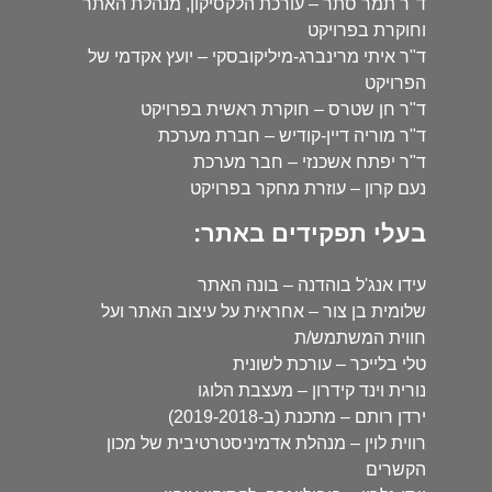
ד"ר תמר סתר – עורכת הלקסיקון, מנהלת האתר
וחוקרת בפרויקט
ד"ר איתי מרינברג-מיליקובסקי – יועץ אקדמי של
הפרויקט
ד"ר חן שטרס – חוקרת ראשית בפרויקט
ד"ר מוריה דיין-קודיש – חברת מערכת
ד"ר יפתח אשכנזי – חבר מערכת
נעם קרון – עוזרת מחקר בפרויקט
בעלי תפקידים באתר:
עידו אנג'ל בוהדנה – בונה האתר
שלומית בן צור – אחראית על עיצוב האתר ועל
חווית המשתמש/ת
טלי בלייכר – עורכת לשונית
נורית וינד קידרון – מעצבת הלוגו
ירדן רותם – מתכנת (ב-2019-2018)
רווית לוין – מנהלת אדמיניסטרטיבית של מכון
הקשרים