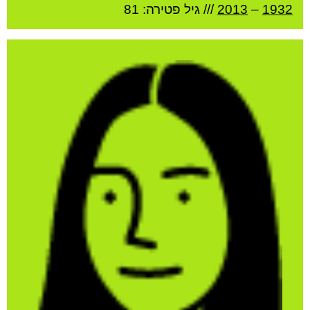
1932
–
2013
/// גיל
פטירה: 81