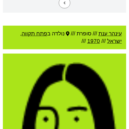
עינהר ענת
///
סופרת ///
נולדה ב
פתח תקווה
,
ישראל
///
1970
///