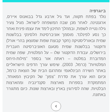
ביוגרפיה
נולד בפתח תקווה, ועד גיל ארבע גדל בבואנוס איירס,
ארגנטינה. לאחר מכן שבה המשפחה לישראל. מגיל צעיר
גילה נטייה לשפות, ובמהלך התיכון לימד את עצמו פינית ואחר
כך נסע לפינלנד. מוסמך אוניברסיטת הלסינקי בבלשנות
שמית ובאורליסטיקה (חקר קבוצת שפות שמוצאן בהרי אורל)
ודוקטור בבלשנות שמית מטעם האוניברסיטה העברית
בירושלים. עבודת הדוקטור שלו – על המלטזית, שפה שמית
המדוברת במלטה – ראתה אור בספר "מילות-היחס
המלטזיות" (כרמל, 2003). שימש עורך הדפים הישראליים
באתר השירה הבינלאומי ומתרגם הבית של הוצאת כרמל,
וכיום הוא עורך את סדרת "צפון" של הקיבוץ המאוחד,
המתמקדת בספרות מארצות סקנדינביה ומהארצות
הבלטיות. שהה לסירוגין בארץ ובארצות שונות. כיום מתגורר
באתונה.