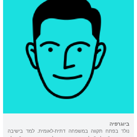
ביוגרפיה
נולד בפתח תקווה במשפחה דתית-לאומית. למד בישיבה