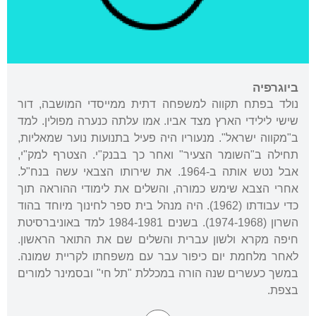
ביוגרפיה
נולד בפתח תקווה למשפחה דתית ממייסדי המושבה, דור
שישי לילידי הארץ מצד אביו. אמו עלתה כנערה מפולין. למד
ב"מקווה ישראל". מנעוריו היה פעיל בתנועות נוער שמאליות,
תחילה ב"השומר הצעיר" ואחר כך בבנק"י. הצטרף למק"י,
אבל נטש אותה ב-1964. את שירותו הצבאי עשה בנח"ל.
אחרי הצבא שימש כמורה, והשלים את לימודי ההוראה תוך
כדי עבודתו (1962). היה מנהל בית ספר לחינוך מיוחד בהוד
השרון (1974-1968). בשנים 1984-1981 למד באוניברסיטת
חיפה מקרא ולשון עברית והשלים שם את התואר הראשון.
לאחר מלחמת יום כיפור עבר עם משפחתו לקריית שמונה.
במשך כעשרים שנה הורה במכללת "תל חי" ובסמינר למורים
בצפת.