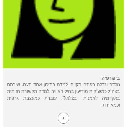
ביוגרפיה
נולדה וגדלה בפתח תקווה. למדה בתיכון אחד העם. שירתה
בצה"ל כמש"קית מודיעין בחיל האוויר. למדה תקשורת חזותית
באקדמיה לאמנות "בצלאל". עובדת כמעצבת גרפית
וכמאיירת.