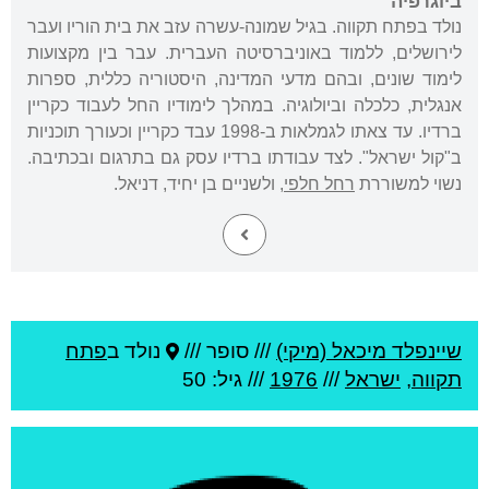
ביוגרפיה
נולד בפתח תקווה. בגיל שמונה-עשרה עזב את בית הוריו ועבר
לירושלים, ללמוד באוניברסיטה העברית. עבר בין מקצועות
לימוד שונים, ובהם מדעי המדינה, היסטוריה כללית, ספרות
אנגלית, כלכלה וביולוגיה. במהלך לימודיו החל לעבוד כקריין
ברדיו. עד צאתו לגמלאות ב-1998 עבד כקריין וכעורך תוכניות
ב"קול ישראל". לצד עבודתו ברדיו עסק גם בתרגום ובכתיבה.
נשוי למשוררת
רחל חלפי
, ולשניים בן יחיד, דניאל.
שיינפלד מיכאל (מיקי)
///
סופר ///
נולד ב
פתח
תקווה
,
ישראל
///
1976
/// גיל: 50