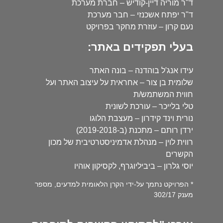
ד"ר מוריה דיין-קודיש – חברת מערכת
ד"ר יפתח אשכנזי – חבר מערכת
נעם קרון – עוזרת מחקר בפרויקט
בעלי תפקידים באתר:
עידו אנג'ל בוהדנה – בונה האתר
שלומית בן צור – אחראית על עיצוב האתר ועל
חווית המשתמש/ת
טלי בלייכר – עורכת לשונית
נורית וינד קידרון – מעצבת הלוגו
ירדן רותם – מתכנת (ב-2019-2018)
רווית לוין – מנהלת אדמיניסטרטיבית של מכון
הקשרים
יוסי גלרון – ביביליוגרף, לקסיקון אוהיו
* הפרויקט נתמך על-ידי הקרן הלאומית למדעים, מספר
מענק 302/17