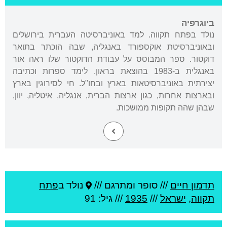
ביוגרפיה
נולד בפתח תקווה. למד באוניברסיטה העברית בירושלים
ובאוניברסיטת אוקספורד באנגליה, שבה הוכתר בתואר
דוקטור. ספר המבוסס על עבודת הדוקטור שלו ראה אור
באנגלית ב-1983 בהוצאת בראון. לימד ספרות וכתיבה
יצירתית באוניברסיטאות בארץ ובחו"ל. חי לסירוגין בארץ
ובארצות אחרות, כגון ארצות הברית, אנגליה, איטליה, יוון,
שבהן שהה תקופות ממושכות.
תדמון חיים
///
סופר ומתרגם ///
נולד ב
פתח
תקווה
,
ישראל
///
1935
/// גיל: 91