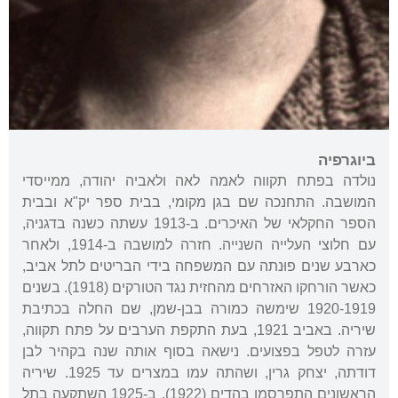
ביוגרפיה
נולדה בפתח תקווה לאמה לאה ולאביה יהודה, ממייסדי
המושבה. התחנכה שם בגן מקומי, בבית ספר יק"א ובבית
הספר החקלאי של האיכרים. ב-1913 עשתה כשנה בדגניה,
עם חלוצי העלייה השנייה. חזרה למושבה ב-1914, ולאחר
כארבע שנים פוּנתה עם המשפחה בידי הבריטים לתל אביב,
כאשר הורחקו האזרחים מהחזית נגד הטורקים (1918). בשנים
1920-1919 שימשה כמורה בבן-שמן, שם החלה בכתיבת
שיריה. באביב 1921, בעת התקפת הערבים על פתח תקווה,
עזרה לטפל בפצועים. נישאה בסוף אותה שנה בקהיר לבן
דודתה, יצחק גרין, ושהתה עמו במצרים עד 1925. שיריה
הראשונים התפרסמו בהדים (1922). ב-1925 השתקעה בתל