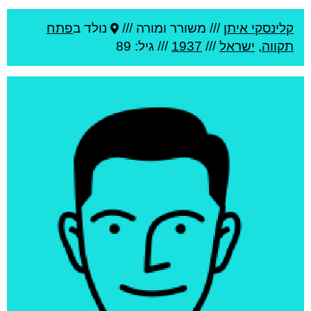
קלינסקי איתן
///
משורר ומורה ///
נולד ב
פתח
תקווה
,
ישראל
///
1937
/// גיל: 89