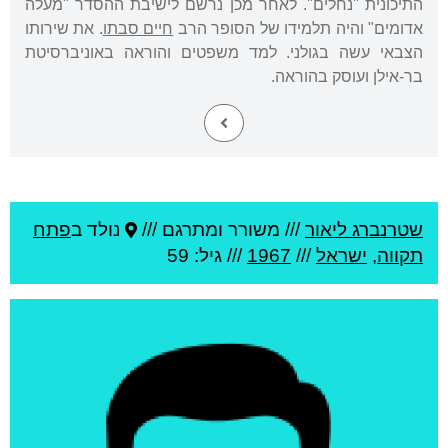
התיכונית "נחלים". לאחר מכן נרשם לישיבת ההסדר "מעלה
אדומים" והיה תלמידו של הסופר הרב
חיים סבתו
. את שירותו
הצבאי עשה בגולני. למד משפטים והוראה באוניברסיטת
בר-אילן ועוסק בהוראה.
שטרנברג ליאור
///
משורר ומתרגם ///
נולד ב
פתח
תקווה
,
ישראל
///
1967
/// גיל: 59