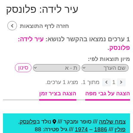
עיר לידה:
פלונסק
חזרה לדף התוצאות
1 ערכים נמצאו בהקשר לנושא:
עיר לידה:
פלונסק
.
מיון תוצאות לפי:
1
מתוך 1.
מציג 1 ערכים.
הצגה על גבי מפה
הצגה בציר זמן
צמח שלמה
///
סופר ומבקר ///
נולד ב
פלונסק
,
פולין
///
1886
–
1974
/// גיל
פטירה: 88