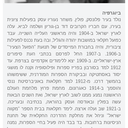
ביוגרפיה
נולד בעיר פלונסק, פולין. משחר נעוריו עסק בפעילות ציונית
בעירו, עם חבריו הקרובים דוד בן-גוריון ושלמה לביא. עלה
לארץ ישראל ב-1904 והיה מראשוני העלייה השנייה. עבד
כפועל חקלאי במושבות יהודה והגליל, ובה בעת נכנס לפעילות
ציבורית, והיה בחבורת המייסדים של תנועת "הפועל הצעיר"
ב-1906. ב-1907 החל לפרסם בכתבי העת סיפורים
ארץ-ישראליים. ב-1909 יצא ללימודים אקדמיים בצרפת. עד
1912 למד בסורבון בפריז ספרות ופילוסופיה וקנה לו מושגי
יסוד באסתטיקה ובביקורת הספרות המודרנית, ששימשוהו
בהמשך דרכו. מ-1912 למד חקלאות באוניברסיטת ננסי
והוסמך ב-1914 כאגרונום. מחמת פרוץ מלחמת העולם
הראשונה נמנע ממנו לשוב לארץ ישראל, ואת השנים הבאות
עשה בפולין ובאודסה ועסק בהוראה, בכתיבה ובעריכה.
ב-1921 שב ועלה ארצה. לימד חקלאות בבית הספר "מקווה
ישראל" וניהל את מחלקת ההדרכה החקלאית של תחנת
הניסיונות ברחובות. בד בבד היה פעיל בחיי הספרות, נמנה