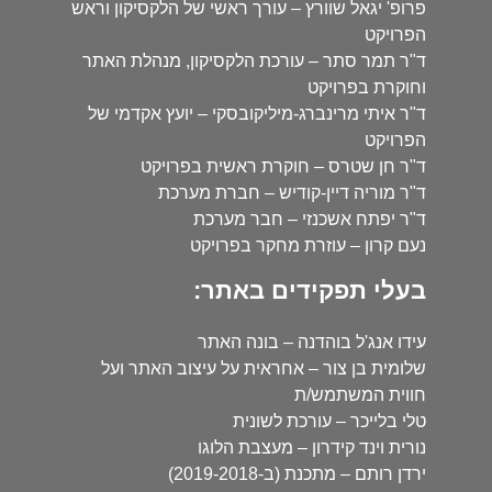
פרופ' יגאל שוורץ – עורך ראשי של הלקסיקון וראש
הפרויקט
ד"ר תמר סתר – עורכת הלקסיקון, מנהלת האתר
וחוקרת בפרויקט
ד"ר איתי מרינברג-מיליקובסקי – יועץ אקדמי של
הפרויקט
ד"ר חן שטרס – חוקרת ראשית בפרויקט
ד"ר מוריה דיין-קודיש – חברת מערכת
ד"ר יפתח אשכנזי – חבר מערכת
נעם קרון – עוזרת מחקר בפרויקט
בעלי תפקידים באתר:
עידו אנג'ל בוהדנה – בונה האתר
שלומית בן צור – אחראית על עיצוב האתר ועל
חווית המשתמש/ת
טלי בלייכר – עורכת לשונית
נורית וינד קידרון – מעצבת הלוגו
ירדן רותם – מתכנת (ב-2019-2018)