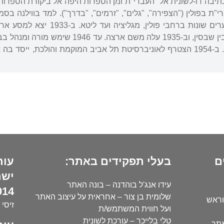
תיבה דו-לשונית אל "העברי"ת ומן הספרות היפה אל ביקורת הספרות
"ת בפולין ("הצפירה", "גלים", "זרמים", "בדרך"). למד בווילנה בס
באטורי, ושימש מורה בערים שונות
הדרך. ישב זמן-מה בחרבין שבסין, וב-1935 
למורים בגבעת השלושה. ב-1954 הצטרף לאוניברסיטת תל אביב המוקמת והולכ
ם
בעלי תפקידים באתר:
עור
ישר
עידו אנג'ל בוהדנה – בונה האתר
14):
שלומית בן צור – אחראית על עיצוב האתר
וראש
זיסי 
ועל חווית המשתמש/ת
טלי בלייכר – עורכת לשונית
אתר