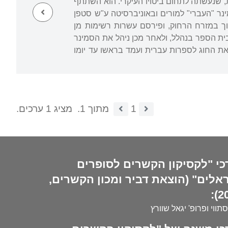
, שנעשתה לתחום ביטויו העיקרי. הוא השתתף
מינר "העברי" למורים ובאוניברסיטה ע"ש סטפן
 ברחבי פולין, מגליציה ועד ליטא. ב-1933 יצא למסע ארוך במזרח הרחוק, ופירסם עשרות רשימות מן
עלה משם ארצה. עד 1946 שימש מורה ומנהל בבית הספר בנהלל, ולאחר מכן ניהל את הסמינר
ת, ייסד בה את החוג לספרות עברית ועמד בראשו עד יומו
1
מתוך 1.
מציג 1 ערכים.
כי "לקסיקון הקשרים לסופרים
אלים" (הוצאת דביר ומכון הקשרים,
20
סתווי ופרופ' יגאל שוורץ