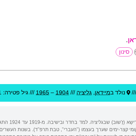
אן
.
//
נולד ב
מיידאן
,
גליציה
///
1904
–
1965
/// גיל
פטירה: 61
נולד בעיירה 
קומי קצר-ימים שערך בעצמו ("העברי", טבת תרפ"ד). בשנות העשרים