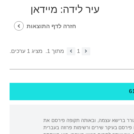
עיר לידה:
מיידאן
חזרה לדף התוצאות
1
מתוך 1.
מציג 1 ערכים.
מיידאן ליד רֵישָא (זֶ'שוּב) שבגליציה. למד בחדר ובישיבה. מ-1919 עד 1924 התגורר ברישא עצמה, ובאותה תקופה פירסם את
 פירסם בעיקר שירים ורשימות פרוזה בעברית