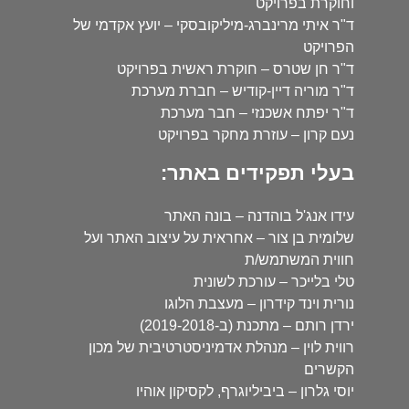
וחוקרת בפרויקט
ד"ר איתי מרינברג-מיליקובסקי – יועץ אקדמי של
הפרויקט
ד"ר חן שטרס – חוקרת ראשית בפרויקט
ד"ר מוריה דיין-קודיש – חברת מערכת
ד"ר יפתח אשכנזי – חבר מערכת
נעם קרון – עוזרת מחקר בפרויקט
בעלי תפקידים באתר:
עידו אנג'ל בוהדנה – בונה האתר
שלומית בן צור – אחראית על עיצוב האתר ועל
חווית המשתמש/ת
טלי בלייכר – עורכת לשונית
נורית וינד קידרון – מעצבת הלוגו
ירדן רותם – מתכנת (ב-2019-2018)
רווית לוין – מנהלת אדמיניסטרטיבית של מכון
הקשרים
יוסי גלרון – ביביליוגרף, לקסיקון אוהיו