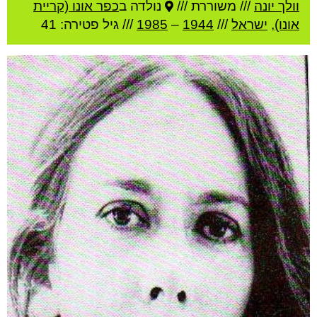
וולך יונה
///
משוררת ///
נולדה ב
כפר אונו (קריית
אונו)
,
ישראל
///
1944
–
1985
/// גיל
פטירה: 41