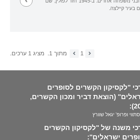
שלאחר המלחמה הוא כאב על אובדן בתו שנספתה באושוויץ עם אשתו הצעירה, הוריו, אחיו ובני משפחה אחרים. ב-1945 חזר לפולין, שם
 בעיר קיילצה.
1
מתוך 1.
מציג 1 ערכים.
כי "לקסיקון הקשרים לסופרים
אלים" (הוצאת דביר ומכון הקשרים,
20
סתווי ופרופ' יגאל שוורץ
כי משנה של "לקסיקון הקשרים
פרים ישראלים":