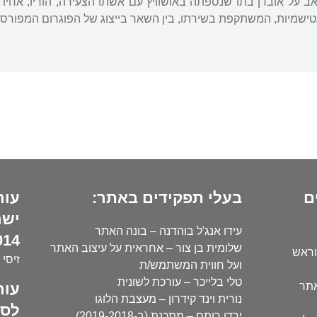
טישמיות, המשתקפת בשירתו, בין השאר בייצוג של הפוגרום המפורסם
ם
בעלי תפקידים באתר:
עור
ישר
עידו אנג'ל בוהדנה – בונה האתר
14):
שלומית בן צור – אחראית על עיצוב האתר
וראש
זיסי 
ועל חווית המשתמש/ת
טלי בלייכר – עורכת לשונית
עור
אתר
נורית וינד קידרון – מעצבת הלוגו
לסו
ירדן רותם – מתכנת (ב-2019-2018)