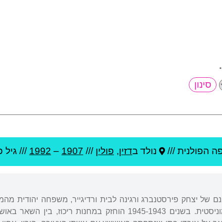
.
 הפולנית ///
נולד ב
דזין
,
פולין
///
1907
–
1992
/// גיל
פ
, בנם של יצחק פירסטנברג ורגינה לבית ורדיגייר, משפחה יהודית מה
לשנתיים על פעילות קומוניסטית. בשנים 1945-1943 הוחזק במח