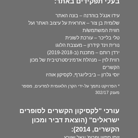
בעלי תפקידים באתר:
עידו אנג'ל בוהדנה – בונה האתר
שלומית בן צור – אחראית על עיצוב האתר ועל
חווית המשתמש/ת
טלי בלייכר – עורכת לשונית
נורית וינד קידרון – מעצבת הלוגו
ירדן רותם – מתכנת (ב-2019-2018)
רווית לוין – מנהלת אדמיניסטרטיבית של מכון
הקשרים
יוסי גלרון – ביביליוגרף, לקסיקון אוהיו
* הפרויקט נתמך על-ידי הקרן הלאומית למדעים, מספר
מענק 302/17
עורכי "לקסיקון הקשרים לסופרים
ישראלים" (הוצאת דביר ומכון
הקשרים, 2014):
זיסי סתווי ופרופ' יגאל שוורץ