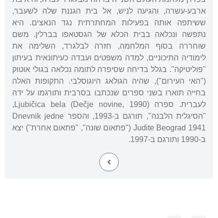
ארבע-עשרה, והגיעה לניש, אל בית הגננת שלה לשעבר,
ששיתפה אותה בפעילות המחתרתית נגד הנאצים. היא
נתפשה ונכלאה בבית הכלא של הגסטאפו בברלין. משם
שוחררה בסוף המלחמה, חזרה לבלגרד, השלימה את
לימודיה התיכוניים, למדה משפטים ועבדה כעיתונאית בעיתון
"פוליטיקה". בגלל בדיחה שסיפרה לתומה נכלאה בגולי אוטוק
("האי העירום"), שהיה הגולאג היוגוסלבי. התקופות האלה
בחייה תוארו בשני ספרים שנכתבו בסרבית ותורגמו על ידה
לעברית. ספרה Ljubičica bela (Dečje novine, 1990),
"הסיגלית הלבנה", תורגם ב-1993, והספר Dnevnik jedne
Judite Beograd 1941 ("פתאום שונה", "פתאום אחרת") יצא
ב-1990 ותורגם ב-1997.