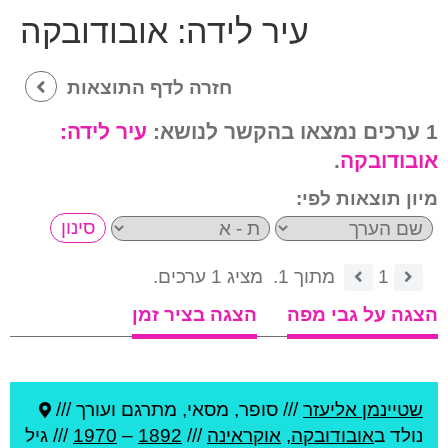
עיר לידה:
אובודובקה
חזרה לדף התוצאות
1 ערכים נמצאו בהקשר לנושא:
עיר לידה:
אובודובקה
.
מיון תוצאות לפי:
1
מתוך 1.
מציג 1 ערכים.
הצגה על גבי מפה
הצגה בציר זמן
שטיינמן אליעזר
///
סופר, מסאי, מתרגם ועורך ///
נולד ב
אובודובקה
,
אוקראינה
///
1892
–
1970
/// גיל