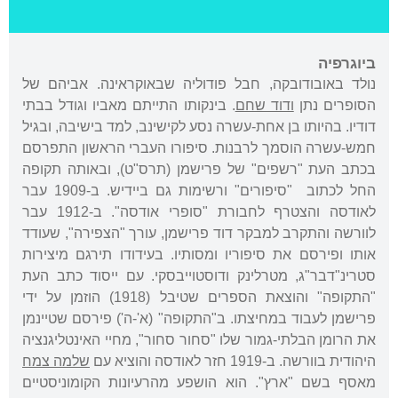
ביוגרפיה
נולד באובודובקה, חבל פודוליה שבאוקראינה. אביהם של
הסופרים נתן
ודוד שחם
. בינקותו התייתם מאביו וגודל בבתי
דודיו. בהיותו בן אחת-עשרה נסע לקישינב, למד בישיבה, ובגיל
חמש-עשרה הוסמך לרבנות. סיפורו העברי הראשון התפרסם
בכתב העת "רשפים" של פרישמן (תרס"ט), ובאותה תקופה
החל לכתוב "סיפורים" ורשימות גם ביידיש. ב-1909 עבר
לאודסה והצטרף לחבורת "סופרי אודסה". ב-1912 עבר
לוורשה והתקרב למבקר דוד פרישמן, עורך "הצפירה", שעודד
אותו ופירסם את סיפוריו ומסותיו. בעידודו תירגם מיצירות
סטרינ"דבר"ג, מטרלינק ודוסטוייבסקי. עם ייסוד כתב העת
"התקופה" והוצאת הספרים שטיבל (1918) הוזמן על ידי
פרישמן לעבוד במחיצתו. ב"התקופה" (א'-ה') פירסם שטיינמן
את הרומן הבלתי-גמור שלו "סחור סחור", מחיי האינטליגנציה
היהודית בוורשה. ב-1919 חזר לאודסה והוציא עם
שלמה צמח
מאסף בשם "ארץ". הוא הושפע מהרעיונות הקומוניסטיים