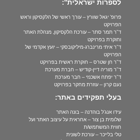
לספרות ישראלית":
פרופ' יגאל שוורץ – עורך ראשי של הלקסיקון וראש
הפרויקט
ד"ר תמר סתר – עורכת הלקסיקון, מנהלת האתר
וחוקרת בפרויקט
ד"ר איתי מרינברג-מיליקובסקי – יועץ אקדמי של
הפרויקט
ד"ר חן שטרס – חוקרת ראשית בפרויקט
ד"ר מוריה דיין-קודיש – חברת מערכת
ד"ר יפתח אשכנזי – חבר מערכת
נעם קרון – עוזרת מחקר בפרויקט
בעלי תפקידים באתר:
עידו אנג'ל בוהדנה – בונה האתר
שלומית בן צור – אחראית על עיצוב האתר ועל
חווית המשתמש/ת
טלי בלייכר – עורכת לשונית