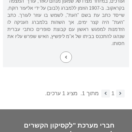
ועורכים, במיוחד מצדו של שמעון מנחם לאזר, עורך "המצפה"
בקראקוב. ב-1907 הוזמן ללמברג (לבוב) על ידי אליעזר רוקח,
שייסד כתב עת בשם "העת", לשמש בו עוזר לעורך. כתב
"העת" היה קצר ימים, אך השהות בלמברג העניקה לו
הזדמנות למפגש ראשון עם קבוצת סופרים כותבי עברית
שנהגו להתכנס בביתו של א"מ ליפשיץ, האיש שפרש עליו את
חסותו.
1
מתוך 1.
מציג 1 ערכים.
חברי מערכת "לקסיקון הקשרים