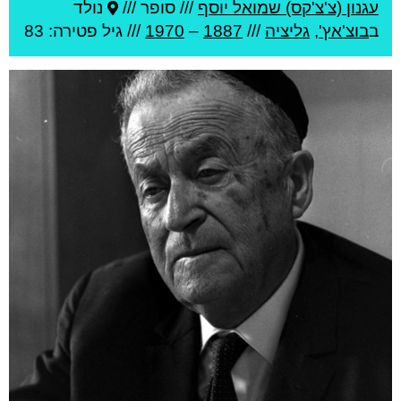
עגנון (צ'צ'קס) שמואל יוסף
///
סופר ///
נולד
ב
בוצ'אץ'
,
גליציה
///
1887
–
1970
/// גיל
פטירה: 83