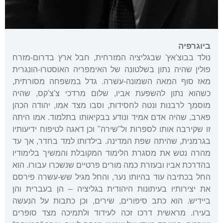
ביוגרפיה
נולד בבוצ'אץ' שבגליציה המזרחית, חבל ארץ בדרום-מזרח
פולין שהיה נתון בשלטונה של האימפריה האוסטרו-הונגרית
מאז סוף המאה השמונה-עשרה. גדל במשפחה מסורתית,
כשהוא נתון להשפעת אביו, שלום מרדכי צ'צ'קס, שהיה
מוסמך לרבנות ונטה לחסידות, וסבו מצד אמו, יהודה הכהן
פארב, שהיה אדם אמיד ונודע בבקיאותו בתלמוד. אמו היתה
זו שקירבה אותו לספרות ול"שירה" וכן דאגה לטיפוח ידיעותיו
בגרמנית, שהיתה שפת המדינה. בילדותו למד בחדר, אך עד
מהרה נטש את מסגרת הלימוד המקובלת והמשיך בלימודיו
בהדרכת אביו ובעזרת כמה מורים פרטיים שנשכרו עבורו. הוא
החל בכתיבה עוד בהיותו נער, והחל מגיל שש-עשרה פירסם
את יצירותיו בעיתונות היהודית בגליציה – הן בעברית והן
ביידיש. הוא כתב סיפורים, שירים, וכן כתבות על הנעשה
בעירו. מראשית דרכו זכה לעידוד ולתמיכה מצד סופרים