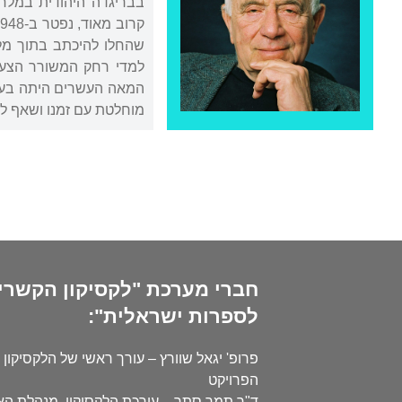
בבריגדה היהודית במלח
שהחלו להיכתב בתוך מל
למדי רחק המשורר הצעיר
המאה העשרים היתה בעינ
מוחלטת עם זמנו ושאף לה
חברי מערכת "לקסיקון הקשרי
לספרות ישראלית":
פרופ' יגאל שוורץ – עורך ראשי של הלקסיקון 
הפרויקט
ד"ר תמר סתר – עורכת הלקסיקון, מנהלת ה