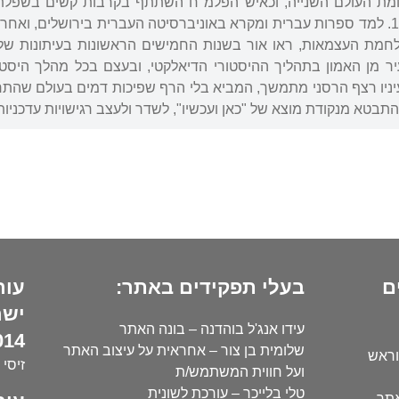
מת העולם השנייה, וכאיש הפלמ"ח השתתף בקרבות קשים בשפלת 
קרוב מאוד, נפטר ב-1948. למד ספרות עברית ומקרא באוניברסיטה העברית בירושלים
חמת העצמאות, ראו אור בשנות החמישים הראשונות בעיתונות של 
 מן האמון בתהליך ההיסטורי הדיאלקטי, ובעצם בכל מהלך היסטור
יו רצף הרסני מתמשך, המביא בלי הרף שפיכות דמים בעולם שהתרוק
תבטא מנקודת מוצא של "כאן ועכשיו", לשדר ולעצב רגישויות עדכניות
ם
בעלי תפקידים באתר:
עור
ישר
עידו אנג'ל בוהדנה – בונה האתר
14):
שלומית בן צור – אחראית על עיצוב האתר
וראש
זיסי 
ועל חווית המשתמש/ת
טלי בלייכר – עורכת לשונית
אתר