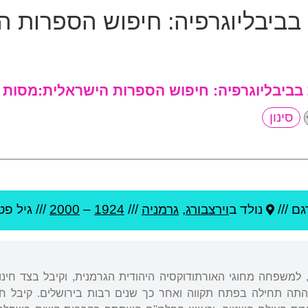
בביבליוגרפיה:
חיפוש הספרות ה
בביבליוגרפיה:
חיפוש הספרות הישראלית:מסות 
ם ///
נולד ב
וירצבורג
,
גרמניה
///
1924
–
2000
/// גיל
פטי
ה, למשפחה מחוגי האורתודוקסיה היהודית הגרמנית, וקיבל בצד חינו
 לארץ ב-1936, שהתה תחילה בפתח תקווה ואחר כך שנים רבות בירושלים. קיב