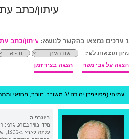
עיתון/כתב עת 
1 ערכים נמצאו בהקשר לנושא:
עיתון/כתב עת 
מיון תוצאות לפי:
הצגה על גבי מפה
הצגה בציר זמן
עמיחי (פּפוייפר) יהודה
///
משורר, סופר, מחזאי ומתרג
ביוגרפיה
נולד בווירצבורג, גרמני
עלתה