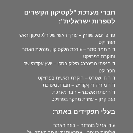
חברי מערכת "לקסיקון הקשרים
לספרות ישראלית":
פרופ' יגאל שוורץ – עורך ראשי של הלקסיקון וראש
הפרויקט
ד"ר תמר סתר – עורכת הלקסיקון, מנהלת האתר
וחוקרת בפרויקט
ד"ר איתי מרינברג-מיליקובסקי – יועץ אקדמי של
הפרויקט
ד"ר חן שטרס – חוקרת ראשית בפרויקט
ד"ר מוריה דיין-קודיש – חברת מערכת
ד"ר יפתח אשכנזי – חבר מערכת
נעם קרון – עוזרת מחקר בפרויקט
בעלי תפקידים באתר:
עידו אנג'ל בוהדנה – בונה האתר
שלומית בן צור – אחראית על עיצוב האתר ועל