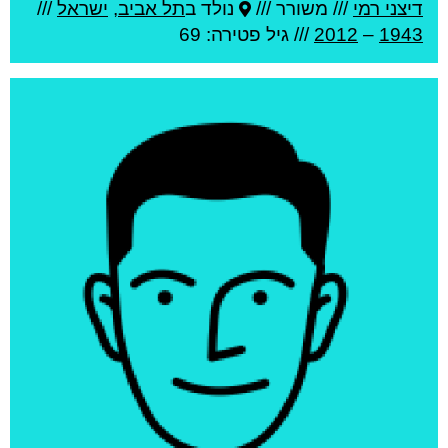
דיצני רמי
///
משורר ///
נולד ב
תל אביב
,
ישראל
///
1943
–
2012
/// גיל
פטירה: 69