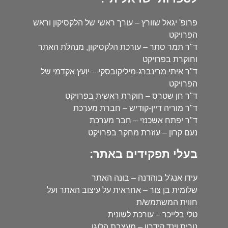
פרופ' יגאל שוורץ – עורך ראשי של הלקסיקון וראש
הפרויקט
ד"ר תמר סתר – עורכת הלקסיקון, מנהלת האתר
וחוקרת בפרויקט
ד"ר איתי מרינברג-מיליקובסקי – יועץ אקדמי של
הפרויקט
ד"ר חן שטרס – חוקרת ראשית בפרויקט
ד"ר מוריה דיין-קודיש – חברת מערכת
ד"ר יפתח אשכנזי – חבר מערכת
נעם קרון – עוזרת מחקר בפרויקט
בעלי תפקידים באתר:
עידו אנג'ל בוהדנה – בונה האתר
שלומית בן צור – אחראית על עיצוב האתר ועל
חווית המשתמש/ת
טלי בלייכר – עורכת לשונית
נורית וינד קידרון – מעצבת הלוגו