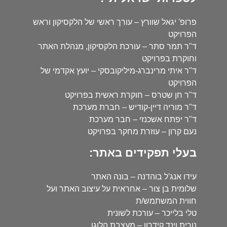
פרופ' יגאל שוורץ – עורך ראשי של הלקסיקון וראש
הפרויקט
ד"ר תמר סתר – עורכת הלקסיקון, מנהלת האתר
וחוקרת בפרויקט
ד"ר איתי מרינברג-מיליקובסקי – יועץ אקדמי של
הפרויקט
ד"ר חן שטרס – חוקרת ראשית בפרויקט
ד"ר מוריה דיין-קודיש – חברת מערכת
ד"ר יפתח אשכנזי – חבר מערכת
נעם קרון – עוזרת מחקר בפרויקט
בעלי תפקידים באתר:
עידו אנג'ל בוהדנה – בונה האתר
שלומית בן צור – אחראית על עיצוב האתר ועל
חווית המשתמש/ת
טלי בלייכר – עורכת לשונית
נורית וינד קידרון – מעצבת הלוגו