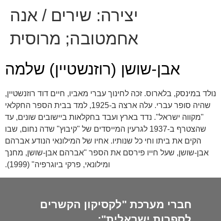
יצירה:
שירים / אנה
אחמטובה; מרוסית
אבן-שושן (רוזנשטיין) שלמה
נולד במינסק, בלארוס. זכה לחינוך עברי מאביו, חיים דוד רוזנשטיין,
שהיה סופר עברי. עלה ארצה ב-1925, למד בבית הספר החקלאי
"מקווה ישראל". נדד בארץ ועבד בחקלאות ביישובים שונים, עד
שהצטרף ב-1937 לגרעין המייסדים של "קיבוץ" שדה נחום, שבו
הקים את ביתו וחי כל שנותיו. אחיו של המילונאי הנודע אברהם
אבן-שושן, שעל חייו פירסם את הספר "אברהם אבן-שושן, מחנך
ומילונאי, פרקי ביוגרפיה" (1999).
חברי מערכת "לקסיקון הקשרים
לספרות ישראלית":