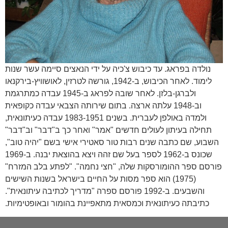
נולדה בפראג. עד כיבוש צ'כיה על ידי הנאצים סיימה עשר שנות
לימוד. לאחר הכיבוש, ב-1942, גורשה לטרזין, לאושוויץ-בירקנאו
ולברגן-בלזן. לאחר שובה לפראג ב-1945 עבדה כמתרגמת
וב-1948 עלתה ארצה. בתום שירותה הצבאי עבדה כקופאית
ולמדה באולפן לעברית. בשנים 1983-1951 עבדה כעיתונאית,
תחילה בעיתון לעולים חדשים "אמר" ואחר כך ב"דבר" וב"דבר"
השבוע, שם כתבה שנים רבות טור סאטירי אישי בשם "יהיה טוב",
שכונס ב-1962 לספר בעל שם זהה ויצא בהוצאת יבנה. ב-1969
פורסם ספר ההומורסקות שלה, "חצי נחמה". "לפתע בלב המזרח"
(1975) הוא ספר מסות על החיים בישראל בשנות השישים
והשבעים. ב-1992 פורסם ספרה "מדריך לכתיבה עיתונאית".
כתיבתה כעיתונאית וכמסאית מתאפיינת בהומור ובאופטימיות.