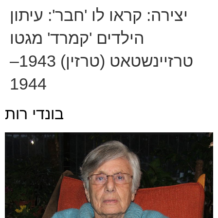
יצירה:
קראו לו 'חבר': עיתון
הילדים 'קמרד' מגטו
טרזיינשטאט (טרזין) 1943–
1944
בונדי רות