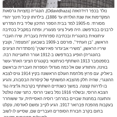
נולד בכפר דוידהאזה (Odavidhaza), הונגריה (מצויות גרסאות
המקדימות את שנת הולדתו עד 1886). בילדותו קיבל חינוך יהודי
מסורתי. מ-1905 למד בבית הספר התיכון שליד בית המדרש
לרבנים בבודפשט. היה פעיל ציוני מנעוריו, ופתח במקביל בכתיבה
עיתונאית בהונגרית ובכתיבה ספרותית בעברית. שירו העברי
הראשון, "בן העתיד", פורסם ב-1909 בשבועון "המצפה", וקובץ
שיריו הראשון, "משירי אביגדור פאירשטין" (הסתדרות הציונים
בהונגריה) הופיע בבודפשט ב-1912 ועורר התעניינות רבה.
בספטמבר 1913 השתתף כעיתונאי בקונגרס הציוני האחד-עשר
בווינה, והתוודע שם אל כמה מגדולי הספרות העברית ובראשם
ביאליק. עם פרוץ מלחמת העולם הראשונה בקיץ 1914 גויס לצבא
ההונגרי, שהיה חלק מהצבא המשותף של קיסרות הבסבורג, והגיע
בו לדרגת קצונה. במשך כשנתיים השתתף בקרבות גליציה נגד
הצבא הרוסי, ובשלהי 1916 נפל בשבי הרוסי. כחצי שנה טולטל
והתענה במחנות שבויים במרחבי רוסיה האסייתית, עד ששוחרר
בעקבות מהפכת פברואר 1917. הגיע לקייב ומשם לאודסה, ונקלט
בחום בקרב חבורת הסופרים העבריים שם, שסייעו לו לשוב