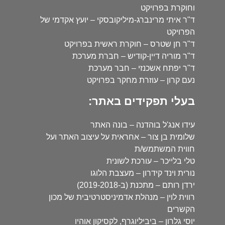
וחוקרת בפרויקט
ד"ר איתי מרינברג-מיליקובסקי – יועץ אקדמי של
הפרויקט
ד"ר חן שטרס – חוקרת ראשית בפרויקט
ד"ר מוריה דיין-קודיש – חברת מערכת
ד"ר יפתח אשכנזי – חבר מערכת
נעם קרון – עוזרת מחקר בפרויקט
בעלי תפקידים באתר:
עידו אנג'ל בוהדנה – בונה האתר
שלומית בן צור – אחראית על עיצוב האתר ועל
חווית המשתמש/ת
טלי בלייכר – עורכת לשונית
נורית וינד קידרון – מעצבת הלוגו
ירדן רותם – מתכנת (ב-2019-2018)
רווית לוין – מנהלת אדמיניסטרטיבית של מכון
הקשרים
יוסי גלרון – ביביליוגרף, לקסיקון אוהיו