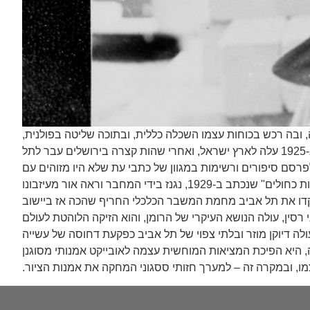
, ובה רכש בכוחות עצמו השכלה כללית, ובתוכה שליטה בפולנית,
. ב-1925 עלה לארץ ישראל, ואחרי שהות קצרה בירושלים עבר לתל
רסם סיפורים ורשימות במגוון של כתבי עת שלא היו מזוהים עם
החבורה ולעתים אף נערכו בידי יריביה ("הדים", "כנסת", "מאזניים", "הדאר"). יצירתו המשמעותית ביותר באותן שנים היא הרומן "חולות כחולים" שנכתב ב-1929, נגנז בידי המחבר וראה אור מעיזבונו
שנים 1928-1926, ומשקף את שנות המצוקה והמחסור שפקדו את תל אביב מחמת המשבר הכלכלי החריף שהכה אז ביישוב
 רסין, עולה הנושא העיקרי של הרומן, והוא הזיקה הלוהטת לעולם
לה דיוקן מוזר ובלתי צפוי של תל אביב כפקעת דחוסה של עשייה
יה, היא הפיכת המציאות המוחשית עצמה לאובייקט אמנותי מסוגנן
ו, ובמקרה זה – למערך חזותי ססגוני המחקה את אמנות הציור.