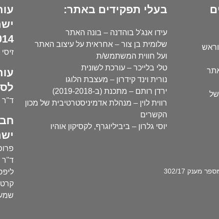
ם
בעלי תפקידים באתר:
עור
ישר
עידו אנג'ל בוהדנה – בונה האתר
14):
שלומית בן צור – אחראית על עיצוב האתר
וראש
זיסי 
ועל חווית המשתמש/ת
טלי בלייכר – עורכת לשונית
עור
אתר
נורית וינד קידרון – מעצבת הלוגו
לסו
ירדן רותם – מתכנת (ב-2019-2018)
של
ד"ר י
רווית לוין – מנהלת אדמיניסטרטיבית של מכון
הקשרים
חבר
יוסי גלרון – ביביליוגרף, לקסיקון אוהיו
ישר
פרופ'
ד"ר ע
מענק 302/17
ליפסק
קרטו
שמעו