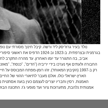
נולד בעיר גרוז'יסק ליד ורשה. קיבל חינוך מסורתי עם 
בגרמנית ובצרפתית. ב-1923 וב-1924 הדפיס את ראשוני סיפוריו בכתב העת הוורשאי המודרניסטי "קולות" בעריכת
אביב, בה התגורר עד יומו האחרון. עד מהרה התקרב לחב
הארץ-ישראלי כולו. אולם מעבר לתיאורי ההווי של החיים
האמנות. רסין וחבריו יוצרים לעצמם כעין בועה אסתטית 
אמנותית נלהבת, מתערוכות ציור ועד מופעי ג'ז. התכונה הבו