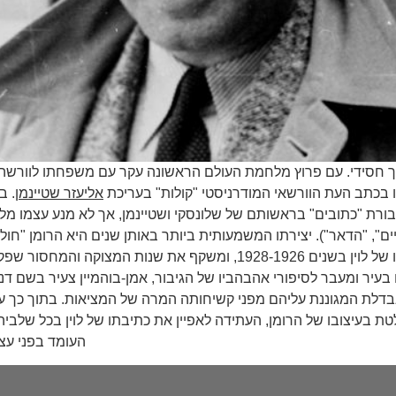
נופך חסידי. עם פרוץ מלחמת העולם הראשונה עקר עם משפחתו לוורשה
אליעזר שטיינמן
ורת "כתובים" בראשותם של שלונסקי ושטיינמן, אך לא מנע עצמו מלפ
רק ב-1997 (הקיבוץ המאוחד). זהו רומן-מפתח המבוסס על חייו של לוין ב
 בעיר ומעבר לסיפורי אהבהביו של הגיבור, אמן-בוהמיין צעיר בשם דני
נבדלת המגוננת עליהם מפני קשיחותה המרה של המציאות. בתוך כך עו
לטת בעיצובו של הרומן, העתידה לאפיין את כתיבתו של לוין בכל שלב
העומד בפני עצמ