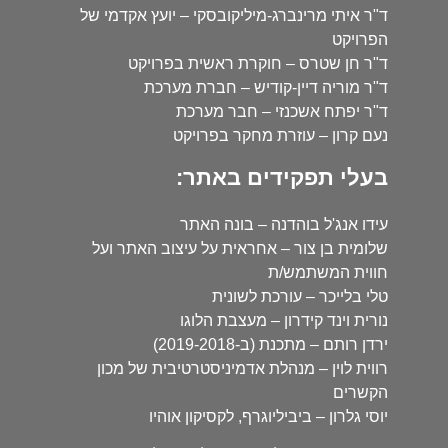
ד"ר איתי מרינברג-מיליקובסקי – יועץ אקדמי של
הפרויקט
ד"ר חן שטרס – חוקרת ראשית בפרויקט
ד"ר מוריה דיין-קודיש – חברת מערכת
ד"ר יפתח אשכנזי – חבר מערכת
נעם קרון – עוזרת מחקר בפרויקט
בעלי תפקידים באתר:
עידו אנג'ל בוהדנה – בונה האתר
שלומית בן צור – אחראית על עיצוב האתר ועל
חווית המשתמש/ת
טלי בלייכר – עורכת לשונית
נורית וינד קידרון – מעצבת הלוגו
ירדן רותם – מתכנת (ב-2019-2018)
רווית לוין – מנהלת אדמיניסטרטיבית של מכון
הקשרים
יוסי גלרון – ביביליוגרף, לקסיקון אוהיו