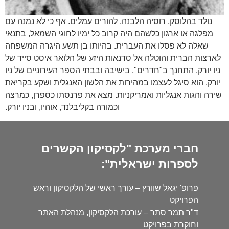
נולד בהלוסק, רוסיה הלבנה, להורים עמלים. אף כי לא נמנה עם
מפלגה או ארגון כלשהם היה קרוב כל ימיו לחוגי השמאל, בתנאי
שאלה לא פסלו את העברית. בהיותו בן תשע היגרה המשפחה
לארצות הברית והוטלה אל סדנאות היזע של הלואר איסט סייד של
ניו יורק. התחנך ב"חדרים", בישיבה ובבתי הספר העירוניים של ניו
יורק. הוא סיגל לעצמו במהירות את הלשון האנגלית ושקע בקריאת
שירה והגות אנגליות ואמריקניות. מצא את פרנסתו כספרן, כמרצה
וכמורה בקליבלנד, אוהיו, ובניו יורק.
חברי מערכת "לקסיקון הקשרים
לספרות ישראלית":
פרופ' יגאל שוורץ – עורך ראשי של הלקסיקון וראש
הפרויקט
ד"ר תמר סתר – עורכת הלקסיקון, מנהלת האתר
וחוקרת בפרויקט