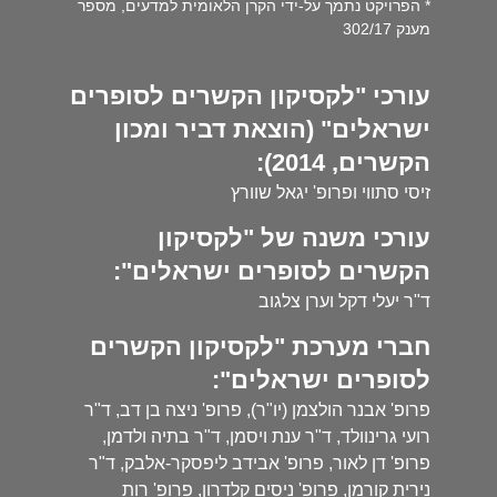
* הפרויקט נתמך על-ידי הקרן הלאומית למדעים, מספר
מענק 302/17
עורכי "לקסיקון הקשרים לסופרים
ישראלים" (הוצאת דביר ומכון
הקשרים, 2014):
זיסי סתווי ופרופ' יגאל שוורץ
עורכי משנה של "לקסיקון
הקשרים לסופרים ישראלים":
ד"ר יעלי דקל וערן צלגוב
חברי מערכת "לקסיקון הקשרים
לסופרים ישראלים":
פרופ' אבנר הולצמן (יו"ר), פרופ' ניצה בן דב, ד"ר
רועי גרינוולד, ד"ר ענת ויסמן, ד"ר בתיה ולדמן,
פרופ' דן לאור, פרופ' אבידב ליפסקר-אלבק, ד"ר
נירית קורמן, פרופ' ניסים קלדרון, פרופ' רות