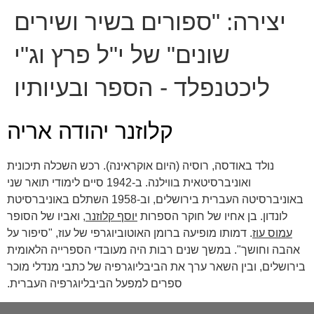
יצירה:
"ספורים בשיר ושירים
שונים" של י"ל פרץ וג"י
ליכטנפלד - הספר ובעיותיו
קלוזנר יהודה אריה
נולד באודסה, רוסיה (היום אוקראינה). רכש השכלה תיכונית
ואוניברסיטאית בווילנה. ב-1942 סיים לימודי תואר שני
באוניברסיטה העברית בירושלים, וב-1958 השתלם באוניברסיטת
לונדון. בן אחיו של חוקר הספרות
יוסף קלוזנר
, ואביו של הסופר
עמוס עוז
. דמותו מופיעה ברומן האוטוביוגרפי של עוז, "סיפור על
אהבה וחושך". במשך שנים רבות היה מעובדי הספרייה הלאומית
בירושלים, ובין השאר ערך את הביבליוגרפיה של כתבי מנדלי מוכר
ספרים למפעל הביבליוגרפיה העברית.