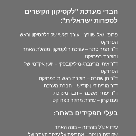
חברי מערכת "לקסיקון הקשרים
לספרות ישראלית":
פרופ' יגאל שוורץ – עורך ראשי של הלקסיקון וראש
הפרויקט
ד"ר תמר סתר – עורכת הלקסיקון, מנהלת האתר
וחוקרת בפרויקט
ד"ר איתי מרינברג-מיליקובסקי – יועץ אקדמי של
הפרויקט
ד"ר חן שטרס – חוקרת ראשית בפרויקט
ד"ר מוריה דיין-קודיש – חברת מערכת
ד"ר יפתח אשכנזי – חבר מערכת
נעם קרון – עוזרת מחקר בפרויקט
בעלי תפקידים באתר:
עידו אנג'ל בוהדנה – בונה האתר
שלומית בן צור – אחראית על עיצוב האתר ועל