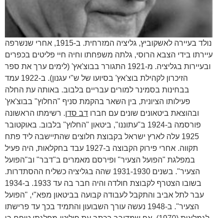
נולד בעיירה לאשקוביץ, גליציה המזרחית. ב-1915, אחרי שנשרפה
עיירתו בידי הצבא הרוסי, גלתה משפחתו וחיה חיי פליטים בכפרים
ובעיירות בגליציה. מ-1921 התגורר בבוצ'אץ' (לימים ערך את ספר
הזיכרון לקהילת בוצ'אץ' בסיועו של ש"י עגנון). ב-1922 עמד
בבחינות בסמינר למורים עבריים בלבוב. באותה עת החלה
פעילותו הציונית, בין השאר בהקמת סניף "החלוץ" בבוצ'אץ'
ובהוצאת ביטאונים שונים עם חברו
דב סדן
. רשימתו הראשונה
פורסמה ב-1924 ב"עתוננו", ביטאון "החלוץ" בלבוב. באוקטובר
1925 עלה לארץ ישראל בקבוצת חלוצים שהתיישבה ליד פתח
תקווה. אחרי פירוק הקבוצה ב-1927 עבד בחקלאות, היה פעיל
במפלגת "הפועל הצעיר" ופירסם מאמרים ב"דבר" וב"הפועל
הצעיר". בשנים 1931-1930 שהה בגליציה כשליח ההסתדרות.
בשובו הצטרף לקבוצת חולדה והיה חבר בה עד 1933. ב-1934
עבר לתל אביב והתקבל לעבודה קבועה בביטאון מפא"י, "הפועל
הצעיר". ב-1948 נעשה עורך השבועון והתמיד בכך עד פרישתו