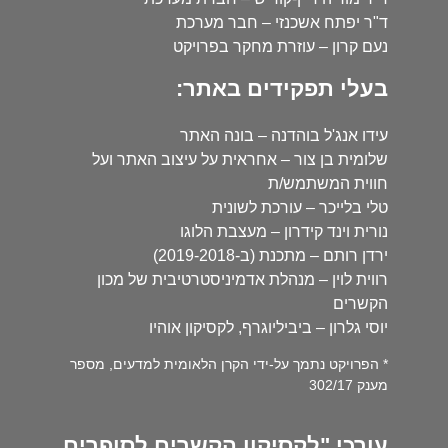
ד"ר יפתח אשכנזי – חבר מערכת
נעם קרון – עוזרת מחקר בפרויקט
בעלי תפקידים באתר:
עידו אנג'ל בוהדנה – בונה האתר
שלומית בן צור – אחראית על עיצוב האתר ועל
חווית המשתמש/ת
טלי בלייכר – עורכת לשונית
נורית וינד קידרון – מעצבת הלוגו
ירדן רותם – מתכנת (ב-2019-2018)
רווית לוין – מנהלת אדמיניסטרטיבית של מכון
הקשרים
יוסי גלרון – ביביליוגרף, לקסיקון אוהיו
* הפרויקט נתמך על-ידי הקרן הלאומית למדעים, מספר
מענק 302/17
עורכי "לקסיקון הקשרים לסופרים