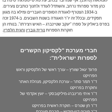
לגמלאות (1970). אף שמדובר בכתב עת פוליטי-מפלגתי טיפח בו
כהן מדור ספרותי נרחב, והשתדל לעודד ולחנוך כותבים צעירים.
ב-1934 הצטרף לאגודת הסופרים העבריים ומילא בה מִגוון
תפקידים, ובכלל זה יו"ר האגודה בשנות השבעים. ב-1974 זכה
בפרס ביאליק על ספרו "יעקב שטיינברג – האיש ויצירתו". בנותיו הן
חוקרות הספרות
נורית גוברין
וחגית הלפרין
.
חברי מערכת "לקסיקון הקשרים
לספרות ישראלית":
פרופ' יגאל שוורץ – עורך ראשי של הלקסיקון וראש
הפרויקט
ד"ר תמר סתר – עורכת הלקסיקון, מנהלת האתר
וחוקרת בפרויקט
ד"ר איתי מרינברג-מיליקובסקי – יועץ אקדמי של
הפרויקט
ד"ר חן שטרס – חוקרת ראשית בפרויקט
ד"ר מוריה דיין-קודיש – חברת מערכת