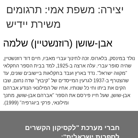
יצירה:
משפת אמי: תרגומים
משירת יידיש
אבן-שושן (רוזנשטיין) שלמה
נולד במינסק, בלארוס. זכה לחינוך עברי מאביו, חיים דוד רוזנשטיין,
שהיה סופר עברי. עלה ארצה ב-1925, למד בבית הספר החקלאי
"מקווה ישראל". נדד בארץ ועבד בחקלאות ביישובים שונים, עד
שהצטרף ב-1937 לגרעין המייסדים של "קיבוץ" שדה נחום, שבו
הקים את ביתו וחי כל שנותיו. אחיו של המילונאי הנודע אברהם
אבן-שושן, שעל חייו פירסם את הספר "אברהם אבן-שושן, מחנך
ומילונאי, פרקי ביוגרפיה" (1999).
חברי מערכת "לקסיקון הקשרים
לספרות ישראלית":