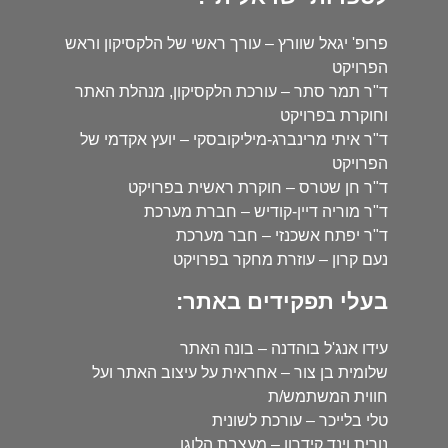
פרופ' יגאל שוורץ – עורך ראשי של הלקסיקון וראש
הפרויקט
ד"ר תמר סתר – עורכת הלקסיקון, מנהלת האתר
וחוקרת בפרויקט
ד"ר איתי מרינברג-מיליקובסקי – יועץ אקדמי של
הפרויקט
ד"ר חן שטרס – חוקרת ראשית בפרויקט
ד"ר מוריה דיין-קודיש – חברת מערכת
ד"ר יפתח אשכנזי – חבר מערכת
נעם קרון – עוזרת מחקר בפרויקט
בעלי תפקידים באתר:
עידו אנג'ל בוהדנה – בונה האתר
שלומית בן צור – אחראית על עיצוב האתר ועל
חווית המשתמש/ת
טלי בלייכר – עורכת לשונית
נורית וינד קידרון – מעצבת הלוגו