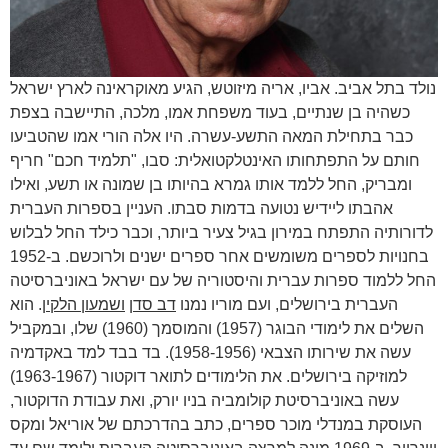
נולד בתל אביב. אביו, אריה מיזוטש, הגיע מאוקראינה לארץ ישראל
כשהיה בן שנתיים, בעוד משפחת אמו, מלכה, התיישבה בצפת
כבר בתחילת המאה התשע-עשרה. היו אלה הורי אמו שהטביעו
חותם על התפתחותו האינטלקטואלית: סבו, "תלמיד חכם" חריף
ומבריק, החל ללמד אותו גמרא בהיותו בן שמונה או תשע, ואילו
אהבתו ליידיש נטועה בדמות סבתו. העניין בספרות העברית
לדורותיה התפתח במירון בגיל צעיר ביותר, וכבר כילד החל לבלוש
בחנויות לספרים משומשים אחר ספרים ישנים ולרוכשם. ב-1952
החל ללמוד ספרות עברית והיסטוריה של עם ישראל באוניברסיטה
העברית בירושלים, ועם מוריו נמנו
דב סדן
ושמעון הלקין
. הוא
השלים את לימודי הבוגר (1957) והמוסמך (1960) שלו, ובמקביל
עשה את שירותו הצבאי (1958-1956). בד בבד למד באקדמיה
למוזיקה בירושלים. את הלימודים לתואר דוקטור (1963-1967)
עשה באוניברסיטת קולומביה בניו יורק, ואת עבודת הדוקטור,
העוסקת במנדלי מוכר ספרים, כתב בהדרכתם של אוריאל ומקס