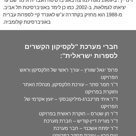
ויינרייך. ב-1969 מונה למרצה באוניברסיטה העברית ולימד שם עד
יציאתו לגמלאות, ב-2002. כמו כן לימד באוניברסיטת תל אביב.
מ-1988 הוא מחזיק בקתדרה ע"ש לאונרד קיי לספרות עברית
באוניברסיטת קולומביה.
חברי מערכת "לקסיקון הקשרים
לספרות ישראלית":
פרופ' יגאל שוורץ – עורך ראשי של הלקסיקון וראש
הפרויקט
ד"ר תמר סתר – עורכת הלקסיקון, מנהלת האתר
וחוקרת בפרויקט
ד"ר איתי מרינברג-מיליקובסקי – יועץ אקדמי של
הפרויקט
ד"ר חן שטרס – חוקרת ראשית בפרויקט
ד"ר מוריה דיין-קודיש – חברת מערכת
ד"ר יפתח אשכנזי – חבר מערכת
נעם קרון – עוזרת מחקר בפרויקט