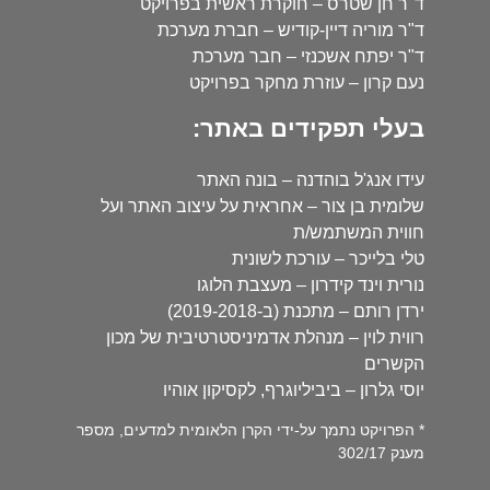
ד"ר חן שטרס – חוקרת ראשית בפרויקט
ד"ר מוריה דיין-קודיש – חברת מערכת
ד"ר יפתח אשכנזי – חבר מערכת
נעם קרון – עוזרת מחקר בפרויקט
בעלי תפקידים באתר:
עידו אנג'ל בוהדנה – בונה האתר
שלומית בן צור – אחראית על עיצוב האתר ועל
חווית המשתמש/ת
טלי בלייכר – עורכת לשונית
נורית וינד קידרון – מעצבת הלוגו
ירדן רותם – מתכנת (ב-2019-2018)
רווית לוין – מנהלת אדמיניסטרטיבית של מכון
הקשרים
יוסי גלרון – ביביליוגרף, לקסיקון אוהיו
* הפרויקט נתמך על-ידי הקרן הלאומית למדעים, מספר
מענק 302/17