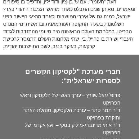
העת "העומר", עם ש' בן-ציון ודוד ילין, והדפיס בו סיפורים
ומאמרים. מאותן שנים התבלט כאחד מראשי הציבור היהודי בארץ
ישראל, כמנהיגם של איכרי המושבות וכאחד מנציגי היישוב בפני
השלטונות בשלהי התקופה העות'מאנית ובראשית ימי המנדט
הבריטי. במלחמת העולם הראשונה היה מיוזמי ההתנדבות לגדוד
העברי ושירת בו כחייל. בין שתי מלחמות העולם התמסר לרכישת
קרקעות, בעיקר בנגב, לשם התיישבות יהודית.
חברי מערכת "לקסיקון הקשרים
לספרות ישראלית":
פרופ' יגאל שוורץ – עורך ראשי של הלקסיקון וראש
הפרויקט
ד"ר תמר סתר – עורכת הלקסיקון, מנהלת האתר
וחוקרת בפרויקט
ד"ר איתי מרינברג-מיליקובסקי – יועץ אקדמי של
הפרויקט