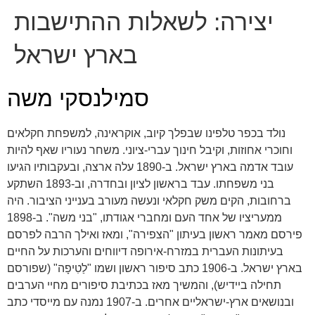
יצירה:
לשאלות ההתישבות
בארץ ישראל
סמילנסקי משה
נולד בכפר טלפינו שבפלך קיוב, אוקראינה, למשפחת חקלאים
וחוכרי אחוזות, וקיבל חינוך עברי-ציוני. משחר נעוריו שאף להיות
עובד אדמה בארץ ישראל. ב-1890 עלה ארצה, ובעקבותיו הגיעו
בני משפחתו. עבד בראשון לציון ובחדרה, וב-1893 השתקע
ברחובות, הקים משק חקלאי ונעשה מעורב בענייני הציבור. היה
ממעריציו של אחד העם ומחברי אגודתו, "בני משה". ב-1898
פירסם מאמר ראשון בעיתון "הצפירה", ומאז ואילך הרבה לפרסם
בעיתונות העברית במזרח-אירופה דיווחים והערכות על החיים
בארץ ישראל. ב-1906 כתב סיפור ראשון ושמו "לַטִיפָה" (שפורסם
תחילה ביידיש), והמשיך מאז בכתיבת סיפורים מחיי הערבים
ובנושאים ארץ-ישראליים אחרים. ב-1907 נמנה עם מייסדי כתב