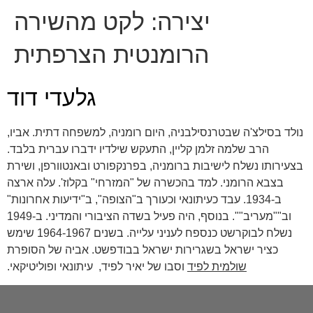
יצירה:
לקט מהשירה
הרומנטית הצרפתית
גלעדי דוד
נולד בסילצ'ה שבטרנסילבניה, היום רומניה, למשפחה דתית. אביו,
הרב שלמה זלמן קליין, התעקש שילדיו ידברו עברית בלבד.
בצעירותו נשלח לישיבות ברומניה, בפרנקפורט ובאנטוורפן, ושירת
בצבא הרומני. למד בהכשרה של "המזרחי" בקלוז'. עלה ארצה
ב-1934. עבד כעיתונאי וכעורך ב"הצופה", ב"ידיעות אחרונות"
וב""מעריב"". בנוסף, היה פעיל בשדה הציבורי והמדיני. ב-1949
נשלח לבוקרשט כנספח לעניני עלייה. בשנים 1964-1967 שימש
כציר ישראל בשגרירות ישראל בבודפשט. אביה של הסופרת
שולמית לפיד
וסבו של יאיר לפיד, עיתונאי ופוליטיקאי.