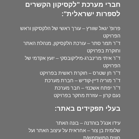
חברי מערכת "לקסיקון הקשרים
לספרות ישראלית":
פרופ' יגאל שוורץ – עורך ראשי של הלקסיקון וראש
הפרויקט
ד"ר תמר סתר – עורכת הלקסיקון, מנהלת האתר
וחוקרת בפרויקט
ד"ר איתי מרינברג-מיליקובסקי – יועץ אקדמי של
הפרויקט
ד"ר חן שטרס – חוקרת ראשית בפרויקט
ד"ר מוריה דיין-קודיש – חברת מערכת
ד"ר יפתח אשכנזי – חבר מערכת
נעם קרון – עוזרת מחקר בפרויקט
בעלי תפקידים באתר:
עידו אנג'ל בוהדנה – בונה האתר
שלומית בן צור – אחראית על עיצוב האתר ועל
חווית המשתמש/ת