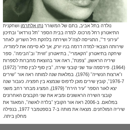
נולדה בתל אביב, בתם של המשורר
נתן אלתרמן
ושחקנית
התיאטרון רחל מרכוס. למדה בבית הספר "תל נורדאו" ובתיכון
"עירוני ד"', התגייסה לצה"ל ושירתה בלהקת חיל השריון. לאחר
שירותה הצבאי למדה דרמה בניו יורק, אך לא סיימה את לימודיה.
שיחקה בתיאטרון "הקאמרי", בתיאטרון "זווית" וב"הבימה". ספר
שיריה הראשון, "צפנת", ראה אור בהוצאת מחברות לספרות
(1964). פירסמה עוד שני קובצי שירה, "בין סוף לבין סתיו" (1972)
ו"ארצות הנשייה" (1976). במלאות שנה למותה ראה אור "שירים
1976-7", קובץ שירים מוכן לדפוס שנמצא בין חפציה. כעבור שנה
יצא לאור הספר "עיר הירח" (1979), המציג מבחר רחב משני
קובצי השירה הראשונים ומביא את שני הקבצים האחרונים
במלואם. ב-2006 ראה אור הקובץ "בלדה לאשה", המאגד את
שיריה המולחנים. מצאה את מותה ב-7 בספטמבר 1977, בנפילה
מחלון ביתה.