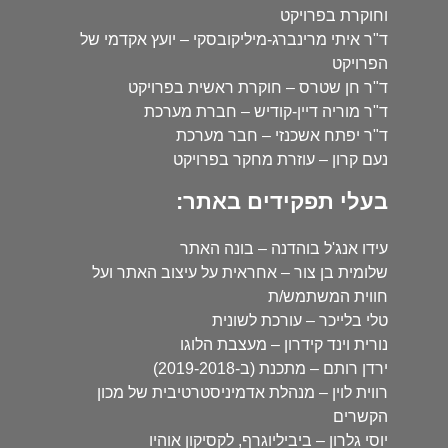
וחוקרת בפרויקט
ד"ר איתי מרינברג-מיליקובסקי – יועץ אקדמי של
הפרויקט
ד"ר חן שטרס – חוקרת ראשית בפרויקט
ד"ר מוריה דיין-קודיש – חברת מערכת
ד"ר יפתח אשכנזי – חבר מערכת
נעם קרון – עוזרת מחקר בפרויקט
בעלי תפקידים באתר:
עידו אנג'ל בוהדנה – בונה האתר
שלומית בן צור – אחראית על עיצוב האתר ועל
חווית המשתמש/ת
טלי בלייכר – עורכת לשונית
נורית וינד קידרון – מעצבת הלוגו
ירדן רותם – מתכנת (ב-2019-2018)
רווית לוין – מנהלת אדמיניסטרטיבית של מכון
הקשרים
יוסי גלרון – ביביליוגרף, לקסיקון אוהיו