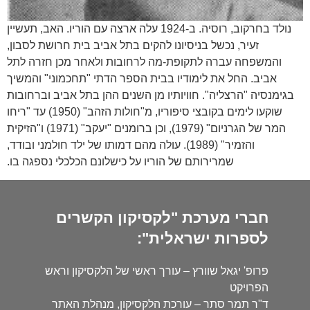
נולד בחרקוב, רוסיה. ב-1924 עלה ארצה עם הוריו. האב, תעשיין
זעיר, נכשל בניסיונו להקים בתל אביב בית חרושת לסבון,
והמשפחה עברה לתקופת-מה לרחובות ולאחר מכן חזרה לתל
אביב. החל את לימודיו בבית הספר הדתי "תחכמוני" והמשיך
בגימנסיה "הרצליה". חוויותיו מן השנים ההן בתל אביב וברחובות
שוקעו לימים בקובצי סיפוריו, מ"חולות הזהב" (1950) עד "ריחו
המר של הגרניום" (1979), וכן ברומנים "יעקב" (1971) ו"הזיקית
והזמיר" (1989). עולה מהם דמותו של ילד חולמני ובודד,
שמרירותם של הוריו על כישלונם הכלכלי נספגה בו.
חברי מערכת "לקסיקון הקשרים
לספרות ישראלית":
פרופ' יגאל שוורץ – עורך ראשי של הלקסיקון וראש
הפרויקט
ד"ר תמר סתר – עורכת הלקסיקון, מנהלת האתר