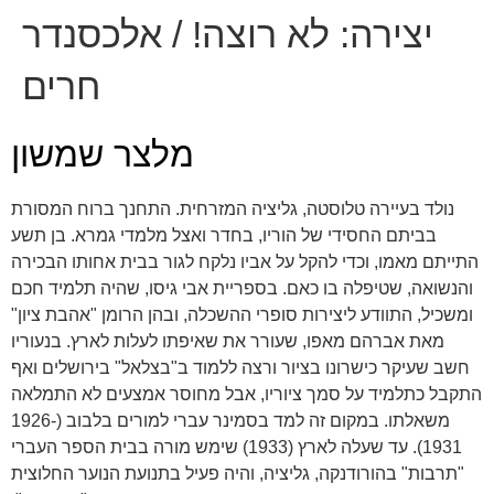
יצירה:
לא רוצה! / אלכסנדר
חרים
מלצר שמשון
נולד בעיירה טלוסטה, גליציה המזרחית. התחנך ברוח המסורת
בביתם החסידי של הוריו, בחדר ואצל מלמדי גמרא. בן תשע
התייתם מאמו, וכדי להקל על אביו נלקח לגור בבית אחותו הבכירה
והנשואה, שטיפלה בו כאם. בספריית אבי גיסו, שהיה תלמיד חכם
ומשכיל, התוודע ליצירות סופרי ההשכלה, ובהן הרומן "אהבת ציון"
מאת אברהם מאפו, שעורר את שאיפתו לעלות לארץ. בנעוריו
חשב שעיקר כישרונו בציור ורצה ללמוד ב"בצלאל" בירושלים ואף
התקבל כתלמיד על סמך ציוריו, אבל מחוסר אמצעים לא התמלאה
משאלתו. במקום זה למד בסמינר עברי למורים בלבוב (1926-
1931). עד שעלה לארץ (1933) שימש מורה בבית הספר העברי
"תרבות" בהורודנקה, גליציה, והיה פעיל בתנועת הנוער החלוצית